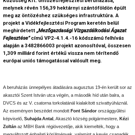
Közösség Kft. öntözésfejlesztési beruházása,
melynek révén 156,39 hektárnyi szántóföldön épült
meg az öntözéshez szükséges infrastruktúra. A
projekt a Vidékfejlesztési Program keretén belül
meghirdetett
„Mezőgazdasági Vízgazdálkodási Ágazat
Fejlesztése”
című VP2-4.1.4.-16 kódszámú felhívás
alapján a 3482866003 projekt azonosítóval, összesen
1,309 milliárd forint értékű vissza nem térítendő
európai uniós támogatással valósult meg.
A beruházás ünnepélyes átadására augusztus 19-én került sor az
akasztói Szent István utca végén, a második híd után balra, a
DVCS és az V. csatorna torkolatánál kialakított szivattyúháznál.
Az eseményen beszédet mondott
Font Sándor
országgyűlési
képviselő,
Suhajda Antal
, Akasztó község polgármestere,
Kézi
Zoltán
az MBH Bank régióvezetője, akik kiemelték, hogy a
megváltozott éghajlati körülmények, valamint a kevés csapadék