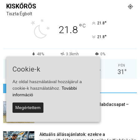
KISKŐRÖS
Tiszta Égbolt
°
21.8
°
C
21.8
°
21.8
48%
3.3kmh
0%
HÉT
KED
SZE
CSÜ
PÉN
Cookie-k
37
°
38
°
30
°
31
°
31
°
Az oldal használatával hozzájárul a
cookie-k használatához.
További
További hírek
információ
Megszűnt a kiskőrösi női kézilabdacsapat –
Megértettem
egy korszak ért véget
2026-08-08
Aktuális állásajánlatok: ezekre a