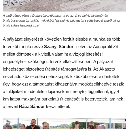
A szükséges vizet a Duna-völgyi-főcsatorna és az V. sz belvízelvezető- és
öntözőcsatorna biztosítja, melyekből felszíni vízszivattyúk segítségével emelik ki az
öntözéshez használt vizet
A pályázat elnyerését követően fordult élesbe a munka és több
tervezőt megkeresve
Szanyi Sándor
, illetve az Aquaprofit Zrt.
mellett döntöttek a kiviteli, valamint a vízjogi létesítési
engedélyhez szükséges tervek elkészítésében. A pályázat
lehetőséget biztosított útépítés támogatására is. Az Akasztó
nevét adó közlekedési nehézségek kiküszöbölésére döntöttek
úgy, hogy ezt a támogatást kihasználva megközelíthetővé teszik
a földjeiket mindenféle időjárási körülménytől függetlenül, így 4
km itatott makadám burkolatú út építését is betervezték, aminek
a terveit
Rácz Sándor
készítette el.