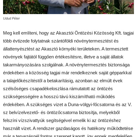
Udud Péter
Meg kell említeni, hogy az Akasztói Öntözési Közösség Kft. tagjai
több évtizede folytatnak szántóföldi növénytermesztést és
állattenyésztést az Akasztó környéki területeken. A termesztett
növények fajtától függően értékesítésre, illetve a saját állatok
takarmányozására szolgálnak. A növénytermesztés biztonsága
érdekében a közösség tagjai már rendelkeznek saját gépparkkal
a talajelőkészítéstől a betakarításig, azonban az elmúlt évek
szélsőséges csapadékeloszlása rámutatott az öntözés
szükségességére a hosszú távú kiszámítható működés
érdekében. A szükséges vizet a Duna-völgyi-főcsatorna és az V.
sz belvízelvezető- és öntözőcsatorna biztosítja, melyekből
felszíni vízszivattyúk segítségével emelik ki az öntözéshez
használt vizet. A rendszer gazdaságos és hatékony működtetése
már a tervezésnél fontos szerepet kapott, így ennek megfelelően