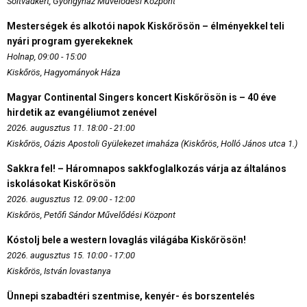
Soltvadkert, Gyöngyház Művelődési Központ
Mesterségek és alkotói napok Kiskőrösön – élményekkel teli
nyári program gyerekeknek
Holnap, 09:00 - 15:00
Kiskőrös, Hagyományok Háza
Magyar Continental Singers koncert Kiskőrösön is – 40 éve
hirdetik az evangéliumot zenével
2026. augusztus 11. 18:00 - 21:00
Kiskőrös, Oázis Apostoli Gyülekezet imaháza (Kiskőrös, Holló János utca 1.)
Sakkra fel! – Háromnapos sakkfoglalkozás várja az általános
iskolásokat Kiskőrösön
2026. augusztus 12. 09:00 - 12:00
Kiskőrös, Petőfi Sándor Művelődési Központ
Kóstolj bele a western lovaglás világába Kiskőrösön!
2026. augusztus 15. 10:00 - 17:00
Kiskőrös, István lovastanya
Ünnepi szabadtéri szentmise, kenyér- és borszentelés