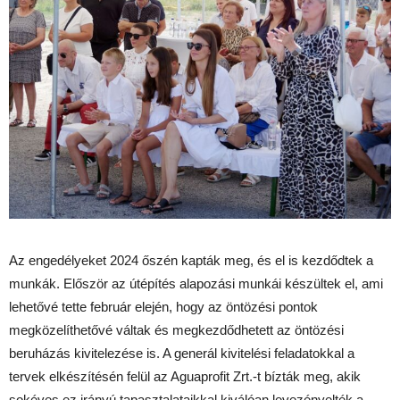
Az engedélyeket 2024 őszén kapták meg, és el is kezdődtek a
munkák. Először az útépítés alapozási munkái készültek el, ami
lehetővé tette február elején, hogy az öntözési pontok
megközelíthetővé váltak és megkezdődhetett az öntözési
beruházás kivitelezése is. A generál kivitelési feladatokkal a
tervek elkészítésén felül az Aguaprofit Zrt.-t bízták meg, akik
sokéves ez irányú tapasztalataikkal kiválóan levezényelték a