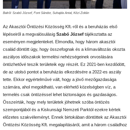
Balról: Szabó József, Font Sándor, Suhajda Antal, Kézi Zoltán
Az Akasztói Öntözési Közösség Kft.-ről és a beruházás első
lépéseiről a megvalósulásig
Szabó József
tájékoztatta az
eseményen megjelenteket. Elmondta, hogy három akasztói
család döntött úgy, hogy összefognak és a klímaváltozás okozta
aszályos időszakok termelési nehézségeinek orvoslására
öntözhetővé teszik területeik egy részét. Ez 2021-ben kezdődött,
de az utolsó pontot a beruházás elkezdésére a 2022-es aszály
tette. Ekkor egyértelművé vált, hogy a jövő mezőgazdasága
számára, ahol megoldható, van elérhető közelségben víz, a
termelés csak öntözéssel lehet biztonságos és gazdaságos.
Összeírták, hogy mely területek jöhetnek szóba öntözés
szempontjából és a Kiskunsági Nemzeti Parktól ezekre kértek
előzetes szakvéleményt. Ennek birtokában döntöttek az Akasztói
Öntözési Közösség Kft. megalapításáról, amit a három családhoz