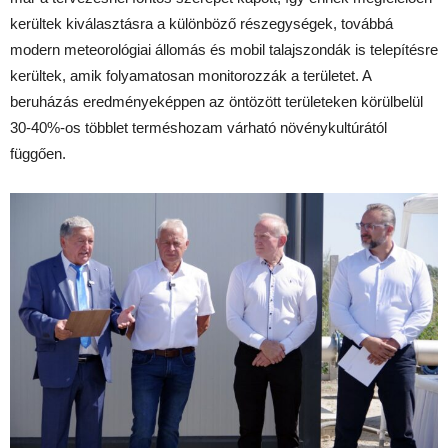
kerültek kiválasztásra a különböző részegységek, továbbá
modern meteorológiai állomás és mobil talajszondák is telepítésre
kerültek, amik folyamatosan monitorozzák a területet. A
beruházás eredményeképpen az öntözött területeken körülbelül
30-40%-os többlet terméshozam várható növénykultúrától
függően.