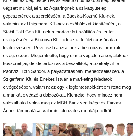
Kft.-nek az útépítésben és az elektromos hálózat kiépítésében
végzett munkájáért, az Aquaringnek a szivattyútelep
gépészetének a szereléséért, a Bácska-Közmű Kft.-nek,
valamint az Unigenerál Kft.-nek a csőhálózat kiépítéséért, a
Stabil-Föld Gép Kft.-nek a martaszfalt szállítás és terítés
elvégzéséért, a Bitunova Kft.-nek az út felületzárásának a
kivitelezéséért, Povenszki Józsefnek a betonozási munkák
elvégzéséért. Megemlítette, hogy szinte végtelen a sor, akiknek
köszönet jár, de ide tartoznak a beszállítók, a Székelyvill, a
Paorvíz, Tóth Sándor, a pályázatírásban, menedzselésben, a
Szigetfarm Kft. és Énekes István a marketing feladatok
elvégzésében, valamint az egyik legfontosabbként említette meg
a munkát elvégző a dolgozókat. Kiemelte, hogy mindez nem
valósulhatott volna meg az MBH Bank segítsége és Farkas
Ágnes támogatása, valamint áldozatos munkája nélkül.