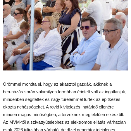
Örömmel mondta el, hogy az akasztói gazdák, akiknek a
beruházás során valamilyen formában érintett volt az ingatlanjuk,
mindenben segítettek és nagy türelemmel tűrték az építkezés
okozta nehézségeket. A rövid kivitelezési határidő ellenére
minden magas minőségben, a terveknek megfelelően elkészült.
Az MVM-től a szivattyútelephez az elektromos ellátás várhatóan
csak 2026 júliusában várható, de dízel generátor ideiglenes