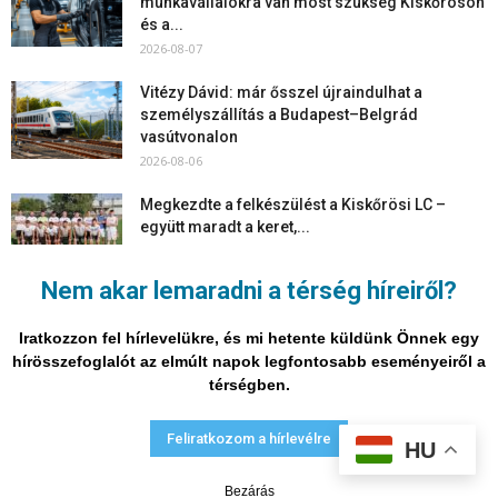
munkavállalókra van most szükség Kiskőrösön
és a...
2026-08-07
Vitézy Dávid: már ősszel újraindulhat a
személyszállítás a Budapest–Belgrád
vasútvonalon
2026-08-06
Megkezdte a felkészülést a Kiskőrösi LC –
együtt maradt a keret,...
2026-08-06
Nem akar lemaradni a térség híreiről?
Mi történik Európa felett? Ezért nem tud
szabadulni a kontinens a...
Iratkozzon fel hírlevelükre, és mi hetente küldünk Önnek egy
2026-08-05
hírösszefoglalót az elmúlt napok legfontosabb eseményeiről a
térségben.
Adatvédelmi nyilatkozat
Médiaajánlat
Impresszum
Feliratkozom a hírlevélre
HU
© Vira Média Kft.
Bezárás