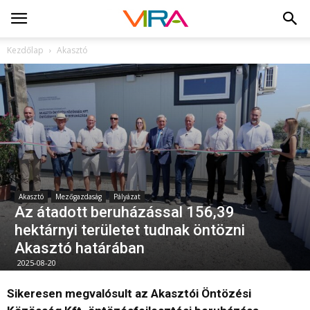
Kezdőlap
Akasztó
Akasztó
Mezőgazdaság
Pályázat
Az átadott beruházással 156,39
hektárnyi területet tudnak öntözni
Akasztó határában
2025-08-20
Sikeresen megvalósult az Akasztói Öntözési