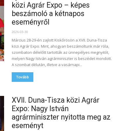
közi Agrár Expo – képes
beszámoló a kétnapos
eseményről
2026-03-30
Március 28-29-én zajlott Kiskőrösön a XVII. Duna-Tisza
közi Agrár Expo. Mint, ahogyan beszámoltunk már róla,
szombaton délelőtt tartották az ünnepélyes megnyitót,
melyen Nagy István agrárminiszter is beszédet mondott.
A szombat délután, illetve a vasárnapi...
Tovább
XVII. Duna-Tisza közi Agrár
Expo: Nagy István
agrárminiszter nyitotta meg az
eseményt