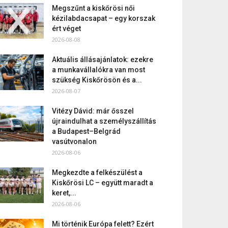
Megszűnt a kiskőrösi női
kézilabdacsapat – egy korszak
ért véget
2026-08-08
Aktuális állásajánlatok: ezekre
a munkavállalókra van most
szükség Kiskőrösön és a...
2026-08-07
Vitézy Dávid: már ősszel
újraindulhat a személyszállítás
a Budapest–Belgrád
vasútvonalon
2026-08-06
Megkezdte a felkészülést a
Kiskőrösi LC – együtt maradt a
keret,...
2026-08-06
Mi történik Európa felett? Ezért