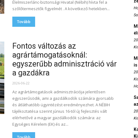
z
Élelmiszerlánc-biztonsági Hivatal (Nébih) hívta fel a
Ho
szőlőtermesztők figyelmét . A következő hetekben...
So
Tovább
M
é
20
Fontos változás az
Ki
agrártámogatásoknál:
M
egyszerűbb adminisztráció vár
is
a gazdákra
20
Ki
2026-06-22
Ho
Az agrártámogatások adminisztrációja jelentősen
S
egyszerűsödik, ami a gazdálkodók számára gyorsabb
az
és átláthatóbb ügyintézést eredményezhet. A NÉBIH
tájékoztatésa szerint június 16-tól új fejlesztés vált
20
elérhetővé a magyar gazdálkodók számára: az
Ki
Egységes Kérelem (EK) és az...
Kó
K
Tovább