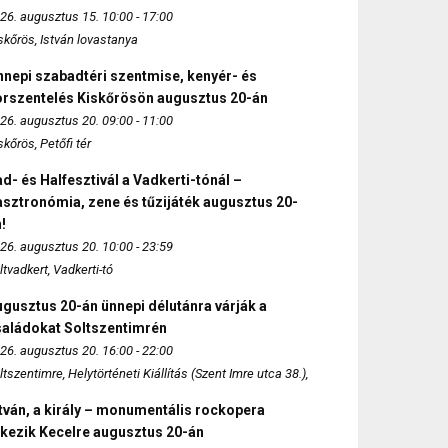
26. augusztus 15. 10:00 - 17:00
skőrös, István lovastanya
nepi szabadtéri szentmise, kenyér- és
orszentelés Kiskőrösön augusztus 20-án
26. augusztus 20. 09:00 - 11:00
skőrös, Petőfi tér
d- és Halfesztivál a Vadkerti-tónál –
sztronómia, zene és tűzijáték augusztus 20-
!
26. augusztus 20. 10:00 - 23:59
ltvadkert, Vadkerti-tó
gusztus 20-án ünnepi délutánra várják a
saládokat Soltszentimrén
26. augusztus 20. 16:00 - 22:00
ltszentimre, Helytörténeti Kiállítás (Szent Imre utca 38.),
tván, a király – monumentális rockopera
rkezik Kecelre augusztus 20-án