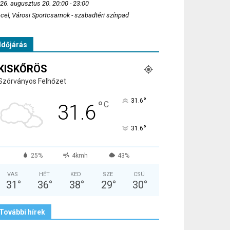
26. augusztus 20. 20:00 - 23:00
cel, Városi Sportcsarnok - szabadtéri színpad
Időjárás
KISKŐRÖS
Szórványos Felhőzet
°
31.6
°
C
31.6
°
31.6
25%
4kmh
43%
VAS
HÉT
KED
SZE
CSÜ
31
°
36
°
38
°
29
°
30
°
További hírek