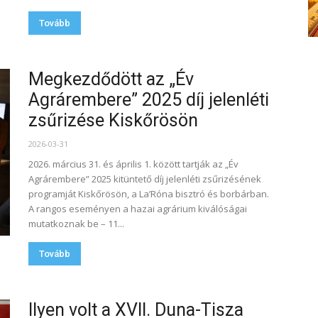
Tovább
Megkezdődött az „Év
Agrárembere” 2025 díj jelenléti
zsűrizése Kiskőrösön
2026-03-31
2026. március 31. és április 1. között tartják az „Év
Agrárembere” 2025 kitüntető díj jelenléti zsűrizésének
programját Kiskőrösön, a La’Róna bisztró és borbárban.
A rangos eseményen a hazai agrárium kiválóságai
mutatkoznak be – 11...
Tovább
Ilyen volt a XVII. Duna-Tisza