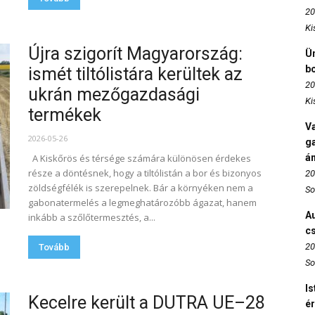
20
Ki
Újra szigorít Magyarország:
Ün
b
ismét tiltólistára kerültek az
20
ukrán mezőgazdasági
Ki
termékek
Va
2026-05-26
ga
A Kiskőrös és térsége számára különösen érdekes
án
része a döntésnek, hogy a tiltólistán a bor és bizonyos
20
zöldségfélék is szerepelnek. Bár a környéken nem a
So
gabonatermelés a legmeghatározóbb ágazat, hanem
Au
inkább a szőlőtermesztés, a...
c
20
Tovább
So
Is
Kecelre került a DUTRA UE–28
é