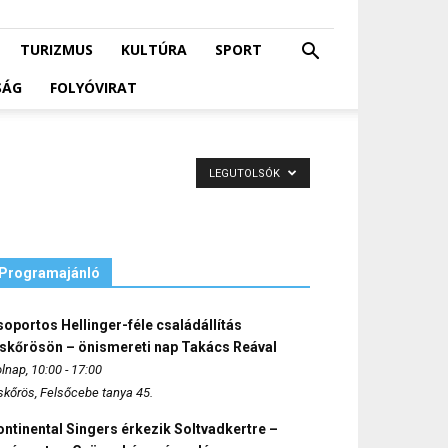
TURIZMUS
KULTÚRA
SPORT
SÁG
FOLYÓVIRAT
LEGUTOLSÓK
Programajánló
oportos Hellinger-féle családállítás
iskőrösön – önismereti nap Takács Reával
lnap, 10:00 - 17:00
skőrös, Felsőcebe tanya 45.
ntinental Singers érkezik Soltvadkertre –