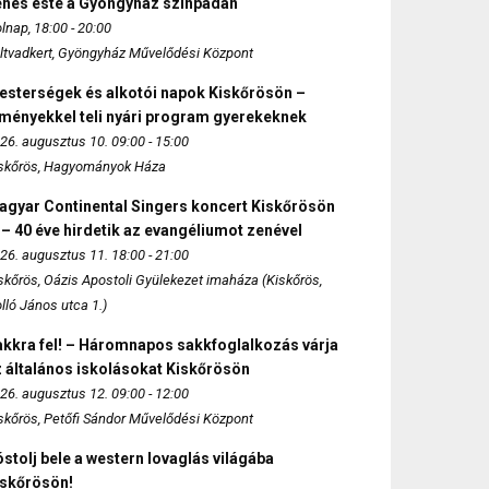
enés este a Gyöngyház színpadán
lnap, 18:00 - 20:00
ltvadkert, Gyöngyház Művelődési Központ
esterségek és alkotói napok Kiskőrösön –
lményekkel teli nyári program gyerekeknek
26. augusztus 10. 09:00 - 15:00
skőrös, Hagyományok Háza
agyar Continental Singers koncert Kiskőrösön
 – 40 éve hirdetik az evangéliumot zenével
26. augusztus 11. 18:00 - 21:00
skőrös, Oázis Apostoli Gyülekezet imaháza (Kiskőrös,
lló János utca 1.)
akkra fel! – Háromnapos sakkfoglalkozás várja
 általános iskolásokat Kiskőrösön
26. augusztus 12. 09:00 - 12:00
skőrös, Petőfi Sándor Művelődési Központ
stolj bele a western lovaglás világába
iskőrösön!