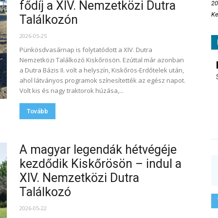
fődíj a XIV. Nemzetközi Dutra
20
Ke
Találkozón
2026-05-25
Pünkösdvasárnap is folytatódott a XIV. Dutra
Nemzetközi Találkozó Kiskőrösön. Ezúttal már azonban
a Dutra Bázis II. volt a helyszín, Kiskőrös-Erdőtelek után,
ahol látványos programok színesítették az egész napot.
Volt kis és nagy traktorok húzása,...
Tovább
A magyar legendák hétvégéje
kezdődik Kiskőrösön – indul a
XIV. Nemzetközi Dutra
Találkozó
2026-05-22