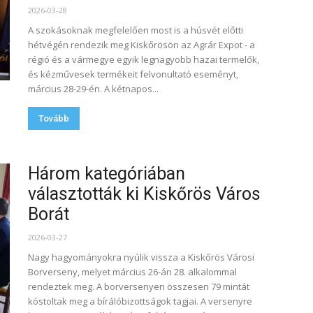
2026-03-28
A szokásoknak megfelelően most is a húsvét előtti
hétvégén rendezik meg Kiskőrösön az Agrár Expot - a
régió és a vármegye egyik legnagyobb hazai termelők,
és kézművesek termékeit felvonultató eseményt,
március 28-29-én. A kétnapos...
Tovább
Három kategóriában
választották ki Kiskőrös Város
Borát
2026-03-27
Nagy hagyományokra nyúlik vissza a Kiskőrös Városi
Borverseny, melyet március 26-án 28. alkalommal
rendeztek meg. A borversenyen összesen 79 mintát
kóstoltak meg a bírálóbizottságok tagjai. A versenyre