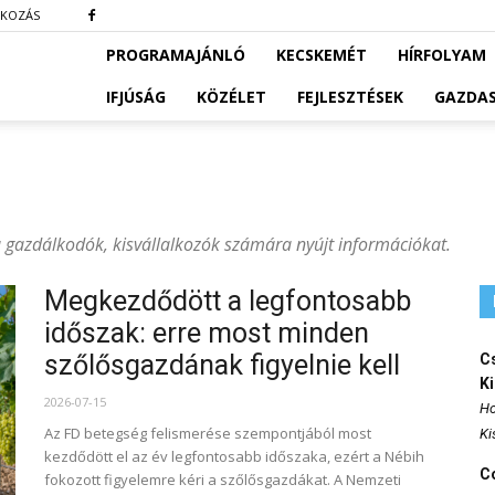
TKOZÁS
PROGRAMAJÁNLÓ
KECSKEMÉT
HÍRFOLYAM
IFJÚSÁG
KÖZÉLET
FEJLESZTÉSEK
GAZDA
 gazdálkodók, kisvállalkozók számára nyújt információkat.
Megkezdődött a legfontosabb
időszak: erre most minden
szőlősgazdának figyelnie kell
Cs
K
2026-07-15
Ho
Az FD betegség felismerése szempontjából most
Ki
kezdődött el az év legfontosabb időszaka, ezért a Nébih
Co
fokozott figyelemre kéri a szőlősgazdákat. A Nemzeti