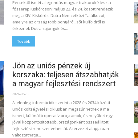
Péntektől ismét a legendás magyar traktoroké lesz a
főszerep Kiskőrösön: május 22. és 24. között rendezik
meg a XIV. Kiskőrösi Dutra Nemzetközi Találkozót,
amelyre az ország több pontjáról, sőt külföldről is
érkeznek Dutra-rajongók és...
Tovább
Jön az uniós pénzek új
korszaka: teljesen átszabhatják
a magyar fejlesztési rendszert
2026-05-19
A jelenlegi információk szerint a 2028 és 2034 közötti
uniós költségvetési ciklusban megszűnhetnek a ma
ismert, különálló operatív programok, és helyüket egy
jóval központosítottabb, országonként összeállított
fejlesztési rendszer veheti át. A tervezet alapjaiban
változtathatja...