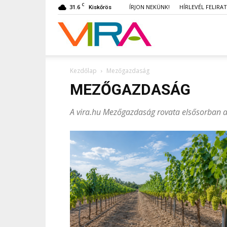
C
31.6
ÍRJON NEKÜNK!
HÍRLEVÉL FELIRA
Kiskőrös
VIRA
Kezdőlap
Mezőgazdaság
MEZŐGAZDASÁG
A vira.hu Mezőgazdaság rovata elsősorban a