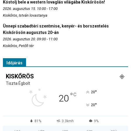
Kóstolj bele a western lovaglás világába Kiskőrösön!
2026. augusztus 15. 10:00 - 17:00
Kiskőrös, István lovastanya
Ünnepi szabadtéri szentmise, kenyér- és borszentelés
Kiskőrösön augusztus 20-án
2026. augusztus 20. 09:00 - 11:00
Kiskőrös, Petőfi tér
Időjárás
KISKŐRÖS
Tiszta Égbolt
°
20
°
C
20
°
20
81%
3.3kmh
9%