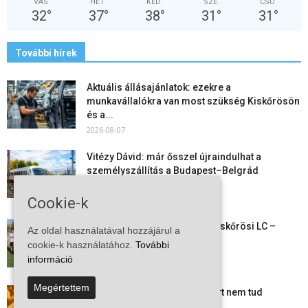
VAS
HÉT
KED
SZE
CSÜ
32
°
37
°
38
°
31
°
31
°
További hírek
Aktuális állásajánlatok: ezekre a
munkavállalókra van most szükség Kiskőrösön
és a...
2026-08-07
Vitézy Dávid: már ősszel újraindulhat a
személyszállítás a Budapest–Belgrád
vasútvonalon
2026-08-06
Cookie-k
Megkezdte a felkészülést a Kiskőrösi LC –
Az oldal használatával hozzájárul a
együtt maradt a keret,...
cookie-k használatához.
További
2026-08-06
információ
Megértettem
Mi történik Európa felett? Ezért nem tud
szabadulni a kontinens a...