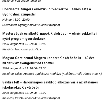
Kiskőrös, Felsőcebe tanya 45.
Continental Singers érkezik Soltvadkertre – zenés este a
Gyöngyház színpadán
Holnap, 18:00 - 20:00
Soltvadkert, Gyöngyház Művelődési Központ
Mesterségek és alkotói napok Kiskőrösön – élményekkel teli
nyári program gyerekeknek
2026. augusztus 10. 09:00 - 15:00
Kiskőrös, Hagyományok Háza
Magyar Continental Singers koncert Kiskőrösön is – 40 éve
hirdetik az evangéliumot zenével
2026. augusztus 11. 18:00 - 21:00
Kiskőrös, Oázis Apostoli Gyülekezet imaháza (Kiskőrös, Holló János utca 1.)
Sakkra fel! – Háromnapos sakkfoglalkozás várja az általános
iskolásokat Kiskőrösön
2026. augusztus 12. 09:00 - 12:00
Kiskőrös, Petőfi Sándor Művelődési Központ