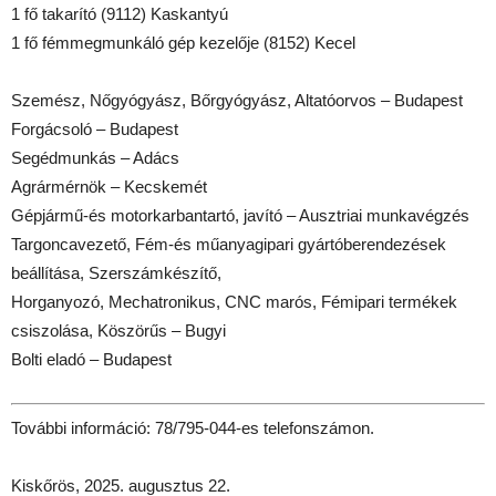
1 fő takarító (9112) Kaskantyú
1 fő fémmegmunkáló gép kezelője (8152) Kecel
Szemész, Nőgyógyász, Bőrgyógyász, Altatóorvos – Budapest
Forgácsoló – Budapest
Segédmunkás – Adács
Agrármérnök – Kecskemét
Gépjármű-és motorkarbantartó, javító – Ausztriai munkavégzés
Targoncavezető, Fém-és műanyagipari gyártóberendezések
beállítása, Szerszámkészítő,
Horganyozó, Mechatronikus, CNC marós, Fémipari termékek
csiszolása, Köszörűs – Bugyi
Bolti eladó – Budapest
További információ: 78/795-044-es telefonszámon.
Kiskőrös, 2025. augusztus 22.