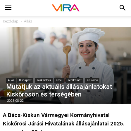
Kezdőlap
Állás
Állás
Budapest
Kaskantyú
Kecel
Kecskemét
Kiskőrös
Mutatjuk az aktuális állásajánlatokat
Kiskőrösön és térségében
2025-08-22
A Bács-Kiskun Vármegyei Kormányhivatal
Kiskőrösi Járási Hivatalának állásajánlatai 2025.