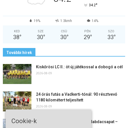
°
34.2
19%
1.3kmh
14%
KED
SZE
CSÜ
PÉN
SZO
38
°
30
°
30
°
29
°
33
°
További hírek
Kiskőrösi LC II.: öt új játékossal a dobogó a cél
2026-08-09
24 órás futás a Vadkerti-tónál: 90 résztvevő
1180 kilométert teljesített
2026-08-09
Cookie-k
Megszűnt a kiskőrösi női kézilabdacsapat –
egy korszak ért véget