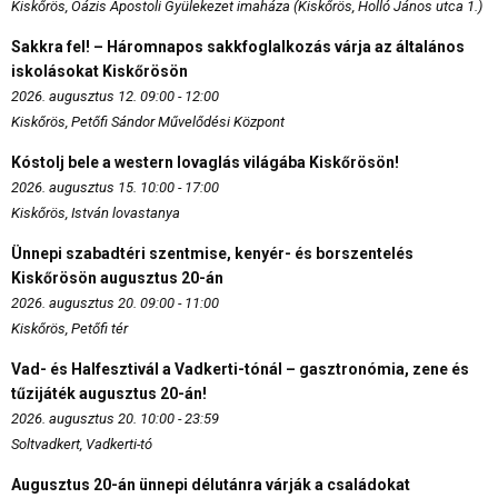
Kiskőrös, Oázis Apostoli Gyülekezet imaháza (Kiskőrös, Holló János utca 1.)
Sakkra fel! – Háromnapos sakkfoglalkozás várja az általános
iskolásokat Kiskőrösön
2026. augusztus 12. 09:00 - 12:00
Kiskőrös, Petőfi Sándor Művelődési Központ
Kóstolj bele a western lovaglás világába Kiskőrösön!
2026. augusztus 15. 10:00 - 17:00
Kiskőrös, István lovastanya
Ünnepi szabadtéri szentmise, kenyér- és borszentelés
Kiskőrösön augusztus 20-án
2026. augusztus 20. 09:00 - 11:00
Kiskőrös, Petőfi tér
Vad- és Halfesztivál a Vadkerti-tónál – gasztronómia, zene és
tűzijáték augusztus 20-án!
2026. augusztus 20. 10:00 - 23:59
Soltvadkert, Vadkerti-tó
Augusztus 20-án ünnepi délutánra várják a családokat