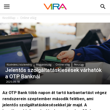
Kezdőlap
Online világ
Közérdekű közlemény
Magyarország
Online világ
Pénzügy
Jelentős szolgáltatáskiesések várhatók
a OTP Banknál
2025-09-18
Az OTP Bank több napon át tartó karbantartást végez
rendszerein szeptember második felében, ami
jelentős szolgáltatáskiesésekkel jár majd. A