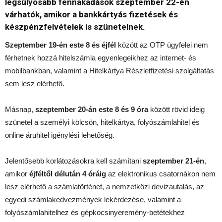
legsúlyosabb fennakadások szeptember 22-én
várhatók, amikor a bankkártyás fizetések és
készpénzfelvételek is szünetelnek.
Szeptember 19-én este 8 és éjfél
között az OTP ügyfelei nem
férhetnek hozzá hitelszámla egyenlegeikhez az internet- és
mobilbankban, valamint a Hitelkártya Részletfizetési szolgáltatás
sem lesz elérhető.
Másnap,
szeptember 20-án este 8 és 9 óra
között rövid ideig
szünetel a személyi kölcsön, hitelkártya, folyószámlahitel és
online áruhitel igénylési lehetőség.
Jelentősebb korlátozásokra kell számítani
szeptember 21-én
,
amikor
éjféltől délután 4 óráig
az elektronikus csatornákon nem
lesz elérhető a számlatörténet, a nemzetközi devizautalás, az
egyedi számlakedvezmények lekérdezése, valamint a
folyószámlahitelhez és gépkocsinyeremény-betétekhez