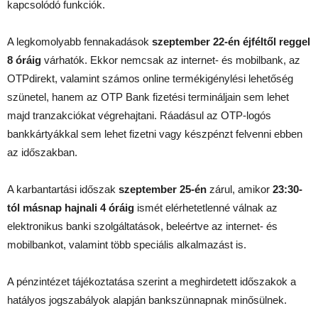
kapcsolódó funkciók.
A legkomolyabb fennakadások
szeptember 22-én éjféltől reggel
8 óráig
várhatók. Ekkor nemcsak az internet- és mobilbank, az
OTPdirekt, valamint számos online termékigénylési lehetőség
szünetel, hanem az OTP Bank fizetési termináljain sem lehet
majd tranzakciókat végrehajtani. Ráadásul az OTP-logós
bankkártyákkal sem lehet fizetni vagy készpénzt felvenni ebben
az időszakban.
A karbantartási időszak
szeptember 25-én
zárul, amikor
23:30-
tól másnap hajnali 4 óráig
ismét elérhetetlenné válnak az
elektronikus banki szolgáltatások, beleértve az internet- és
mobilbankot, valamint több speciális alkalmazást is.
A pénzintézet tájékoztatása szerint a meghirdetett időszakok a
hatályos jogszabályok alapján bankszünnapnak minősülnek.