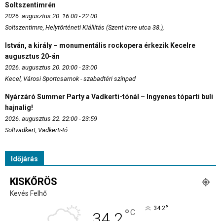
Soltszentimrén
2026. augusztus 20. 16:00 - 22:00
Soltszentimre, Helytörténeti Kiállítás (Szent Imre utca 38.),
István, a király – monumentális rockopera érkezik Kecelre
augusztus 20-án
2026. augusztus 20. 20:00 - 23:00
Kecel, Városi Sportcsarnok - szabadtéri színpad
Nyárzáró Summer Party a Vadkerti-tónál – Ingyenes tóparti buli
hajnalig!
2026. augusztus 22. 22:00 - 23:59
Soltvadkert, Vadkerti-tó
Időjárás
KISKŐRÖS
Kevés Felhő
°
34.2
°
C
34.2