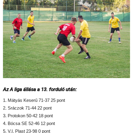
Az A liga állása a 13. forduló után:
1. Mátyás Keserű 71-37 25 pont
2. Sráczok 71-44 22 pont
3. Protokon 50-42 18 pont
4. Bócsa SE 52-46 12 pont
5. V.I. Plast 23-98 0 pont