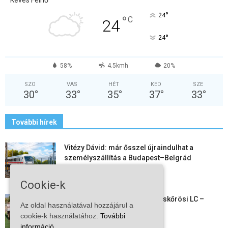
Kevés Felhő
°
24
°
C
24
°
24
58%
4.5kmh
20%
SZO
VAS
HÉT
KED
SZE
30
°
33
°
35
°
37
°
33
°
További hírek
Vitézy Dávid: már ősszel újraindulhat a
személyszállítás a Budapest–Belgrád
vasútvonalon
2026-08-06
Cookie-k
Megkezdte a felkészülést a Kiskőrösi LC –
Az oldal használatával hozzájárul a
együtt maradt a keret,...
cookie-k használatához.
További
2026-08-06
információ