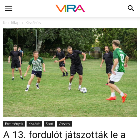
Kezdőlap
Kiskőrös
Eredmények
Kiskőrös
Sport
Verseny
A 13. fordulót játszották le a