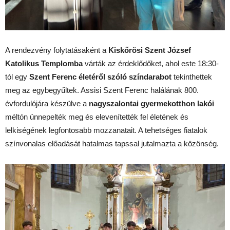
A rendezvény folytatásaként a
Kiskőrösi Szent József
Katolikus Templomba
várták az érdeklődőket, ahol este 18:30-
tól egy
Szent Ferenc életéről szóló színdarabot
tekinthettek
meg az egybegyűltek. Assisi Szent Ferenc halálának 800.
évfordulójára készülve a
nagyszalontai gyermekotthon lakói
méltón ünnepelték meg és elevenítették fel életének és
lelkiségének legfontosabb mozzanatait. A tehetséges fiatalok
színvonalas előadását hatalmas tapssal jutalmazta a közönség.