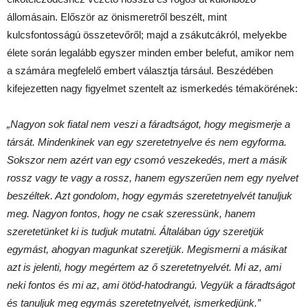
állomásain. Először az önismeretről beszélt, mint
kulcsfontosságú összetevőről; majd a zsákutcákról, melyekbe
élete során legalább egyszer minden ember belefut, amikor nem
a számára megfelelő embert választja társául. Beszédében
kifejezetten nagy figyelmet szentelt az ismerkedés témakörének:
„Nagyon sok fiatal nem veszi a fáradtságot, hogy megismerje a
társát. Mindenkinek van egy szeretetnyelve és nem egyforma.
Sokszor nem azért van egy csomó veszekedés, mert a másik
rossz vagy te vagy a rossz, hanem egyszerűen nem egy nyelvet
beszéltek. Azt gondolom, hogy egymás szeretetnyelvét tanuljuk
meg. Nagyon fontos, hogy ne csak szeressünk, hanem
szeretetünket ki is tudjuk mutatni. Általában úgy szeretjük
egymást, ahogyan magunkat szeretjük. Megismerni a másikat
azt is jelenti, hogy megértem az ő szeretetnyelvét. Mi az, ami
neki fontos és mi az, ami ötöd-hatodrangú. Vegyük a fáradtságot
és tanuljuk meg egymás szeretetnyelvét, ismerkedjünk.”