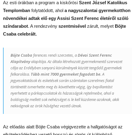
Az esti órákban a program a kiskőrösi
Szent József Katolikus
Templomban
folytatódott, ahol
a nagyszalontai gyermekotthon
növendékei adtak elő egy Assisi Szent Ferenc életéről szóló
színdarabot
. A rendezvény
szentmisével
zárult, melyet
Böjte
Csaba celebrált.
Böjte Csaba
ferences rendi szerzetes, a
Dévai Szent Ferenc
Alapítvány
alapítója. Az általa létrehozott gyermekmentő szervezet
célja az Erdélyben sanyarú körülmények között tengődő gyermekek
felkarolása.
Több mint 7000 gyermeket fogadott be
. A
jegyesoktatások és esketések során számtalan szerelmes fiatal
történetét ismerhette meg és követhette végig, így bepillantást
nyerhetett a párkapcsolatok és házasságok rejtelmeibe, ahol a
boldogság mellett sok nehézséget is le kell küzdenie azoknak, akik
nekivágnak az örök hűséghez vezető útnak.
Az előadás alatt Böjte Csaba végigvezette a hallgatóságot az
elköteleződéshez vezető hosszú és rögös út különböző