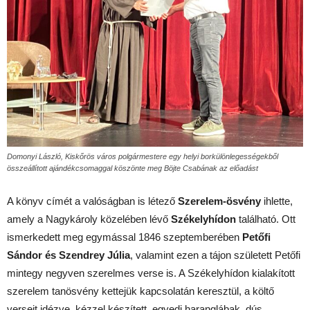
Domonyi László, Kiskőrös város polgármestere egy helyi borkülönlegességekből
összeállított ajándékcsomaggal köszönte meg Böjte Csabának az előadást
A könyv címét a valóságban is létező
Szerelem-ösvény
ihlette,
amely a Nagykároly közelében lévő
Székelyhídon
található. Ott
ismerkedett meg egymással 1846 szeptemberében
Petőfi
Sándor és Szendrey Júlia
, valamint ezen a tájon született Petőfi
mintegy negyven szerelmes verse is. A Székelyhídon kialakított
szerelem tanösvény kettejük kapcsolatán keresztül, a költő
verseit idézve, kézzel készített, egyedi haranglábak, dús