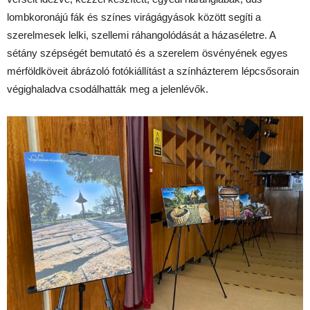
lombkoronájú fák és színes virágágyások között segíti a
szerelmesek lelki, szellemi ráhangolódását a házaséletre. A
sétány szépségét bemutató és a szerelem ösvényének egyes
mérföldköveit ábrázoló fotókiállítást a színházterem lépcsősorain
végighaladva csodálhatták meg a jelenlévők.