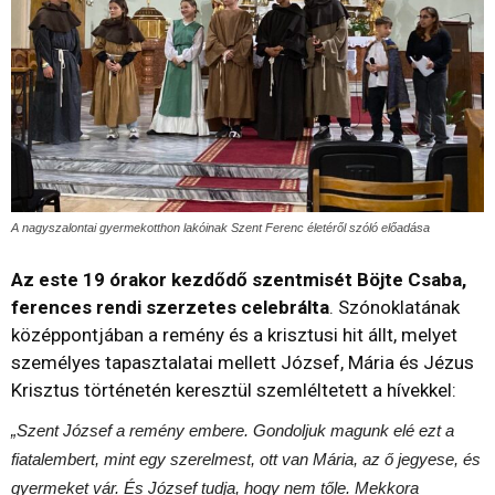
A nagyszalontai gyermekotthon lakóinak Szent Ferenc életéről szóló előadása
Az este 19 órakor kezdődő szentmisét Böjte Csaba,
ferences rendi szerzetes celebrálta
. Szónoklatának
középpontjában a remény és a krisztusi hit állt, melyet
személyes tapasztalatai mellett József, Mária és Jézus
Krisztus történetén keresztül szemléltetett a hívekkel:
„Szent József a remény embere. Gondoljuk magunk elé ezt a
fiatalembert, mint egy szerelmest, ott van Mária, az ő jegyese, és
gyermeket vár. És József tudja, hogy nem tőle. Mekkora