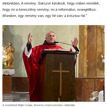
életünkben. A remény. Sokszor kérdezik, hogy miben remélek,
hogy mi a keresztény remény, mi a református, evangélikus.
Mondom, egy remény van, egy hit van: a krisztusi hit.”
A szentmisét Böjte Csaba, ferences rendi szerzetes celebrálta