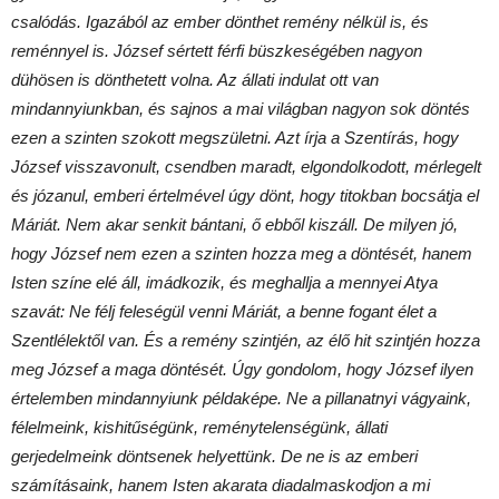
csalódás. Igazából az ember dönthet remény nélkül is, és
reménnyel is. József sértett férfi büszkeségében nagyon
dühösen is dönthetett volna. Az állati indulat ott van
mindannyiunkban, és sajnos a mai világban nagyon sok döntés
ezen a szinten szokott megszületni. Azt írja a Szentírás, hogy
József visszavonult, csendben maradt, elgondolkodott, mérlegelt
és józanul, emberi értelmével úgy dönt, hogy titokban bocsátja el
Máriát. Nem akar senkit bántani, ő ebből kiszáll. De milyen jó,
hogy József nem ezen a szinten hozza meg a döntését, hanem
Isten színe elé áll, imádkozik, és meghallja a mennyei Atya
szavát: Ne félj feleségül venni Máriát, a benne fogant élet a
Szentlélektől van. És a remény szintjén, az élő hit szintjén hozza
meg József a maga döntését. Úgy gondolom, hogy József ilyen
értelemben mindannyiunk példaképe. Ne a pillanatnyi vágyaink,
félelmeink, kishitűségünk, reménytelenségünk, állati
gerjedelmeink döntsenek helyettünk. De ne is az emberi
számításaink, hanem Isten akarata diadalmaskodjon a mi