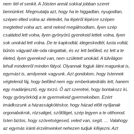
nem ítél el senkit. A Jóisten annál sokkal jobban szeret
bennünket. Megmutatja azt, hogy ha te higgadtan, nyugodtan,
szépen élted volna az életedet, ha lépéről lépésre szépen
megtetted volna azt, amit neked megálmodtam, ilyen szép
családod lett volna, ilyen gyönyörű gyerekeid lettek volna, ilyen
sok unokád lett volna. De te kapkodtál, idegeskedtél, lusta voltál,
bűnös vágyaid ide-oda rángattak, és ez lett belőled, ez lett a te
életed, ilyen gyereked van, nem született unokád. A túlvilágon
lehull mindenről minden fátyol. Olyannak fogjuk látni magunkat is,
egymást is, amilyenek vagyunk. Azt gondolom, hogy Istennek
végtelenül fáj, hogy belőled nem egy emberkatedrális lett, hanem
egy madárijesztő, egy torzó. Ő azt szeretné, hogy bontakozz ki,
hogy gyönyörködj a te gyermekeid gyermekeiben. Ezért
imádkozunk a házasságkötéskor, hogy házad előtt nyíljanak
orgonabokrok, rózsaliget, szőlőliget, szép legyen a te otthonod.
Isten biztos, hogy szövetségesed, veled van, segít. … Valahogy
az egymás iránti érzelmeinket nehezen tudjuk kifejezni. Azt