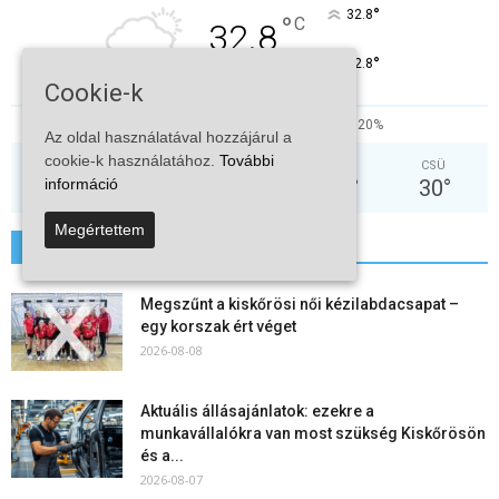
°
32.8
°
C
32.8
°
32.8
Cookie-k
23%
4.6kmh
20%
Az oldal használatával hozzájárul a
cookie-k használatához.
További
VAS
HÉT
KED
SZE
CSÜ
31
°
36
°
38
°
29
°
30
°
információ
Megértettem
További hírek
Megszűnt a kiskőrösi női kézilabdacsapat –
egy korszak ért véget
2026-08-08
Aktuális állásajánlatok: ezekre a
munkavállalókra van most szükség Kiskőrösön
és a...
2026-08-07