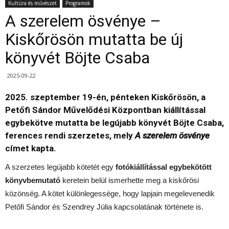
Kultúra és művészet
Programok
A szerelem ösvénye –
Kiskőrösön mutatta be új
könyvét Böjte Csaba
2025-09-22
2025. szeptember 19-én, pénteken Kiskőrösön, a
Petőfi Sándor Művelődési Központban kiállítással
egybekötve mutatta be legújabb könyvét Böjte Csaba,
ferences rendi szerzetes, mely
A szerelem ösvénye
címet kapta.
A szerzetes legújabb kötetét egy
fotókiállítással egybekötött
könyvbemutató
keretein belül ismerhette meg a kiskőrösi
közönség. A kötet különlegessége, hogy lapjain megelevenedik
Petőfi Sándor és Szendrey Júlia kapcsolatának története is.