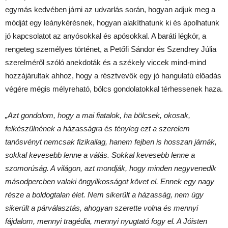
egymás kedvében járni az udvarlás során, hogyan adjuk meg a
módját egy leánykérésnek, hogyan alakíthatunk ki és ápolhatunk
jó kapcsolatot az anyósokkal és apósokkal. A baráti légkör, a
rengeteg személyes történet, a Petőfi Sándor és Szendrey Júlia
szerelméről szóló anekdoták és a székely viccek mind-mind
hozzájárultak ahhoz, hogy a résztvevők egy jó hangulatú előadás
végére mégis mélyreható, bölcs gondolatokkal térhessenek haza.
„Azt gondolom, hogy a mai fiatalok, ha bölcsek, okosak,
felkészülnének a házasságra és tényleg ezt a szerelem
tanösvényt nemcsak fizikailag, hanem fejben is hosszan járnák,
sokkal kevesebb lenne a válás. Sokkal kevesebb lenne a
szomorúság. A világon, azt mondják, hogy minden negyvenedik
másodpercben valaki öngyilkosságot követ el. Ennek egy nagy
része a boldogtalan élet. Nem sikerült a házasság, nem úgy
sikerült a párválasztás, ahogyan szerette volna és mennyi
fájdalom, mennyi tragédia, mennyi nyugtató fogy el. A Jóisten