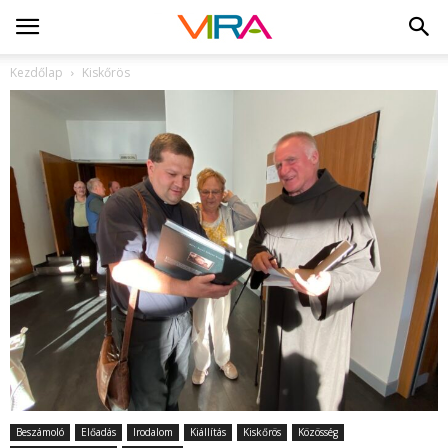
Kezdőlap
Kiskőrös
Beszámoló
Előadás
Irodalom
Kiállítás
Kiskőrös
Közösség