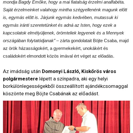
mondja Bagdy Emőke, hogy a mai fiatalság érzelmi analfabéta.
Saját érzelmeinket valahogy mintha szégyellenénk magunk előtt
is, egymás előtt is. Járjunk egymás kedvében, mutassuk ki
egymás iránti szeretetünket és adná az Isten, hogy ezek a
kapcsolatok elmélyüljenek, örömteliek legyenek és a Mennyek
országában folytatódjanak”
– zárta gondolatait Böjte Csaba, majd
az örök házasságokért, a gyermekekért, unokákért és
családokért elmondott közös imával ért véget az előadás.
Az imádság után
Domonyi László, Kiskőrös város
polgármestere
lépett a színpadra, aki egy helyi
borkülönlegességekből összeállított ajándékcsomaggal
köszönte meg Böjte Csabának az előadást.