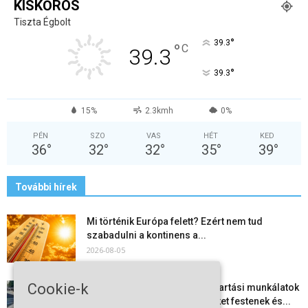
KISKŐRÖS
Tiszta Égbolt
°
39.3
°
C
39.3
°
39.3
15%
2.3kmh
0%
PÉN
SZO
VAS
HÉT
KED
36
°
32
°
32
°
35
°
39
°
További hírek
Mi történik Európa felett? Ezért nem tud
szabadulni a kontinens a...
2026-08-05
Cookie-k
Folyamatosak a nyári karbantartási munkálatok
Kiskőrösön – útburkolati jeleket festenek és...