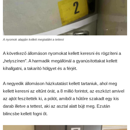
A nyomok alapján kellett megtalálni a tettest
A következő állomáson nyomokat kellett keresni és rögzíteni a
„helyszínen”. A harmadik megállónál a gyanúsítottakat kellett
kihallgatni, a takarító hölgyet és a férjét.
A negyedik állomáson házkutatást kellett tartaniuk, ahol meg
kellett keresni az eltűnt órát, a 8 millió forintot, az eszközt amivel
az ajtót feszítették ki, a pólót, amiből a hűtőre szakadt egy kis
darab illetve a tettest, aki az asztal alatt bújt meg. Ezután
bilincsbe kellett fogni őt.