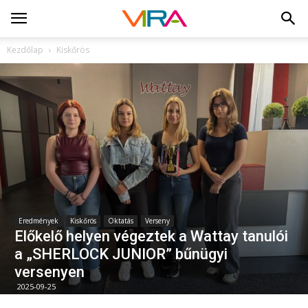
Kezdőlap
Kiskőrös
Eredmények
Kiskőrös
Oktatás
Verseny
Előkelő helyen végeztek a Wattay tanulói
a „SHERLOCK JUNIOR” bűnügyi
versenyen
2025-09-25