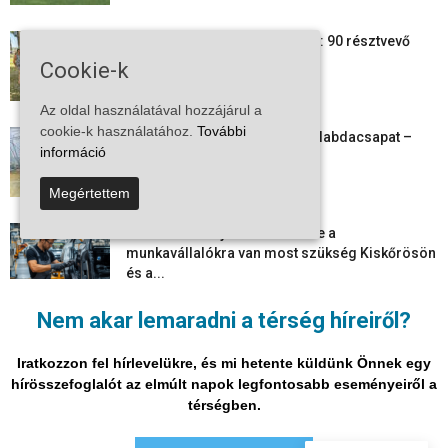
24 órás futás a Vadkerti-tónál: 90 résztvevő
1180 kilométert teljesített
Cookie-k
2026-08-09
Az oldal használatával hozzájárul a
cookie-k használatához.
További
Megszűnt a kiskőrösi női kézilabdacsapat –
információ
egy korszak ért véget
2026-08-08
Megértettem
Aktuális állásajánlatok: ezekre a
munkavállalókra van most szükség Kiskőrösön
és a...
2026-08-07
Nem akar lemaradni a térség híreiről?
Vitézy Dávid: már ősszel újraindulhat a
személyszállítás a Budapest–Belgrád
Iratkozzon fel hírlevelükre, és mi hetente küldünk Önnek egy
vasútvonalon
hírösszefoglalót az elmúlt napok legfontosabb eseményeiről a
2026-08-06
térségben.