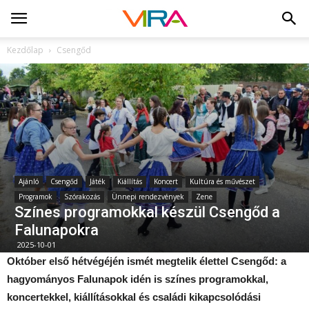
Kezdőlap
Csengőd
Ajánló
Csengőd
Játék
Kiállítás
Koncert
Kultúra és művészet
Programok
Szórakozás
Ünnepi rendezvények
Zene
Színes programokkal készül Csengőd a
Falunapokra
2025-10-01
Október első hétvégéjén ismét megtelik élettel Csengőd: a
hagyományos Falunapok idén is színes programokkal,
koncertekkel, kiállításokkal és családi kikapcsolódási