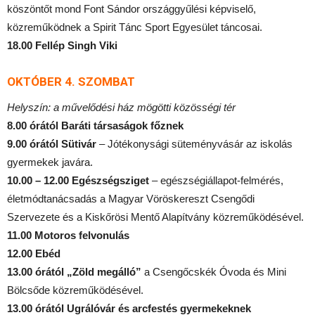
köszöntőt mond Font Sándor országgyűlési képviselő,
közreműködnek a Spirit Tánc Sport Egyesület táncosai.
18.00 Fellép Singh Viki
OKTÓBER 4. SZOMBAT
Helyszín: a művelődési ház mögötti közösségi tér
8.00 órától Baráti társaságok főznek
9.00 órától Sütivár
– Jótékonysági süteményvásár az iskolás
gyermekek javára.
10.00 – 12.00 Egészségsziget
– egészségiállapot-felmérés,
életmódtanácsadás a Magyar Vöröskereszt Csengődi
Szervezete és a Kiskőrösi Mentő Alapítvány közreműködésével.
11.00
Motoros felvonulás
12.00 Ebéd
13.00 órától „Zöld megálló”
a Csengőcskék Óvoda és Mini
Bölcsőde közreműködésével.
13.00 órától Ugrálóvár és arcfestés gyermekeknek