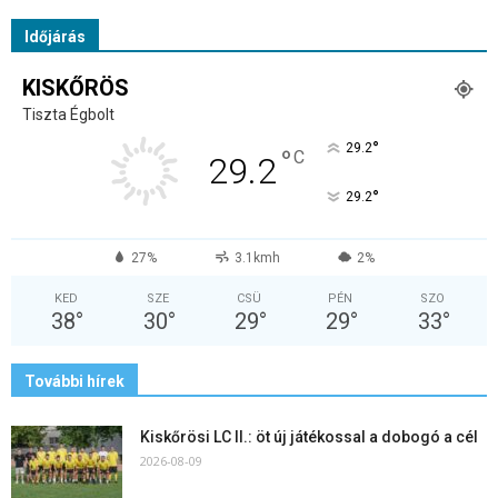
Időjárás
KISKŐRÖS
Tiszta Égbolt
°
29.2
°
C
29.2
°
29.2
27%
3.1kmh
2%
KED
SZE
CSÜ
PÉN
SZO
38
°
30
°
29
°
29
°
33
°
További hírek
Kiskőrösi LC II.: öt új játékossal a dobogó a cél
2026-08-09