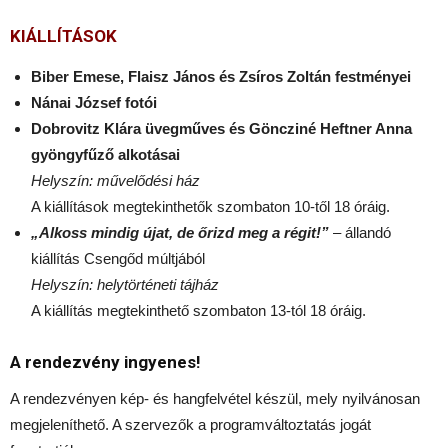
KIÁLLÍTÁSOK
Biber Emese, Flaisz János és Zsíros Zoltán festményei
Nánai József fotói
Dobrovitz Klára üvegműves és Göncziné Heftner Anna
gyöngyfűző alkotásai
Helyszín: művelődési ház
A kiállítások megtekinthetők szombaton 10-től 18 óráig.
„Alkoss mindig újat, de őrizd meg a régit!”
– állandó
kiállítás Csengőd múltjából
Helyszín: helytörténeti tájház
A kiállítás megtekinthető szombaton 13-tól 18 óráig.
A rendezvény ingyenes!
A rendezvényen kép- és hangfelvétel készül, mely nyilvánosan
megjeleníthető. A szervezők a programváltoztatás jogát