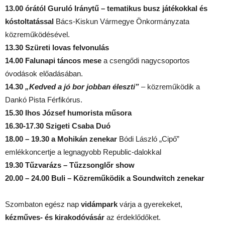
13.00 órától Guruló Iránytű – tematikus busz játékokkal és
kóstoltatással
Bács-Kiskun Vármegye Önkormányzata
közreműködésével.
13.30 Szüreti lovas felvonulás
14.00 Falunapi táncos mese
a csengődi nagycsoportos
óvodások előadásában.
14.30
„Kedved a jó bor jobban éleszti”
– közreműködik a
Dankó Pista Férfikórus.
15.30 Ihos József humorista műsora
16.30-17.30 Szigeti Csaba Duó
18.00 – 19.30 a Mohikán zenekar
Bódi László „Cipő”
emlékkoncertje a legnagyobb Republic-dalokkal
19.30 Tűzvarázs – Tűzzsonglőr show
20.00 – 24.00
Buli – Közreműködik
a Soundwitch zenekar
Szombaton egész nap
vidámpark
várja a gyerekeket,
kézműves- és kirakodóvásár
az érdeklődőket.