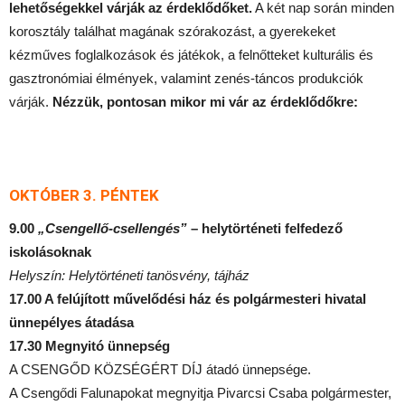
lehetőségekkel várják az érdeklődőket.
A két nap során minden
korosztály találhat magának szórakozást, a gyerekeket
kézműves foglalkozások és játékok, a felnőtteket kulturális és
gasztronómiai élmények, valamint zenés-táncos produkciók
várják.
Nézzük, pontosan mikor mi vár az érdeklődőkre:
OKTÓBER 3. PÉNTEK
9.00
„Csengellő-csellengés”
– helytörténeti felfedező
iskolásoknak
Helyszín: Helytörténeti tanösvény, tájház
17.00 A felújított művelődési ház és polgármesteri hivatal
ünnepélyes átadása
17.30 Megnyitó ünnepség
A CSENGŐD KÖZSÉGÉRT DÍJ átadó ünnepsége.
A Csengődi Falunapokat megnyitja Pivarcsi Csaba polgármester,