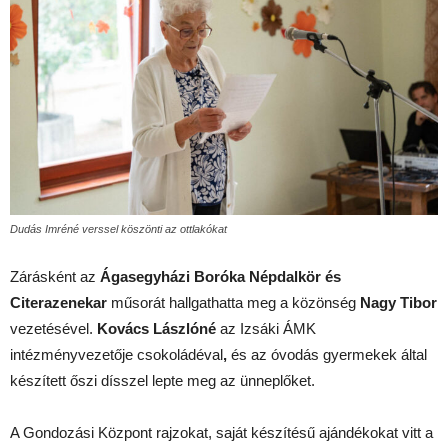
Dudás Imréné verssel köszönti az ottlakókat
Zárásként az
Ágasegyházi Boróka Népdalkör és
Citerazenekar
műsorát hallgathatta meg a közönség
Nagy Tibor
vezetésével.
Kovács Lászlóné
az Izsáki ÁMK
intézményvezetője csokoládéval
,
és az óvodás gyermekek által
készített őszi dísszel lepte meg az ünneplőket.
A Gondozási Központ rajzokat, saját készítésű ajándékokat vitt a