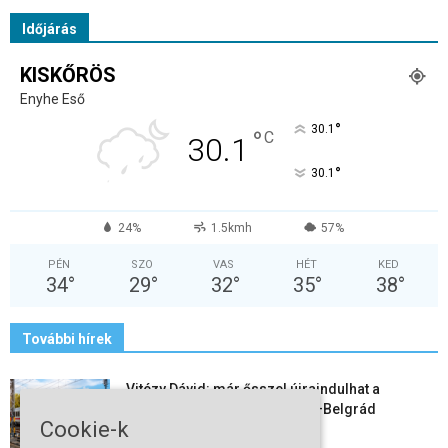
Időjárás
KISKŐRÖS
Enyhe Eső
°
30.1
°
C
30.1
°
30.1
24%
1.5kmh
57%
PÉN
SZO
VAS
HÉT
KED
34
°
29
°
32
°
35
°
38
°
További hírek
Vitézy Dávid: már ősszel újraindulhat a
személyszállítás a Budapest–Belgrád
Cookie-k
vasútvonalon