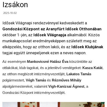
Izsákon
2025-10-02
Idősek Világnapi rendezvénnyel kedveskedett a
Gondozási Központ az Aranyfürt Idősek Otthonában
október 1-jén, az
Idősek Világnapja
alkalmából. Közös
munkakapcsolat eredményeképpen született meg az
elképzelés, hogy az otthon lakói, és az
Idősek Klubjának
tagjai együtt ünnepeljenek ezen a neves napon.
Az eseményen
Mankovicsné Halász Éva
köszöntötte az
ottlakókat, klub tagokat, és a jelenlévő vendégeket:
Kasza Katát
,
az otthon megbízott intézményvezetőjét,
Lakatos Tamás
polgármestert,
Végh Tamás
és
Rézműves Mihály
alpolgármestereket, valamint
Vigh-Kanizsai Ágnest
, a
Gondozási Központ intézményvezetőjét.