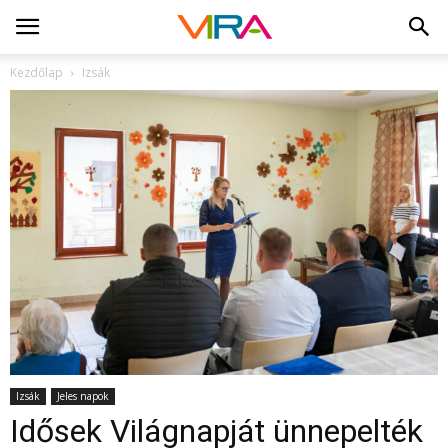
Kezdőlap
Izsák
Izsák
Jeles napok
Idősek Világnapját ünnepelték