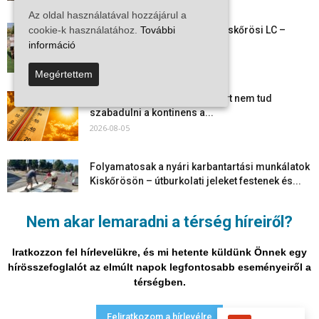
2026-08-06
Az oldal használatával hozzájárul a
Megkezdte a felkészülést a Kiskőrösi LC –
cookie-k használatához.
További
együtt maradt a keret,...
információ
2026-08-06
Megértettem
Mi történik Európa felett? Ezért nem tud
szabadulni a kontinens a...
2026-08-05
Folyamatosak a nyári karbantartási munkálatok
Kiskőrösön – útburkolati jeleket festenek és...
2026-08-05
Nem akar lemaradni a térség híreiről?
Több száz gyorshajtót és ittas sofőrt szűrtek ki
Bács-Kiskun útjain –...
Iratkozzon fel hírlevelükre, és mi hetente küldünk Önnek egy
2026-08-04
hírösszefoglalót az elmúlt napok legfontosabb eseményeiről a
térségben.
Adatvédelmi nyilatkozat
Médiaajánlat
Impresszum
Feliratkozom a hírlevélre