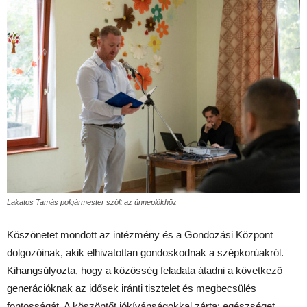
Lakatos Tamás polgármester szólt az ünneplőkhöz
Köszönetet mondott az intézmény és a Gondozási Központ
dolgozóinak, akik elhivatottan gondoskodnak a szépkorúakról.
Kihangsúlyozta, hogy a közösség feladata átadni a következő
generációknak az idősek iránti tisztelet és megbecsülés
fontosságát. A köszöntőt jókívánságokkal zárta: egészséget,