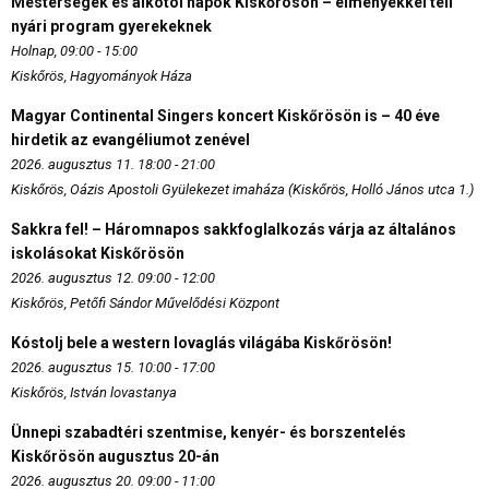
Mesterségek és alkotói napok Kiskőrösön – élményekkel teli
nyári program gyerekeknek
Holnap, 09:00 - 15:00
Kiskőrös, Hagyományok Háza
Magyar Continental Singers koncert Kiskőrösön is – 40 éve
hirdetik az evangéliumot zenével
2026. augusztus 11. 18:00 - 21:00
Kiskőrös, Oázis Apostoli Gyülekezet imaháza (Kiskőrös, Holló János utca 1.)
Sakkra fel! – Háromnapos sakkfoglalkozás várja az általános
iskolásokat Kiskőrösön
2026. augusztus 12. 09:00 - 12:00
Kiskőrös, Petőfi Sándor Művelődési Központ
Kóstolj bele a western lovaglás világába Kiskőrösön!
2026. augusztus 15. 10:00 - 17:00
Kiskőrös, István lovastanya
Ünnepi szabadtéri szentmise, kenyér- és borszentelés
Kiskőrösön augusztus 20-án
2026. augusztus 20. 09:00 - 11:00