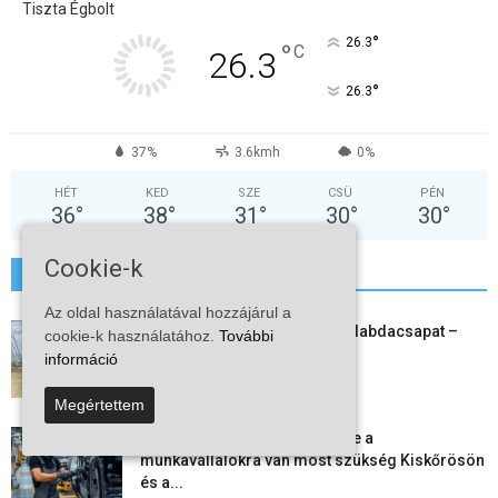
Tiszta Égbolt
°
26.3
°
C
26.3
°
26.3
37%
3.6kmh
0%
HÉT
KED
SZE
CSÜ
PÉN
36
°
38
°
31
°
30
°
30
°
Cookie-k
További hírek
Az oldal használatával hozzájárul a
Megszűnt a kiskőrösi női kézilabdacsapat –
cookie-k használatához.
További
egy korszak ért véget
információ
2026-08-08
Megértettem
Aktuális állásajánlatok: ezekre a
munkavállalókra van most szükség Kiskőrösön
és a...