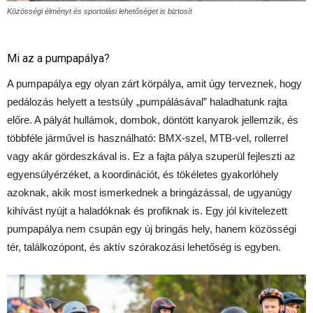
Közösségi élményt és sportolási lehetőséget is biztosít
Mi az a pumpapálya?
A pumpapálya egy olyan zárt körpálya, amit úgy terveznek, hogy
pedálozás helyett a testsúly „pumpálásával” haladhatunk rajta
előre. A pályát hullámok, dombok, döntött kanyarok jellemzik, és
többféle járművel is használható: BMX-szel, MTB-vel, rollerrel
vagy akár gördeszkával is. Ez a fajta pálya szuperül fejleszti az
egyensúlyérzéket, a koordinációt, és tökéletes gyakorlóhely
azoknak, akik most ismerkednek a bringázással, de ugyanúgy
kihívást nyújt a haladóknak és profiknak is. Egy jól kivitelezett
pumpapálya nem csupán egy új bringás hely, hanem közösségi
tér, találkozópont, és aktív szórakozási lehetőség is egyben.