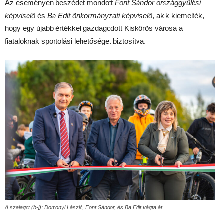
Az eseményen beszédet mondott
Font Sándor országgyűlési
képviselő
és
Ba Edit önkormányzati képviselő
, akik kiemelték,
hogy egy újabb értékkel gazdagodott Kiskőrös városa a
fiataloknak sportolási lehetőséget biztosítva.
A szalagot (b-j): Domonyi László, Font Sándor, és Ba Edit vágta át