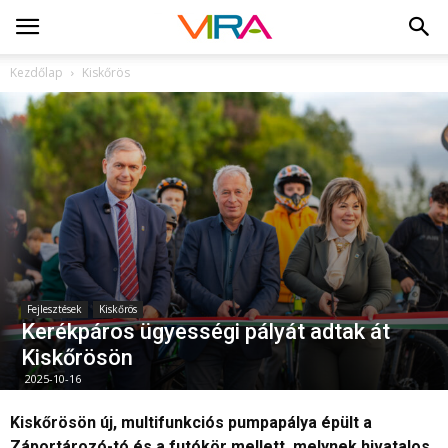
Kezdőlap
Kiskőrös
Fejlesztések
Kiskőrös
Kerékpáros ügyességi pályát adtak át
Kiskőrösön
2025-10-16
Kiskőrösön új, multifunkciós pumpapálya épült a
Záportározó-tó és a futókör mellett, melynek hivatalos