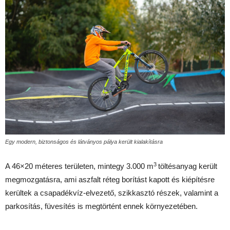
Egy modern, biztonságos és látványos pálya került kialakításra
3
A 46×20 méteres területen, mintegy 3.000 m
töltésanyag került
megmozgatásra, ami aszfalt réteg borítást kapott és kiépítésre
kerültek a csapadékvíz-elvezető, szikkasztó részek, valamint a
parkosítás, füvesítés is megtörtént ennek környezetében.