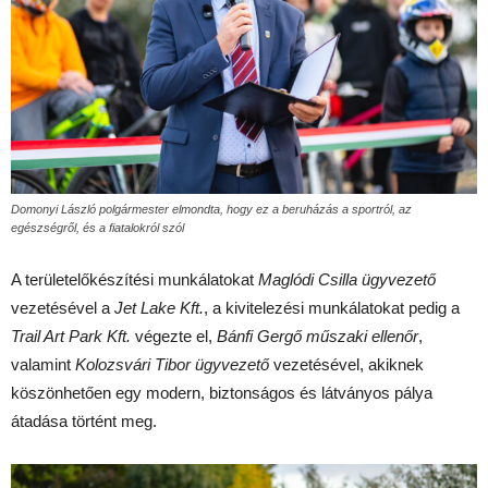
Domonyi László polgármester elmondta, hogy ez a beruházás a sportról, az
egészségről, és a fiatalokról szól
A területelőkészítési munkálatokat
Maglódi Csilla ügyvezető
vezetésével a
Jet Lake Kft.
, a kivitelezési munkálatokat pedig a
Trail Art Park Kft.
végezte el,
Bánfi Gergő műszaki ellenőr
,
valamint
Kolozsvári Tibor ügyvezető
vezetésével, akiknek
köszönhetően egy modern, biztonságos és látványos pálya
átadása történt meg.