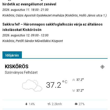
hirdetik az evangéliumot zenével
2026. augusztus 11. 18:00 - 21:00
Kiskőrös, Oázis Apostoli Gyülekezet imaháza (Kiskőrös, Holló János utca 1.)
Sakkra fel! – Háromnapos sakkfoglalkozás várja az általános
iskolásokat Kiskőrösön
2026. augusztus 12. 09:00 - 12:00
Kiskőrös, Petőfi Sándor Művelődési Központ
Időjárás
KISKŐRÖS
Szórványos Felhőzet
°
37.2
°
C
37.2
°
37.2
14%
2.2kmh
27%