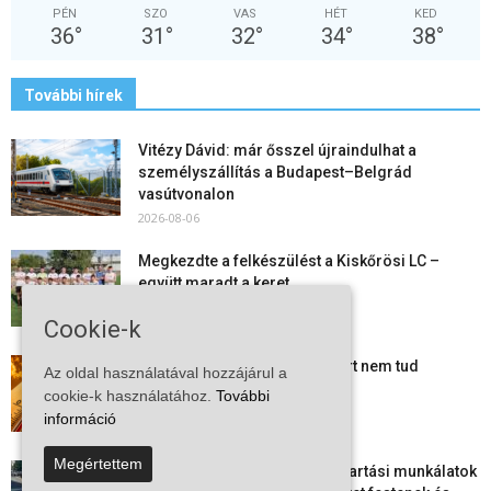
PÉN
SZO
VAS
HÉT
KED
36
°
31
°
32
°
34
°
38
°
További hírek
Vitézy Dávid: már ősszel újraindulhat a
személyszállítás a Budapest–Belgrád
vasútvonalon
2026-08-06
Megkezdte a felkészülést a Kiskőrösi LC –
együtt maradt a keret,...
2026-08-06
Cookie-k
Mi történik Európa felett? Ezért nem tud
Az oldal használatával hozzájárul a
szabadulni a kontinens a...
cookie-k használatához.
További
2026-08-05
információ
Megértettem
Folyamatosak a nyári karbantartási munkálatok