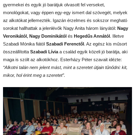
gyermekei és egyik jó barátjuk olvasott fel verseket,
monológokat, vagy éppen egy-egy ismert dal szövegét, melyek
az alkotókat jellemezték. Igazán érzelmes és sokszor megható
sorokat hallhattak a jelenlévők Nagy Anita három lányától:
Nagy
Veronikától, Nagy Dominikától
és
Hegedűs Annától
. Illetve
Szabadi Mónika fiától
Szabadi Ferenctől
. Az egész kis műsort
összeállította
Szabadi Lívia
a család egyik közeli jó barátja, aki
maga is szólt az alkotókhoz. Esterházy Péter szavait idézte:
“Alkotni talán nem jelent mást, mint a szeretet útjain tűnődni: kit,
mikor, hol érint meg a szeretet”.