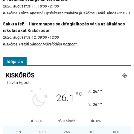
2026. augusztus 11. 18:00 - 21:00
Kiskőrös, Oázis Apostoli Gyülekezet imaháza (Kiskőrös, Holló János utca 1.)
Sakkra fel! – Háromnapos sakkfoglalkozás várja az általános
iskolásokat Kiskőrösön
2026. augusztus 12. 09:00 - 12:00
Kiskőrös, Petőfi Sándor Művelődési Központ
Időjárás
KISKŐRÖS
Tiszta Égbolt
°
26.1
°
C
26.1
°
26.1
29%
3.5kmh
0%
PÉN
SZO
VAS
HÉT
KED