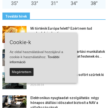
35
°
33
°
31
°
34
°
38
°
További hírek
Mi történik Európa felett? Ezért nem tud
szabadulni a kontinens a...
2026-08-05
Cookie-k
Folyamatosak a nyári karbantartási munkálatok
Az oldal használatával hozzájárul a
Kiskőrösön – útburkolati jeleket festenek és...
cookie-k használatához.
További
2026-08-05
információ
Megértettem
Több száz gyorshajtót és ittas sofőrt szűrtek ki
Bács-Kiskun útjain –...
2026-08-04
Elektronikus nyugtaadat-szolgáltatás: négy
hónapos átállási időszakot biztosít a NAV a
vállalkozásoknak