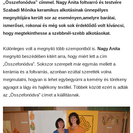
„Összefonódva” címmel. Nagy Anita foltvarró és testvére
Szabadi Mónika keramikus alkotásinak ünnepélyes
megnyitójára került sor az eseményen,amelyre barátai,
ismerősei, rokonai és még sok sok érdeklődő volt kíváncsi,
hogy megtekinthesse a szebbnél-szebb alkotásokat.
Különleges volt a megnyitó több szempontból is.
Nagy Anita
megnyitó beszédében kitért arra, hogy miért lett a cím
„Összefonódva”. Sokszor szerepelt már egymás mellett a
kerámia és a foltvarrás, azonban ezúttal szerették volna
megmutatni, hogyan is lehet egybegyúrni a kemény és törékeny
agyagot a lágy és hajlékony textillel. Többek között ezért is adták
az „Összefonódva” címet a kiállításnak.