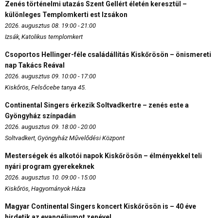
Zenés történelmi utazás Szent Gellért életén keresztül –
különleges Templomkerti est Izsákon
2026. augusztus 08. 19:00 - 21:00
Izsák, Katolikus templomkert
Csoportos Hellinger-féle családállítás Kiskőrösön – önismereti
nap Takács Reával
2026. augusztus 09. 10:00 - 17:00
Kiskőrös, Felsőcebe tanya 45.
Continental Singers érkezik Soltvadkertre – zenés este a
Gyöngyház színpadán
2026. augusztus 09. 18:00 - 20:00
Soltvadkert, Gyöngyház Művelődési Központ
Mesterségek és alkotói napok Kiskőrösön – élményekkel teli
nyári program gyerekeknek
2026. augusztus 10. 09:00 - 15:00
Kiskőrös, Hagyományok Háza
Magyar Continental Singers koncert Kiskőrösön is – 40 éve
hirdetik az evangéliumot zenével