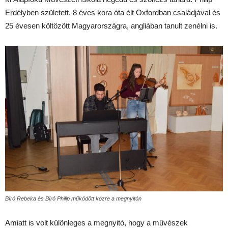
Erdélyben született, 8 éves kora óta élt Oxfordban családjával és
25 évesen költözött Magyarországra, angliában tanult zenélni is.
Bíró Rebeka és Bíró Philip működött közre a megnyitón
Amiatt is volt különleges a megnyitó, hogy a művészek