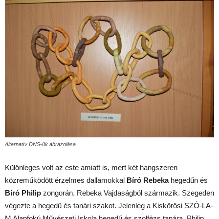
Alternatív DNS-ük ábrázolása
Különleges volt az este amiatt is, mert két hangszeren
közreműködött érzelmes dallamokkal
Bíró Rebeka
hegedűn és
Bíró Philip
zongorán. Rebeka Vajdaságból származik. Szegeden
végezte a hegedű és tanári szakot. Jelenleg a Kiskőrösi SZÓ-LA-
M Alapfokú Művészeti Iskola hegedű és szolfézs tanára. Philip