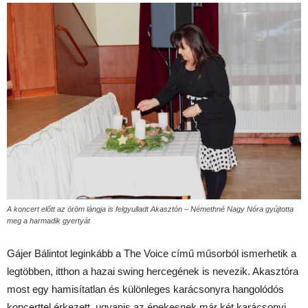
A koncert előtt az öröm lángja is felgyulladt Akasztón – Némethné Nagy Nóra gyújtotta
meg a harmadik gyertyát
Gájer Bálintot leginkább a The Voice című műsorból ismerhetik a
legtöbben, itthon a hazai swing hercegének is nevezik. Akasztóra
most egy hamisítatlan és különleges karácsonyra hangolódós
koncerttel érkezett, ugyanis az énekesnek már két karácsonyi