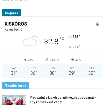
Időjárás
KISKŐRÖS
Kevés Felhő
°
32.8
°
C
32.8
°
32.8
23%
4.6kmh
20%
VAS
HÉT
KED
SZE
CSÜ
31
°
36
°
38
°
29
°
30
°
További hírek
Megszűnt a kiskőrösi női kézilabdacsapat –
egy korszak ért véget