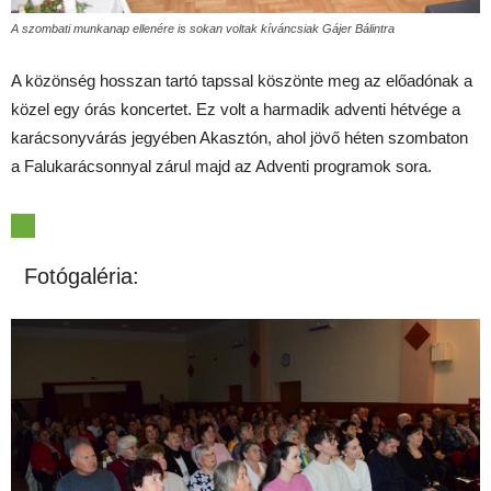
A szombati munkanap ellenére is sokan voltak kíváncsiak Gájer Bálintra
A közönség hosszan tartó tapssal köszönte meg az előadónak a
közel egy órás koncertet. Ez volt a harmadik adventi hétvége a
karácsonyvárás jegyében Akasztón, ahol jövő héten szombaton
a Falukarácsonnyal zárul majd az Adventi programok sora.
Fotógaléria: