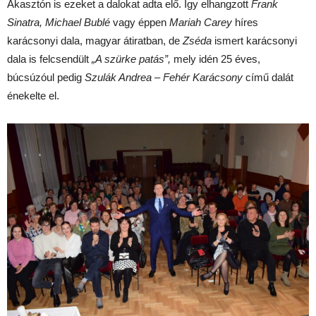
Akasztón is ezeket a dalokat adta elő. Így elhangzott
Frank
Sinatra, Michael Bublé
vagy éppen
Mariah Carey
híres
karácsonyi dala, magyar átiratban, de
Zséda
ismert karácsonyi
dala is felcsendült
„A szürke patás”,
mely idén 25 éves,
búcsúzóul pedig
Szulák Andrea – Fehér Karácsony
című dalát
énekelte el.