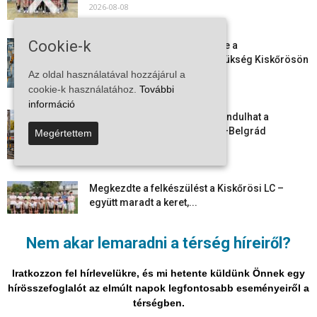
2026-08-08
Cookie-k
Aktuális állásajánlatok: ezekre a
munkavállalókra van most szükség Kiskőrösön
és a...
Az oldal használatával hozzájárul a
cookie-k használatához.
További
2026-08-07
információ
Vitézy Dávid: már ősszel újraindulhat a
személyszállítás a Budapest–Belgrád
Megértettem
vasútvonalon
2026-08-06
Megkezdte a felkészülést a Kiskőrösi LC –
együtt maradt a keret,...
2026-08-06
Nem akar lemaradni a térség híreiről?
Mi történik Európa felett? Ezért nem tud
szabadulni a kontinens a...
Iratkozzon fel hírlevelükre, és mi hetente küldünk Önnek egy
2026-08-05
hírösszefoglalót az elmúlt napok legfontosabb eseményeiről a
térségben.