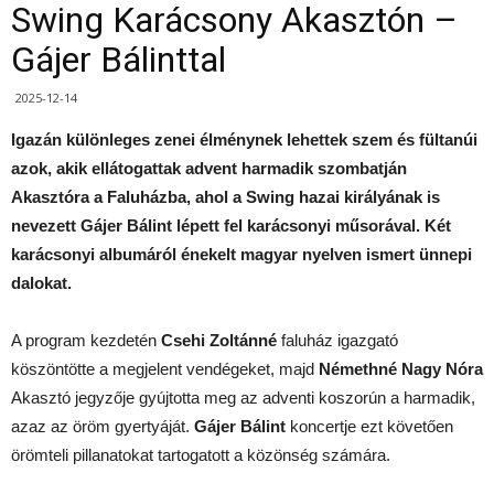
Swing Karácsony Akasztón –
Gájer Bálinttal
2025-12-14
Igazán különleges zenei élménynek lehettek szem és fültanúi
azok, akik ellátogattak advent harmadik szombatján
Akasztóra a Faluházba, ahol a Swing hazai királyának is
nevezett Gájer Bálint lépett fel karácsonyi műsorával. Két
karácsonyi albumáról énekelt magyar nyelven ismert ünnepi
dalokat.
A program kezdetén
Csehi Zoltánné
faluház igazgató
köszöntötte a megjelent vendégeket, majd
Némethné Nagy Nóra
Akasztó jegyzője gyújtotta meg az adventi koszorún a harmadik,
azaz az öröm gyertyáját.
Gájer Bálint
koncertje ezt követően
örömteli pillanatokat tartogatott a közönség számára.