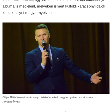
albuma is megjelent, melyeken ismert külföldi karácsonyi dalok
kaptak helyet magyar nyelven.
Gájer Bálint ismert karácsonyi dalokat énekelt magyar nyelven az akasztói
rendezvényen