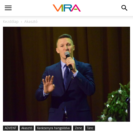
Kezdőlap
Akasztó
ADVENT
Akasztó
Karácsonyra hangolódva
Zene
Tánc