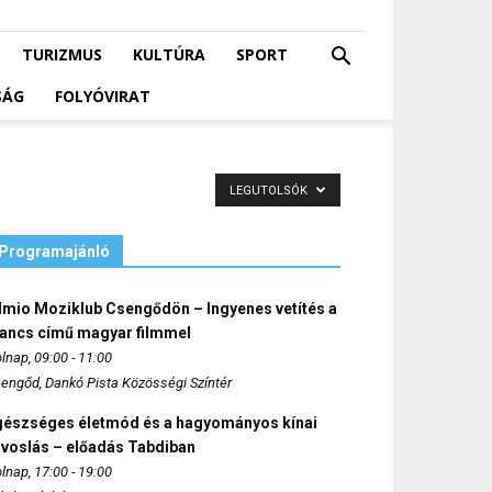
TURIZMUS
KULTÚRA
SPORT
SÁG
FOLYÓVIRAT
LEGUTOLSÓK
Programajánló
lmio Moziklub Csengődön – Ingyenes vetítés a
ancs című magyar filmmel
lnap, 09:00 - 11:00
engőd, Dankó Pista Közösségi Színtér
gészséges életmód és a hagyományos kínai
rvoslás – előadás Tabdiban
lnap, 17:00 - 19:00