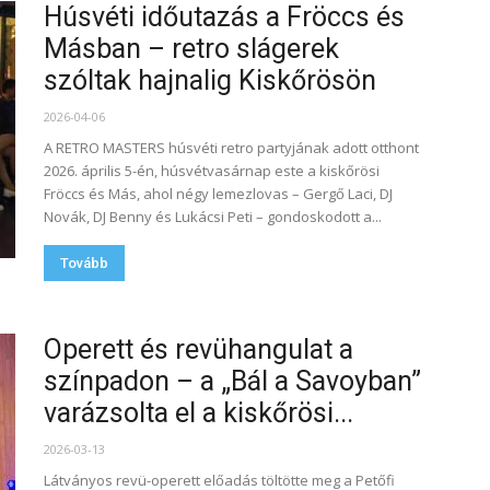
Húsvéti időutazás a Fröccs és
Másban – retro slágerek
szóltak hajnalig Kiskőrösön
2026-04-06
A RETRO MASTERS húsvéti retro partyjának adott otthont
2026. április 5-én, húsvétvasárnap este a kiskőrösi
Fröccs és Más, ahol négy lemezlovas – Gergő Laci, DJ
Novák, DJ Benny és Lukácsi Peti – gondoskodott a...
Tovább
Operett és revühangulat a
színpadon – a „Bál a Savoyban”
varázsolta el a kiskőrösi...
2026-03-13
Látványos revü-operett előadás töltötte meg a Petőfi