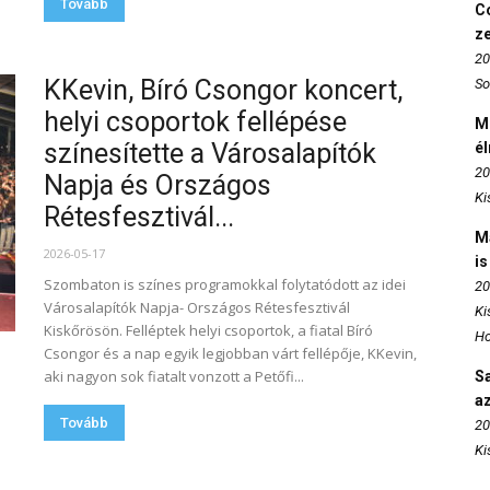
Tovább
Co
z
20
KKevin, Bíró Csongor koncert,
So
helyi csoportok fellépése
M
színesítette a Városalapítók
é
20
Napja és Országos
Ki
Rétesfesztivál...
M
2026-05-17
is
Szombaton is színes programokkal folytatódott az idei
20
Városalapítók Napja- Országos Rétesfesztivál
Ki
Kiskőrösön. Felléptek helyi csoportok, a fiatal Bíró
Ho
Csongor és a nap egyik legjobban várt fellépője, KKevin,
aki nagyon sok fiatalt vonzott a Petőfi...
S
az
Tovább
20
Ki