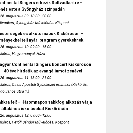
ntinental Singers érkezik Soltvadkertre –
enés este a Gyöngyház színpadán
26. augusztus 09. 18:00 - 20:00
ltvadkert, Gyöngyház Művelődési Központ
esterségek és alkotói napok Kiskőrösön –
lményekkel teli nyári program gyerekeknek
26. augusztus 10. 09:00 - 15:00
skőrös, Hagyományok Háza
agyar Continental Singers koncert Kiskőrösön
 – 40 éve hirdetik az evangéliumot zenével
26. augusztus 11. 18:00 - 21:00
skőrös, Oázis Apostoli Gyülekezet imaháza (Kiskőrös,
lló János utca 1.)
akkra fel! – Háromnapos sakkfoglalkozás várja
 általános iskolásokat Kiskőrösön
26. augusztus 12. 09:00 - 12:00
skőrös, Petőfi Sándor Művelődési Központ