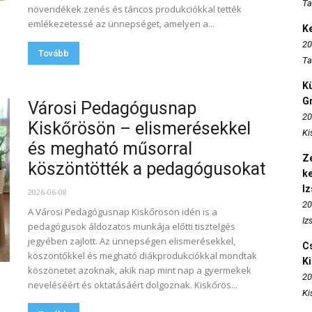
Ta
növendékek zenés és táncos produkciókkal tették
emlékezetessé az ünnepséget, amelyen a...
K
20
Tovább
Ta
K
Gr
Városi Pedagógusnap
20
Kiskőrösön – elismerésekkel
Ki
és megható műsorral
Ze
köszöntötték a pedagógusokat
k
I
2026-06-08
20
A Városi Pedagógusnap Kiskőrösön idén is a
Iz
pedagógusok áldozatos munkája előtti tisztelgés
jegyében zajlott. Az ünnepségen elismerésekkel,
Cs
köszöntőkkel és megható diákprodukciókkal mondtak
K
köszönetet azoknak, akik nap mint nap a gyermekek
20
neveléséért és oktatásáért dolgoznak. Kiskőrös...
Ki