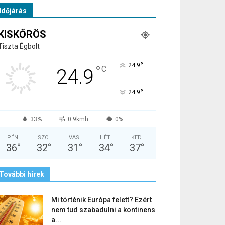
Időjárás
KISKŐRÖS
Tiszta Égbolt
°
24.9
°
C
24.9
°
24.9
33%
0.9kmh
0%
PÉN
SZO
VAS
HÉT
KED
36
°
32
°
31
°
34
°
37
°
További hírek
Mi történik Európa felett? Ezért
nem tud szabadulni a kontinens
a...