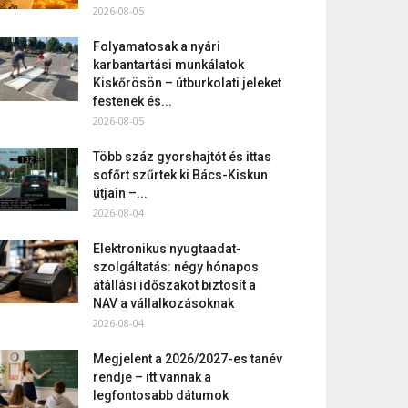
2026-08-05
Folyamatosak a nyári
karbantartási munkálatok
Kiskőrösön – útburkolati jeleket
festenek és...
2026-08-05
Több száz gyorshajtót és ittas
sofőrt szűrtek ki Bács-Kiskun
útjain –...
2026-08-04
Elektronikus nyugtaadat-
szolgáltatás: négy hónapos
átállási időszakot biztosít a
NAV a vállalkozásoknak
2026-08-04
Megjelent a 2026/2027-es tanév
rendje – itt vannak a
legfontosabb dátumok