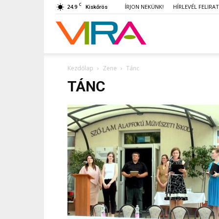
C
24.9
ÍRJON NEKÜNK!
HÍRLEVÉL FELIRA
Kiskőrös
VIRA
Kezdőlap
Zene
Tánc
TÁNC