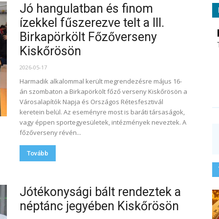
Jó hangulatban és finom
ízekkel fűszerezve telt a III.
Birkapörkölt Főzőverseny
Kiskőrösön
2026-05-17
Harmadik alkalommal került megrendezésre május 16-
án szombaton a Birkapörkölt főző verseny Kiskőrösön a
Városalapítók Napja és Országos Rétesfesztivál
keretein belül. Az eseményre most is baráti társaságok,
vagy éppen sportegyesületek, intézmények neveztek. A
főzőverseny révén...
Tovább
Jótékonysági bált rendeztek a
néptánc jegyében Kiskőrösön