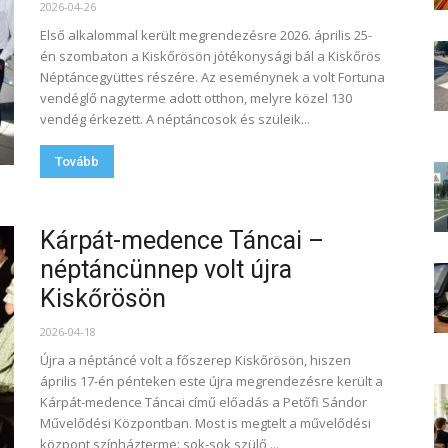
2026-04-26
Első alkalommal került megrendezésre 2026. április 25-
én szombaton a Kiskőrösön jótékonysági bál a Kiskőrös
Néptáncegyüttes részére. Az eseménynek a volt Fortuna
vendéglő nagyterme adott otthon, melyre közel 130
vendég érkezett. A néptáncosok és szüleik...
Tovább
Kárpát-medence Táncai –
néptáncünnep volt újra
Kiskőrösön
2026-04-18
Újra a néptáncé volt a főszerep Kiskőrösön, hiszen
április 17-én pénteken este újra megrendezésre került a
Kárpát-medence Táncai című előadás a Petőfi Sándor
Művelődési Központban. Most is megtelt a művelődési
központ színházterme: sok-sok szülő,...