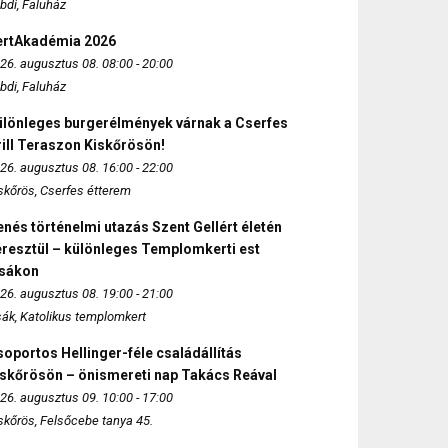
bdi, Faluház
ertAkadémia 2026
26. augusztus 08. 08:00 - 20:00
bdi, Faluház
ülönleges burgerélmények várnak a Cserfes
ill Teraszon Kiskőrösön!
26. augusztus 08. 16:00 - 22:00
skőrös, Cserfes étterem
nés történelmi utazás Szent Gellért életén
eresztül – különleges Templomkerti est
zsákon
26. augusztus 08. 19:00 - 21:00
sák, Katolikus templomkert
oportos Hellinger-féle családállítás
iskőrösön – önismereti nap Takács Reával
26. augusztus 09. 10:00 - 17:00
skőrös, Felsőcebe tanya 45.