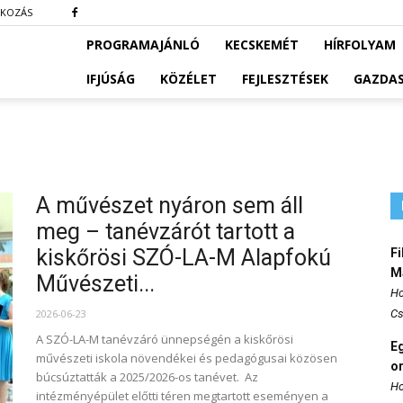
TKOZÁS
PROGRAMAJÁNLÓ
KECSKEMÉT
HÍRFOLYAM
IFJÚSÁG
KÖZÉLET
FEJLESZTÉSEK
GAZDA
A művészet nyáron sem áll
meg – tanévzárót tartott a
kiskőrösi SZÓ-LA-M Alapfokú
Fi
M
Művészeti...
Ho
2026-06-23
Cs
A SZÓ-LA-M tanévzáró ünnepségén a kiskőrösi
E
művészeti iskola növendékei és pedagógusai közösen
o
búcsúztatták a 2025/2026-os tanévet. Az
Ho
intézményépület előtti téren megtartott eseményen a