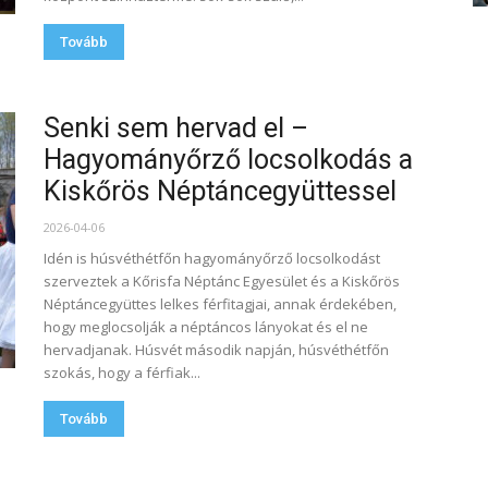
Tovább
Senki sem hervad el –
Hagyományőrző locsolkodás a
Kiskőrös Néptáncegyüttessel
2026-04-06
Idén is húsvéthétfőn hagyományőrző locsolkodást
szerveztek a Kőrisfa Néptánc Egyesület és a Kiskőrös
Néptáncegyüttes lelkes férfitagjai, annak érdekében,
hogy meglocsolják a néptáncos lányokat és el ne
hervadjanak. Húsvét második napján, húsvéthétfőn
szokás, hogy a férfiak...
Tovább