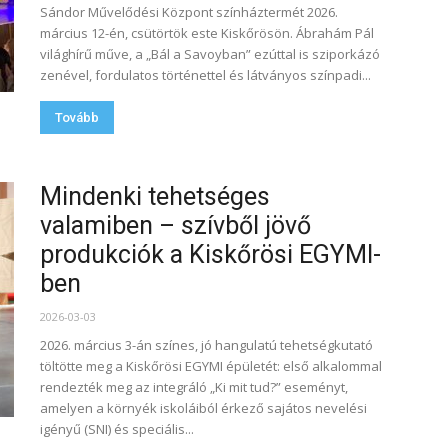
Sándor Művelődési Központ színháztermét 2026.
március 12-én, csütörtök este Kiskőrösön. Ábrahám Pál
világhírű műve, a „Bál a Savoyban” ezúttal is sziporkázó
zenével, fordulatos történettel és látványos színpadi...
Tovább
Mindenki tehetséges
valamiben – szívből jövő
produkciók a Kiskőrösi EGYMI-
ben
2026-03-03
2026. március 3-án színes, jó hangulatú tehetségkutató
töltötte meg a Kiskőrösi EGYMI épületét: első alkalommal
rendezték meg az integráló „Ki mit tud?” eseményt,
amelyen a környék iskoláiból érkező sajátos nevelési
igényű (SNI) és speciális...