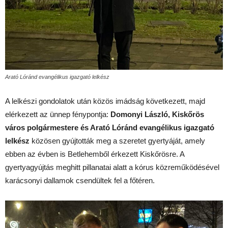
Arató Lóránd evangélikus igazgató lelkész
A lelkészi gondolatok után közös imádság következett, majd
elérkezett az ünnep fénypontja:
Domonyi László, Kiskőrös
város polgármestere és Arató Lóránd evangélikus igazgató
lelkész
közösen gyújtották meg a szeretet gyertyáját, amely
ebben az évben is Betlehemből érkezett Kiskőrösre. A
gyertyagyújtás meghitt pillanatai alatt a kórus közreműködésével
karácsonyi dallamok csendültek fel a főtéren.