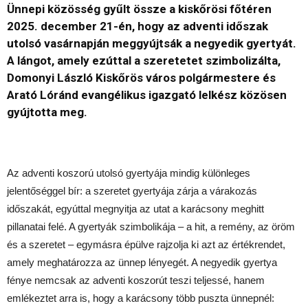
Ünnepi közösség gyűlt össze a kiskőrösi főtéren
2025. december 21-én, hogy az adventi időszak
utolsó vasárnapján meggyújtsák a negyedik gyertyát.
A lángot, amely ezúttal a szeretetet szimbolizálta,
Domonyi László Kiskőrös város polgármestere és
Arató Lóránd evangélikus igazgató lelkész közösen
gyújtotta meg.
Az adventi koszorú utolsó gyertyája mindig különleges
jelentőséggel bír: a szeretet gyertyája zárja a várakozás
időszakát, egyúttal megnyitja az utat a karácsony meghitt
pillanatai felé. A gyertyák szimbolikája – a hit, a remény, az öröm
és a szeretet – egymásra épülve rajzolja ki azt az értékrendet,
amely meghatározza az ünnep lényegét. A negyedik gyertya
fénye nemcsak az adventi koszorút teszi teljessé, hanem
emlékeztet arra is, hogy a karácsony több puszta ünnepnél: