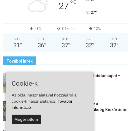
°
C
27
°
27
48%
3.6kmh
12%
VAS
HÉT
KED
SZE
CSÜ
31
°
36
°
37
°
32
°
32
°
További hírek
Megszűnt a kiskőrösi női kézilabdacsapat –
egy korszak ért véget
Cookie-k
2026-08-08
Az oldal használatával hozzájárul a
cookie-k használatához.
További
Aktuális állásajánlatok: ezekre a
információ
munkavállalókra van most szükség Kiskőrösön
és a...
Megértettem
2026-08-07