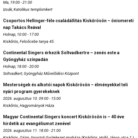
Ma, 19:00 - 21:00
Izsák, Katolikus templomkert
Csoportos Hellinger-féle családállítás Kiskőrösön – önismereti
nap Takács Reával
Holnap, 10:00 - 17:00
Kiskőrös, Felsőcebe tanya 45.
Continental Singers érkezik Soltvadkertre – zenés este a
Gyöngyház színpadán
Holnap, 18:00 - 20:00
Soltvadkert, Gyöngyház Művelődési Központ
Mesterségek és alkotói napok Kiskőrösön – élményekkel teli
nyári program gyerekeknek
2026. augusztus 10. 09:00 - 15:00
Kiskőrös, Hagyományok Háza
Magyar Continental Singers koncert Kiskőrösön is – 40 éve
hirdetik az evangéliumot zenével
2026. augusztus 11. 18:00 - 21:00
Kiskőrös, Oázis Apostoli Gyülekezet imaháza (Kiskőrös, Holló János utca 1.)