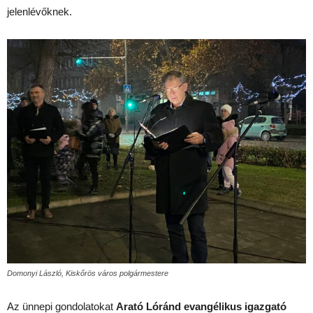
jelenlévőknek.
Domonyi László, Kiskőrös város polgármestere
Az ünnepi gondolatokat
Arató Lóránd evangélikus igazgató