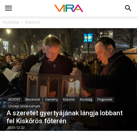
Kezdőlap
Kiskőrös
ADVENT
Beszámoló
Esemény
Kiskőrös
Közösség
Programok
Ünnepi rendezvények
A szeretet gyertyájának lángja lobbant
fel Kiskőrös főterén
2025-12-22