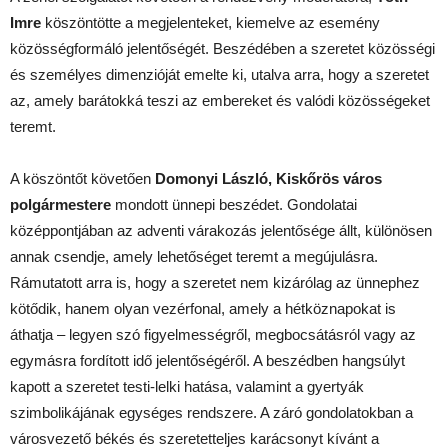
Imre
köszöntötte a megjelenteket, kiemelve az esemény
közösségformáló jelentőségét. Beszédében a szeretet közösségi
és személyes dimenzióját emelte ki, utalva arra, hogy a szeretet
az, amely barátokká teszi az embereket és valódi közösségeket
teremt.
A köszöntőt követően
Domonyi László, Kiskőrös város
polgármestere
mondott ünnepi beszédet. Gondolatai
középpontjában az adventi várakozás jelentősége állt, különösen
annak csendje, amely lehetőséget teremt a megújulásra.
Rámutatott arra is, hogy a szeretet nem kizárólag az ünnephez
kötődik, hanem olyan vezérfonal, amely a hétköznapokat is
áthatja – legyen szó figyelmességről, megbocsátásról vagy az
egymásra fordított idő jelentőségéről. A beszédben hangsúlyt
kapott a szeretet testi-lelki hatása, valamint a gyertyák
szimbolikájának egységes rendszere. A záró gondolatokban a
városvezető békés és szeretetteljes karácsonyt kívánt a