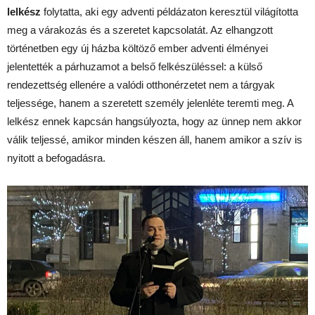
lelkész
folytatta, aki egy adventi példázaton keresztül világította
meg a várakozás és a szeretet kapcsolatát. Az elhangzott
történetben egy új házba költöző ember adventi élményei
jelentették a párhuzamot a belső felkészüléssel: a külső
rendezettség ellenére a valódi otthonérzetet nem a tárgyak
teljessége, hanem a szeretett személy jelenléte teremti meg. A
lelkész ennek kapcsán hangsúlyozta, hogy az ünnep nem akkor
válik teljessé, amikor minden készen áll, hanem amikor a szív is
nyitott a befogadásra.