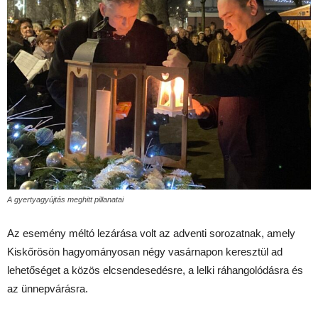
A gyertyagyújtás meghitt pillanatai
Az esemény méltó lezárása volt az adventi sorozatnak, amely
Kiskőrösön hagyományosan négy vasárnapon keresztül ad
lehetőséget a közös elcsendesedésre, a lelki ráhangolódásra és
az ünnepvárásra.