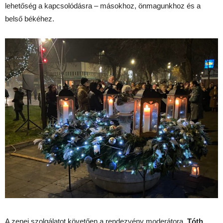
lehetőség a kapcsolódásra – másokhoz, önmagunkhoz és a
belső békéhez.
A zenei szolgálatot követően a rendezvény moderátora,
Tóth