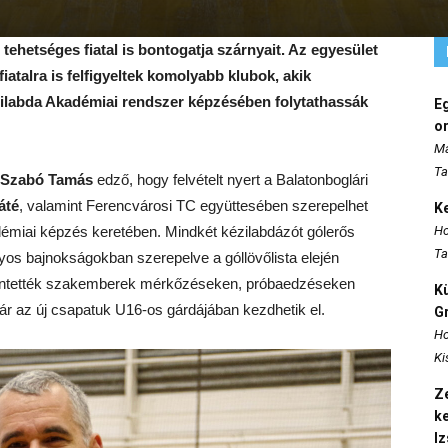
ehetséges fiatal is bontogatja szárnyait. Az egyesület
iatalra is felfigyeltek komolyabb klubok, akik
zilabda Akadémiai rendszer képzésében folytathassák
E
o
Ma
Ta
Szabó Tamás
edző, hogy felvételt nyert a Balatonboglári
áté
, valamint Ferencvárosi TC együttesében szerepelhet
K
émiai képzés keretében. Mindkét kézilabdázót gólerős
Ho
Ta
lyos bajnokságokban szerepelve a góllövőlista elején
ekintették szakemberek mérkőzéseken, próbaedzéseken
K
ár az új csapatuk U16-os gárdájában kezdhetik el.
Gr
Ho
Ki
Ze
k
I