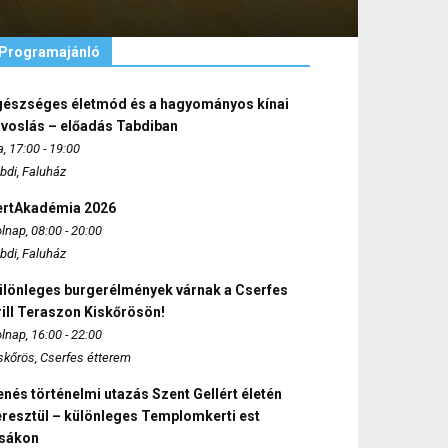
Programajánló
gészséges életmód és a hagyományos kínai
rvoslás – előadás Tabdiban
, 17:00 - 19:00
bdi, Faluház
ertAkadémia 2026
lnap, 08:00 - 20:00
bdi, Faluház
ülönleges burgerélmények várnak a Cserfes
ill Teraszon Kiskőrösön!
lnap, 16:00 - 22:00
skőrös, Cserfes étterem
nés történelmi utazás Szent Gellért életén
eresztül – különleges Templomkerti est
zsákon