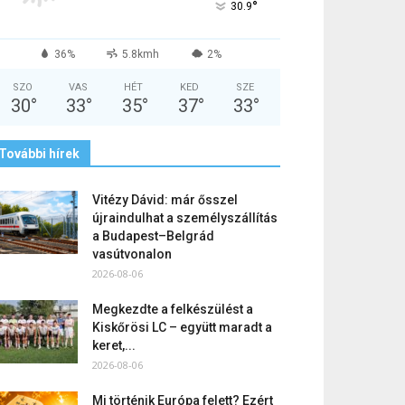
°
30.9
36%
5.8kmh
2%
SZO
VAS
HÉT
KED
SZE
30
°
33
°
35
°
37
°
33
°
További hírek
Vitézy Dávid: már ősszel
újraindulhat a személyszállítás
a Budapest–Belgrád
vasútvonalon
2026-08-06
Megkezdte a felkészülést a
Kiskőrösi LC – együtt maradt a
keret,...
2026-08-06
Mi történik Európa felett? Ezért