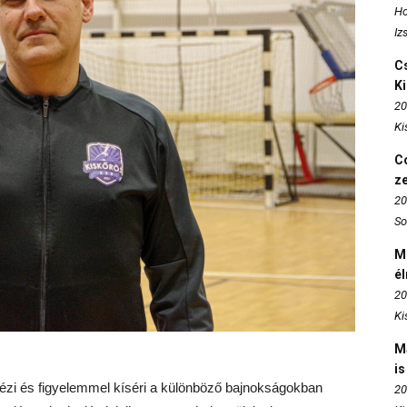
Ho
Iz
Cs
K
20
Ki
Co
z
20
So
M
é
20
Ki
M
is
zi és figyelemmel kíséri a különböző bajnokságokban
20