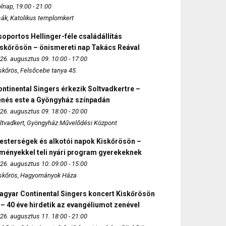
lnap, 19:00 - 21:00
sák, Katolikus templomkert
oportos Hellinger-féle családállítás
iskőrösön – önismereti nap Takács Reával
26. augusztus 09. 10:00 - 17:00
skőrös, Felsőcebe tanya 45.
ntinental Singers érkezik Soltvadkertre –
enés este a Gyöngyház színpadán
26. augusztus 09. 18:00 - 20:00
ltvadkert, Gyöngyház Művelődési Központ
esterségek és alkotói napok Kiskőrösön –
lményekkel teli nyári program gyerekeknek
26. augusztus 10. 09:00 - 15:00
skőrös, Hagyományok Háza
agyar Continental Singers koncert Kiskőrösön
 – 40 éve hirdetik az evangéliumot zenével
26. augusztus 11. 18:00 - 21:00