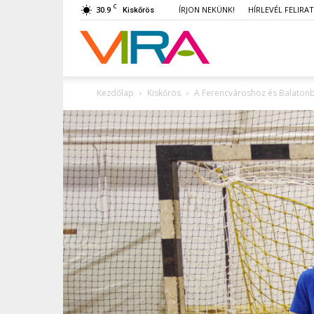
C
30.9
ÍRJON NEKÜNK!
HÍRLEVÉL FELIRA
Kiskőrös
VIRA
Kezdőlap
Kiskőrös
A Ferencvároshoz és Balatonbo