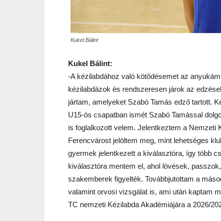
Kukel Bálint
Kukel Bálint:
-A kézilabdához való kötődésemet az anyukám
kézilabdázok és rendszeresen járok az edzésekr
jártam, amelyeket Szabó Tamás edző tartott. K
U15-ös csapatban ismét Szabó Tamással dolgozo
is foglalkozott velem. Jelentkeztem a Nemzeti 
Ferencvárost jelöltem meg, mint lehetséges klu
gyermek jelentkezett a kiválasztóra, így több c
kiválasztóra mentem el, ahol lövések, passzok,
szakemberek figyelték. Továbbjutottam a másodi
valamint orvosi vizsgálat is, ami után kaptam m
TC nemzeti Kézilabda Akadémiájára a 2026/20