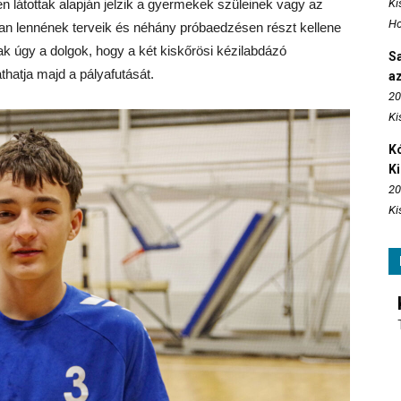
 látottak alapján jelzik a gyermekek szüleinek vagy az
Ki
Ho
tban lennének terveik és néhány próbaedzésen részt kellene
k úgy a dolgok, hogy a két kiskőrösi kézilabdázó
S
thatja majd a pályafutását.
az
20
Ki
Kó
K
20
Ki