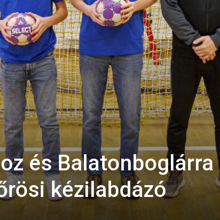
oz és Balatonboglárra
kőrösi kézilabdázó