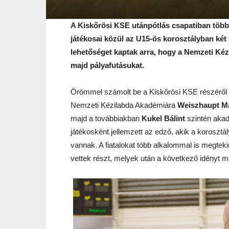
A Kiskőrösi KSE utánpótlás csapatiban több t
játékosai közül az U15-ös korosztályban két f
lehetőséget kaptak arra, hogy a Nemzeti Ké
majd pályafutásukat.
Örömmel számolt be a Kiskőrösi KSE részéről
Nemzeti Kézilabda Akadémiára
Weiszhaupt M
majd a továbbiakban
Kukel Bálint
szintén akad
játékosként jellemzett az edző, akik a korosztá
vannak. A fiatalokat több alkalommal is megt
vettek részt, melyek után a következő idényt m