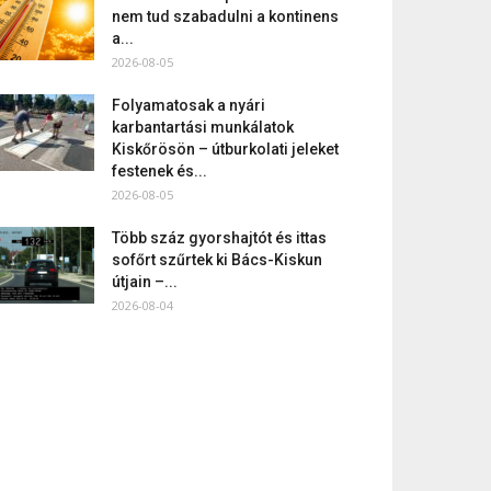
nem tud szabadulni a kontinens
a...
2026-08-05
Folyamatosak a nyári
karbantartási munkálatok
Kiskőrösön – útburkolati jeleket
festenek és...
2026-08-05
Több száz gyorshajtót és ittas
sofőrt szűrtek ki Bács-Kiskun
útjain –...
2026-08-04