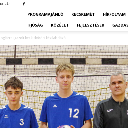
TKOZÁS
PROGRAMAJÁNLÓ
KECSKEMÉT
HÍRFOLYAM
IFJÚSÁG
KÖZÉLET
FEJLESZTÉSEK
GAZDA
glárra igazolt két kiskőrösi kézilabdázó