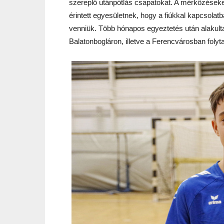
szereplő utánpótlás csapatokat. A mérkőzéseken
érintett egyesületnek, hogy a fiúkkal kapcsola
venniük. Több hónapos egyeztetés után alakulta
Balatonbogláron, illetve a Ferencvárosban folyta