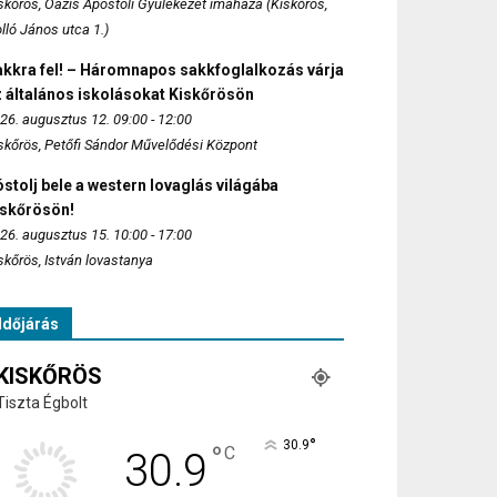
skőrös, Oázis Apostoli Gyülekezet imaháza (Kiskőrös,
lló János utca 1.)
akkra fel! – Háromnapos sakkfoglalkozás várja
 általános iskolásokat Kiskőrösön
26. augusztus 12. 09:00 - 12:00
skőrös, Petőfi Sándor Művelődési Központ
stolj bele a western lovaglás világába
iskőrösön!
26. augusztus 15. 10:00 - 17:00
skőrös, István lovastanya
Időjárás
KISKŐRÖS
Tiszta Égbolt
°
30.9
°
C
30.9