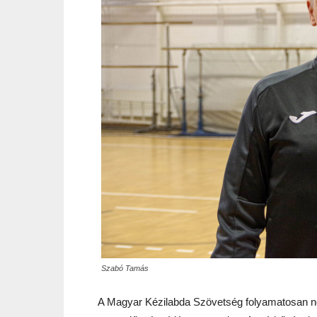
Szabó Tamás
A Magyar Kézilabda Szövetség folyamatosan né