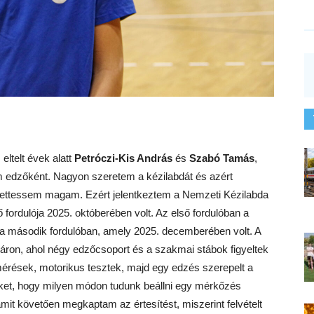
ltelt évek alatt
Petróczi-Kis András
és
Szabó Tamás
,
em edzőként. Nagyon szeretem a kézilabdát és azért
ettessem magam. Ezért jelentkeztem a Nemzeti Kézilabda
fordulója 2025. októberében volt. Az első fordulóban a
a második fordulóban, amely 2025. decemberében volt. A
áron, ahol négy edzőcsoport és a szakmai stábok figyeltek
érések, motorikus tesztek, majd egy edzés szerepelt a
et, hogy milyen módon tudunk beállni egy mérkőzés
amit követően megkaptam az értesítést, miszerint felvételt