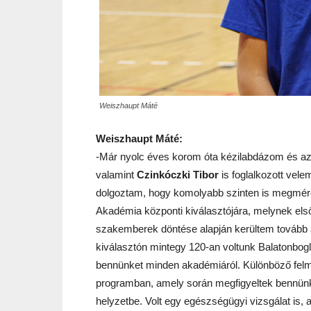
Weiszhaupt Máté
Weiszhaupt Máté:
-Már nyolc éves korom óta kézilabdázom és az e
valamint
Czinkóczki Tibor
is foglalkozott vel
dolgoztam, hogy komolyabb szinten is megmér
Akadémia központi kiválasztójára, melynek első 
szakemberek döntése alapján kerültem tovább 
kiválasztón mintegy 120-an voltunk Balatonbogl
bennünket minden akadémiáról. Különböző felm
programban, amely során megfigyeltek bennünk
helyzetbe. Volt egy egészségügyi vizsgálat is, 