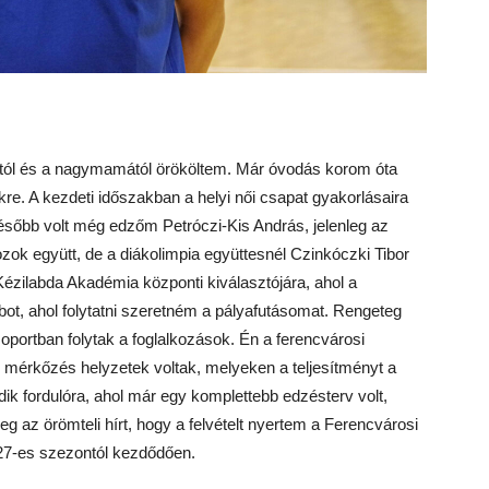
tól és a nagymamától örököltem. Már óvodás korom óta
e. A kezdeti időszakban a helyi női csapat gyakorlásaira
ésőbb volt még edzőm Petróczi-Kis András, jelenleg az
k együtt, de a diákolimpia együttesnél Czinkóczki Tibor
Kézilabda Akadémia központi kiválasztójára, ahol a
bot, ahol folytatni szeretném a pályafutásomat. Rengeteg
soportban folytak a foglalkozások. Én a ferencvárosi
 mérkőzés helyzetek voltak, melyeken a teljesítményt a
k fordulóra, ahol már egy komplettebb edzésterv volt,
eg az örömteli hírt, hogy a felvételt nyertem a Ferencvárosi
27-es szezontól kezdődően.