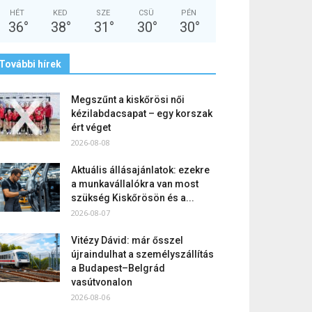
HÉT
KED
SZE
CSÜ
PÉN
36
°
38
°
31
°
30
°
30
°
További hírek
Megszűnt a kiskőrösi női
kézilabdacsapat – egy korszak
ért véget
2026-08-08
Aktuális állásajánlatok: ezekre
a munkavállalókra van most
szükség Kiskőrösön és a...
2026-08-07
Vitézy Dávid: már ősszel
újraindulhat a személyszállítás
a Budapest–Belgrád
vasútvonalon
2026-08-06