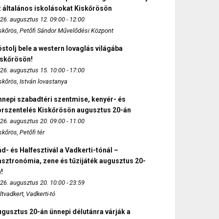
 általános iskolásokat Kiskőrösön
26. augusztus 12. 09:00 - 12:00
skőrös, Petőfi Sándor Művelődési Központ
stolj bele a western lovaglás világába
iskőrösön!
26. augusztus 15. 10:00 - 17:00
skőrös, István lovastanya
nepi szabadtéri szentmise, kenyér- és
orszentelés Kiskőrösön augusztus 20-án
26. augusztus 20. 09:00 - 11:00
skőrös, Petőfi tér
d- és Halfesztivál a Vadkerti-tónál –
sztronómia, zene és tűzijáték augusztus 20-
!
26. augusztus 20. 10:00 - 23:59
ltvadkert, Vadkerti-tó
gusztus 20-án ünnepi délutánra várják a