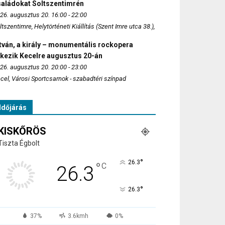
saládokat Soltszentimrén
26. augusztus 20. 16:00 - 22:00
ltszentimre, Helytörténeti Kiállítás (Szent Imre utca 38.),
tván, a király – monumentális rockopera
rkezik Kecelre augusztus 20-án
26. augusztus 20. 20:00 - 23:00
cel, Városi Sportcsarnok - szabadtéri színpad
Időjárás
KISKŐRÖS
Tiszta Égbolt
°
26.3
°
C
26.3
°
26.3
37%
3.6kmh
0%