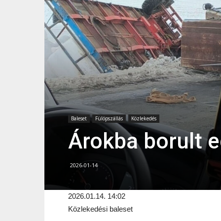
Baleset
Fülöpszállás
Közlekedés
Árokba borult e
2026-01-14
2026.01.14. 14:02
Közlekedési baleset