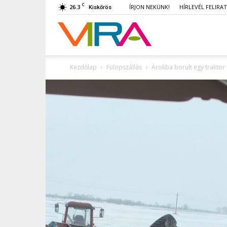
C
26.3
ÍRJON NEKÜNK!
HÍRLEVÉL FELIRA
Kiskőrös
VIRA
Kezdőlap
Fülöpszállás
Árokba borult egy traktor