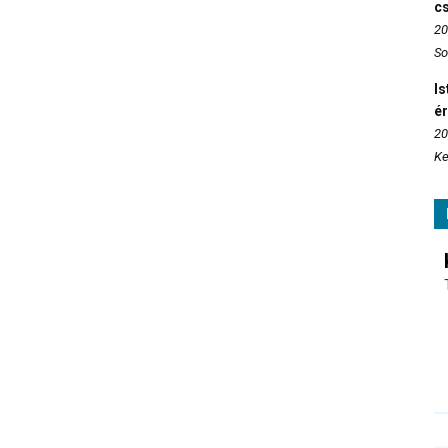
c
20
So
Is
é
20
Ke