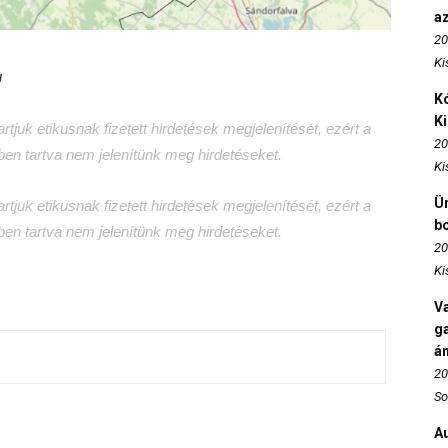
az
20
Ki
u
Kó
K
tjuk etikusnak fizetett hirdetések megjelenítését, ezért a
20
tben tartva nem jelenítünk meg hirdetéseket.
Ki
Ün
tjuk etikusnak fizetett hirdetések megjelenítését, ezért a
b
tben tartva nem jelenítünk meg hirdetéseket.
20
Ki
Va
ga
án
20
So
Au