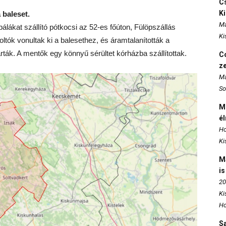
Cs
K
 baleset.
Ma
 bálákat szállító pótkocsi az 52-es főúton, Fülöpszállás
Ki
tók vonultak ki a balesethez, és áramtalanították a
árták. A mentők egy könnyű sérültet kórházba szállítottak.
Co
z
Ma
So
M
é
Ho
Ki
M
is
20
Ki
Ho
S