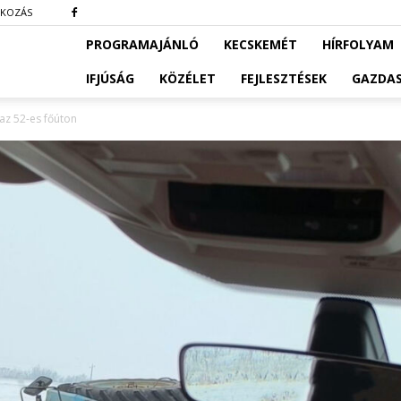
TKOZÁS
PROGRAMAJÁNLÓ
KECSKEMÉT
HÍRFOLYAM
IFJÚSÁG
KÖZÉLET
FEJLESZTÉSEK
GAZDA
 az 52-es főúton