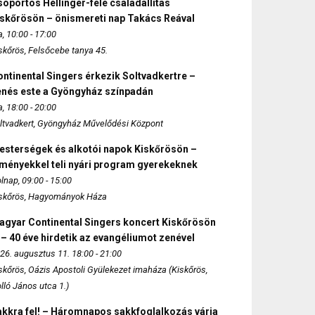
oportos Hellinger-féle családállítás
iskőrösön – önismereti nap Takács Reával
, 10:00 - 17:00
skőrös, Felsőcebe tanya 45.
ntinental Singers érkezik Soltvadkertre –
enés este a Gyöngyház színpadán
, 18:00 - 20:00
ltvadkert, Gyöngyház Művelődési Központ
esterségek és alkotói napok Kiskőrösön –
lményekkel teli nyári program gyerekeknek
lnap, 09:00 - 15:00
skőrös, Hagyományok Háza
agyar Continental Singers koncert Kiskőrösön
 – 40 éve hirdetik az evangéliumot zenével
26. augusztus 11. 18:00 - 21:00
skőrös, Oázis Apostoli Gyülekezet imaháza (Kiskőrös,
lló János utca 1.)
akkra fel! – Háromnapos sakkfoglalkozás várja