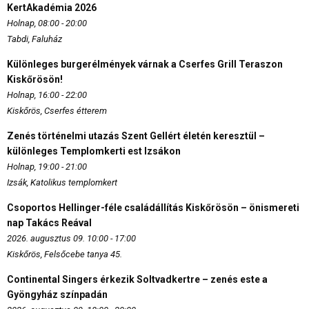
KertAkadémia 2026
Holnap, 08:00 - 20:00
Tabdi, Faluház
Különleges burgerélmények várnak a Cserfes Grill Teraszon
Kiskőrösön!
Holnap, 16:00 - 22:00
Kiskőrös, Cserfes étterem
Zenés történelmi utazás Szent Gellért életén keresztül –
különleges Templomkerti est Izsákon
Holnap, 19:00 - 21:00
Izsák, Katolikus templomkert
Csoportos Hellinger-féle családállítás Kiskőrösön – önismereti
nap Takács Reával
2026. augusztus 09. 10:00 - 17:00
Kiskőrös, Felsőcebe tanya 45.
Continental Singers érkezik Soltvadkertre – zenés este a
Gyöngyház színpadán