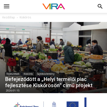
Kezdőlap
Kiskőrös
Fejlesztések
Kiskőrös
Sajtóközlemény
Befejeződött a „Helyi termelői piac
fejlesztése Kiskőrösön” című projekt
2026-01-15