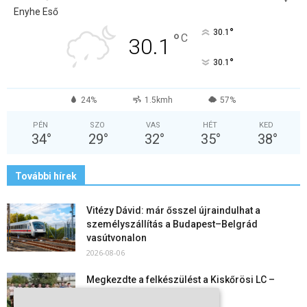
Enyhe Eső
°
30.1
°
C
30.1
°
30.1
24%
1.5kmh
57%
PÉN
SZO
VAS
HÉT
KED
34
°
29
°
32
°
35
°
38
°
További hírek
Vitézy Dávid: már ősszel újraindulhat a
személyszállítás a Budapest–Belgrád
vasútvonalon
2026-08-06
Megkezdte a felkészülést a Kiskőrösi LC –
együtt maradt a keret,...