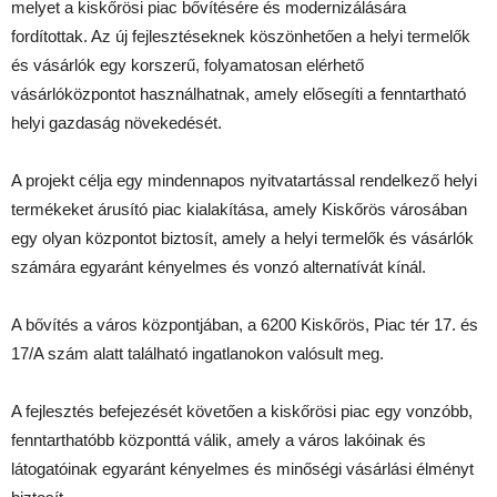
melyet a kiskőrösi piac bővítésére és modernizálására
fordítottak. Az új fejlesztéseknek köszönhetően a helyi termelők
és vásárlók egy korszerű, folyamatosan elérhető
vásárlóközpontot használhatnak, amely elősegíti a fenntartható
helyi gazdaság növekedését.
A projekt célja egy mindennapos nyitvatartással rendelkező helyi
termékeket árusító piac kialakítása, amely Kiskőrös városában
egy olyan központot biztosít, amely a helyi termelők és vásárlók
számára egyaránt kényelmes és vonzó alternatívát kínál.
A bővítés a város központjában, a 6200 Kiskőrös, Piac tér 17. és
17/A szám alatt található ingatlanokon valósult meg.
A fejlesztés befejezését követően a kiskőrösi piac egy vonzóbb,
fenntarthatóbb központtá válik, amely a város lakóinak és
látogatóinak egyaránt kényelmes és minőségi vásárlási élményt