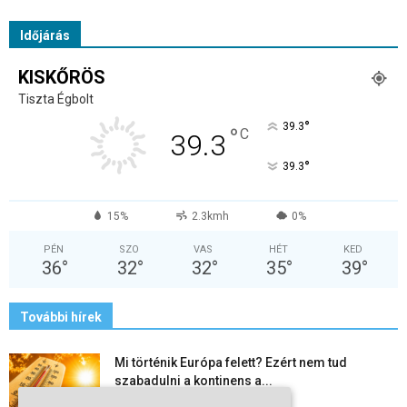
Időjárás
KISKŐRÖS
Tiszta Égbolt
°
39.3
°
C
39.3
°
39.3
15%
2.3kmh
0%
PÉN
SZO
VAS
HÉT
KED
36
°
32
°
32
°
35
°
39
°
További hírek
Mi történik Európa felett? Ezért nem tud
szabadulni a kontinens a...
2026-08-05