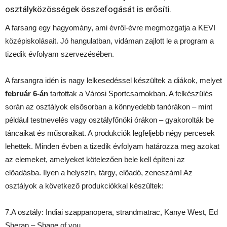
osztályközösségek összefogását is erősíti.
A farsang egy hagyomány, ami évről-évre megmozgatja a KEVI
középiskolásait. Jó hangulatban, vidáman zajlott le a program a
tizedik évfolyam szervezésében.
A farsangra idén is nagy lelkesedéssel készültek a diákok, melyet
február 6-án
tartottak a Városi Sportcsarnokban. A felkészülés
során az osztályok elsősorban a könnyedebb tanórákon – mint
például testnevelés vagy osztályfőnöki órákon – gyakorolták be
táncaikat és műsoraikat. A produkciók legfeljebb négy percesek
lehettek. Minden évben a tizedik évfolyam határozza meg azokat
az elemeket, amelyeket kötelezően bele kell építeni az
előadásba. Ilyen a helyszín, tárgy, előadó, zeneszám! Az
osztályok a következő produkciókkal készültek:
7.A osztály: Indiai szappanopera, strandmatrac, Kanye West, Ed
Sheran – Shape of you