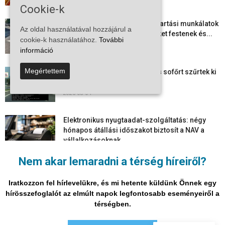
Cookie-k
Folyamatosak a nyári karbantartási munkálatok
Az oldal használatával hozzájárul a
Kiskőrösön – útburkolati jeleket festenek és...
cookie-k használatához.
További
2026-08-05
információ
Megértettem
Több száz gyorshajtót és ittas sofőrt szűrtek ki
Bács-Kiskun útjain –...
2026-08-04
Elektronikus nyugtaadat-szolgáltatás: négy
hónapos átállási időszakot biztosít a NAV a
vállalkozásoknak
2026-08-04
Nem akar lemaradni a térség híreiről?
Megjelent a 2026/2027-es tanév rendje – itt
vannak a legfontosabb dátumok
Iratkozzon fel hírlevelükre, és mi hetente küldünk Önnek egy
2026-08-03
hírösszefoglalót az elmúlt napok legfontosabb eseményeiről a
térségben.