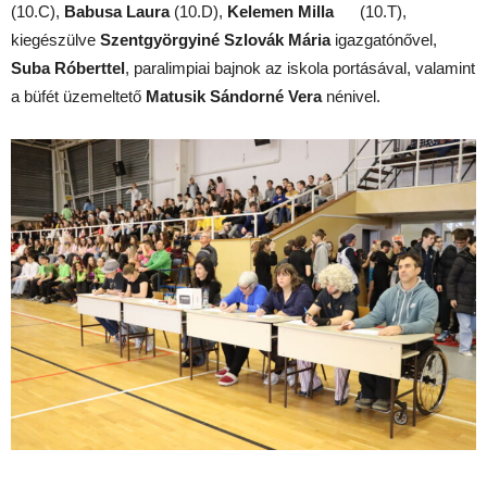
(10.C),
Babusa Laura
(10.D),
Kelemen Milla
(10.T),
kiegészülve
Szentgyörgyiné Szlovák Mária
igazgatónővel,
Suba Róberttel
, paralimpiai bajnok az iskola portásával, valamint
a büfét üzemeltető
Matusik Sándorné Vera
nénivel.