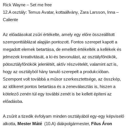
Rick Wayne – Set me free
12.A osztály: Temus Avatar, kottaállvány, Zara Larsson, Inna –
Caliente
Az előadásokat zsűri értékelte, amely egy előre összeállított
szemponttáblázat alapján pontozott. Fontos szerepet kapott a
megadott elemek betartása, de emellett értékelték a kellékek és
jelmezek kreativitását, a ki-és bevonulást, az osztályfőnökök,
pótosztályfőnökök jelenlétét, aktív részvételét, valamint azt is,
hogy az osztályból hány tanuló szerepelt a produkcióban.
Szempont volt továbbá a műsor szerkesztettsége, az összkép,
az időkeret pontos betartása és a zeneválasztás is, hiszen a
kötelező zenén túl egy további zenét is be kellett építeni az
előadásba.
A zsűrit a tizedik évfolyam minden osztályából egy-egy képviselő
alkotta,
Mester Máté
(10.A) diákpolgármester,
Filus Áron