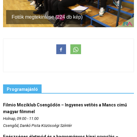
Fotók megtekintése (224 db kép)
Programajánló
Filmio Moziklub Csengődön – Ingyenes vetítés a Mancs című
magyar filmmel
Holnap, 09:00 - 11:00
Csengőd, Dankó Pista Közösségi Színtér
Egészséges életmód és a hagyományos kínai orvoslás –