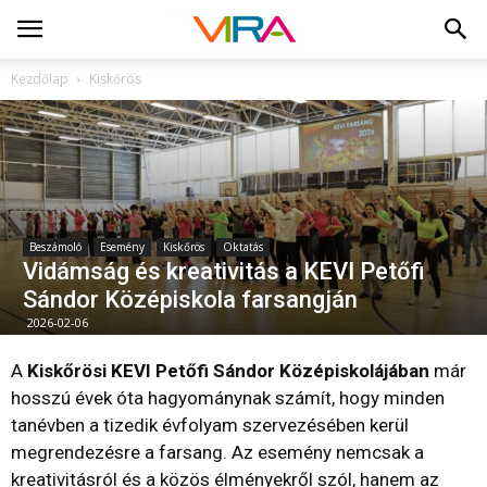
Kezdőlap
Kiskőrös
Beszámoló
Esemény
Kiskőrös
Oktatás
Vidámság és kreativitás a KEVI Petőfi
Sándor Középiskola farsangján
2026-02-06
A
Kiskőrösi KEVI Petőfi Sándor Középiskolájában
már
hosszú évek óta hagyománynak számít, hogy minden
tanévben a tizedik évfolyam szervezésében kerül
megrendezésre a farsang. Az esemény nemcsak a
kreativitásról és a közös élményekről szól, hanem az