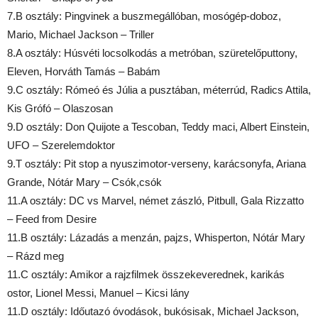
7.B osztály: Pingvinek a buszmegállóban, mosógép-doboz,
Mario, Michael Jackson – Triller
8.A osztály: Húsvéti locsolkodás a metróban, szüretelőputtony,
Eleven, Horváth Tamás – Babám
9.C osztály: Rómeó és Júlia a pusztában, méterrúd, Radics Attila,
Kis Grófó – Olaszosan
9.D osztály: Don Quijote a Tescoban, Teddy maci, Albert Einstein,
UFO – Szerelemdoktor
9.T osztály: Pit stop a nyuszimotor-verseny, karácsonyfa, Ariana
Grande, Nótár Mary – Csók,csók
11.A osztály: DC vs Marvel, német zászló, Pitbull, Gala Rizzatto
– Feed from Desire
11.B osztály: Lázadás a menzán, pajzs, Whisperton, Nótár Mary
– Rázd meg
11.C osztály: Amikor a rajzfilmek összekeverednek, karikás
ostor, Lionel Messi, Manuel – Kicsi lány
11.D osztály: Időutazó óvodások, bukósisak, Michael Jackson,