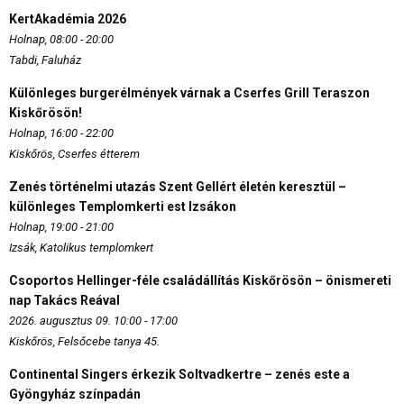
KertAkadémia 2026
Holnap, 08:00 - 20:00
Tabdi, Faluház
Különleges burgerélmények várnak a Cserfes Grill Teraszon
Kiskőrösön!
Holnap, 16:00 - 22:00
Kiskőrös, Cserfes étterem
Zenés történelmi utazás Szent Gellért életén keresztül –
különleges Templomkerti est Izsákon
Holnap, 19:00 - 21:00
Izsák, Katolikus templomkert
Csoportos Hellinger-féle családállítás Kiskőrösön – önismereti
nap Takács Reával
2026. augusztus 09. 10:00 - 17:00
Kiskőrös, Felsőcebe tanya 45.
Continental Singers érkezik Soltvadkertre – zenés este a
Gyöngyház színpadán