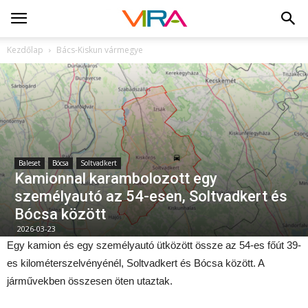
Kezdőlap
Bács-Kiskun vármegye
Baleset
Bócsa
Soltvadkert
Kamionnal karambolozott egy
személyautó az 54-esen, Soltvadkert és
Bócsa között
2026-03-23
Egy kamion és egy személyautó ütközött össze az 54-es főút 39-
es kilométerszelvényénél, Soltvadkert és Bócsa között. A
járművekben összesen öten utaztak.