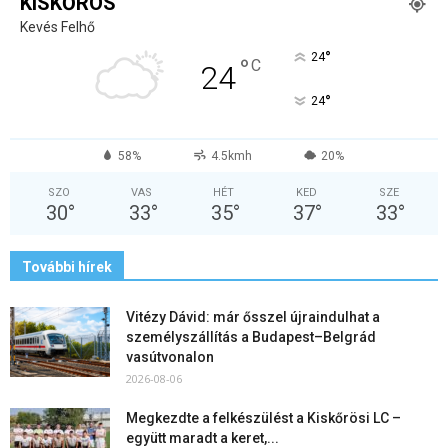
KISKŐRÖS
Kevés Felhő
°
24
°
C
24
°
24
58%
4.5kmh
20%
SZO
VAS
HÉT
KED
SZE
30
°
33
°
35
°
37
°
33
°
További hírek
Vitézy Dávid: már ősszel újraindulhat a
személyszállítás a Budapest–Belgrád
vasútvonalon
2026-08-06
Megkezdte a felkészülést a Kiskőrösi LC –
együtt maradt a keret,...