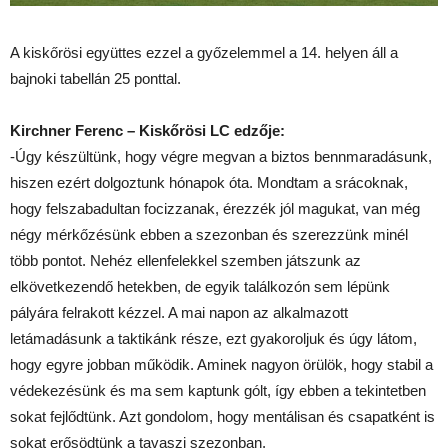
A kiskőrösi együttes ezzel a győzelemmel a 14. helyen áll a
bajnoki tabellán 25 ponttal.
Kirchner Ferenc – Kiskőrösi LC edzője:
-Úgy készültünk, hogy végre megvan a biztos bennmaradásunk,
hiszen ezért dolgoztunk hónapok óta. Mondtam a srácoknak,
hogy felszabadultan focizzanak, érezzék jól magukat, van még
négy mérkőzésünk ebben a szezonban és szerezzünk minél
több pontot. Nehéz ellenfelekkel szemben játszunk az
elkövetkezendő hetekben, de egyik találkozón sem lépünk
pályára felrakott kézzel. A mai napon az alkalmazott
letámadásunk a taktikánk része, ezt gyakoroljuk és úgy látom,
hogy egyre jobban működik. Aminek nagyon örülök, hogy stabil a
védekezésünk és ma sem kaptunk gólt, így ebben a tekintetben
sokat fejlődtünk. Azt gondolom, hogy mentálisan és csapatként is
sokat erősödtünk a tavaszi szezonban.