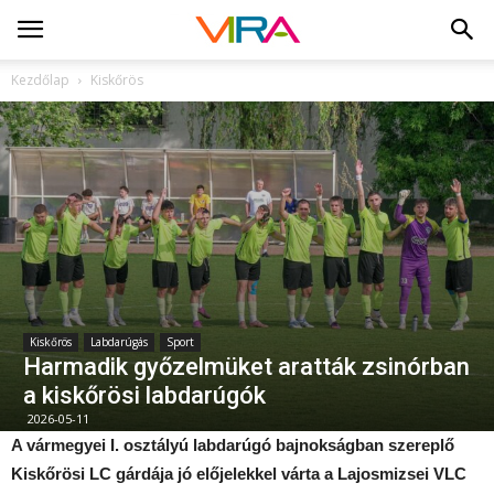
Kezdőlap
Kiskőrös
Kiskőrös
Labdarúgás
Sport
Harmadik győzelmüket aratták zsinórban
a kiskőrösi labdarúgók
2026-05-11
A vármegyei I. osztályú labdarúgó bajnokságban szereplő
Kiskőrösi LC gárdája jó előjelekkel várta a Lajosmizsei VLC