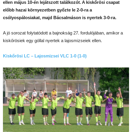
ellen május 10-én lejátszott találkozót. A kiskőrösi csapat
előbb hazai környezetben győzte le 2-0-ra a
csólyospálosiakat, majd Bácsalmáson is nyertek 3-0-ra.
A jó sorozat folytatódott a bajnokság 27. fordulójában, amikor a
kiskőrösiek egy góllal nyertek a lajosmizseiek ellen.
Kiskőrösi LC – Lajosmizsei VLC 1-0 (1-0)