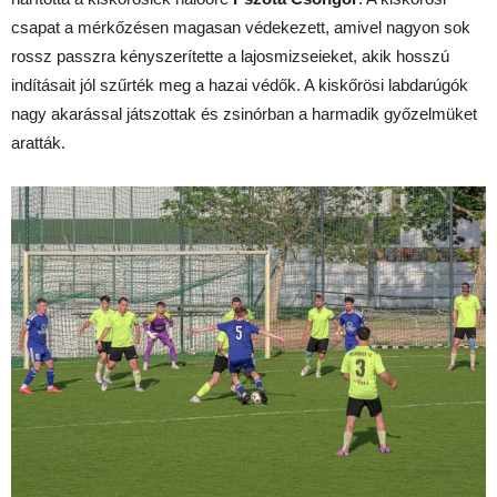
csapat a mérkőzésen magasan védekezett, amivel nagyon sok
rossz passzra kényszerítette a lajosmizseieket, akik hosszú
indításait jól szűrték meg a hazai védők. A kiskőrösi labdarúgók
nagy akarással játszottak és zsinórban a harmadik győzelmüket
aratták.