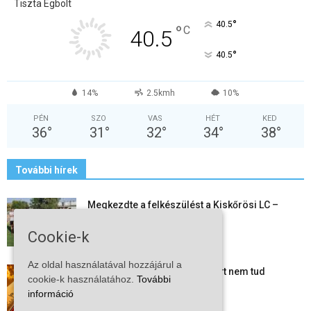
Tiszta Égbolt
°
40.5
°
C
40.5
°
40.5
14%
2.5kmh
10%
PÉN
SZO
VAS
HÉT
KED
36
°
31
°
32
°
34
°
38
°
További hírek
Megkezdte a felkészülést a Kiskőrösi LC –
együtt maradt a keret,...
2026-08-06
Cookie-k
Az oldal használatával hozzájárul a
Mi történik Európa felett? Ezért nem tud
cookie-k használatához.
További
szabadulni a kontinens a...
információ
2026-08-05