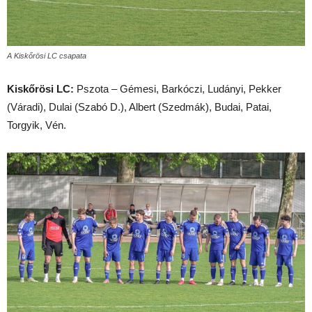
A Kiskőrösi LC csapata
Kiskőrösi LC:
Pszota – Gémesi, Barkóczi, Ludányi, Pekker
(Váradi), Dulai (Szabó D.), Albert (Szedmák), Budai, Patai,
Torgyik, Vén.