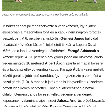
Albert Áron (neon színű mezben) szerezte a kiskőrösiek győztes találatát
Mindkét csapat jól megszervezte a védekezését, így a játék
elsősorban a mezőnyben folyt és a kapuk nem nagyon forogtak
veszélyben. A 6. percben a kiskőrösi
Gémesi János
bal oldali
beadását követően közelről fejelhetett tisztán a kapura
Dulai
Máté
, de a labda a vendégek hálóőrének,
Faragó Ádámnak
a
kezébe repült. A 23. percben egy gyors jobboldali kiskőrösi akció
végén mintegy 16 méterről
Albert Áron
szánta el magát lövésre
és a labda az elfekvő vendég kapus,
Faragó Ádám
kezei mellett,
között gurult a jobb alsó sarokba, így megszerezte a vezetést a
hazai gárda (1-0). A második játékrész is kiegyenlített küzdelmet
hozott igen kevés helyzettel. Ebben a játékrészben a hazai
oldalon Gémesi János lövését kellett védenie a vendégek
kapusának, valamint a lajosmizsei
Juhász András
próbálkozását
hárította a kiskőrösiek hálóőre
Pszota Csongor
. A kiskőrösi