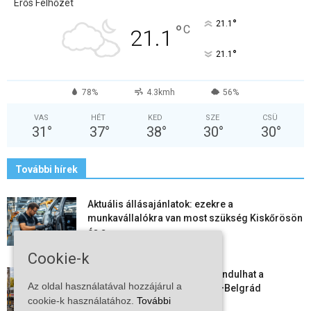
Erős Felhőzet
°
21.1
°
C
21.1
°
21.1
78%
4.3kmh
56%
VAS
HÉT
KED
SZE
CSÜ
31
°
37
°
38
°
30
°
30
°
További hírek
Aktuális állásajánlatok: ezekre a
munkavállalókra van most szükség Kiskőrösön
és a...
2026-08-07
Cookie-k
Vitézy Dávid: már ősszel újraindulhat a
Az oldal használatával hozzájárul a
személyszállítás a Budapest–Belgrád
cookie-k használatához.
További
vasútvonalon