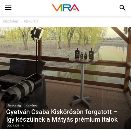
Kezdőlap
Kiskőrös
Gazdaság
Kiskőrös
Gyetván Csaba Kiskőrösön forgatott –
így készülnek a Mátyás prémium italok
2026-05-14