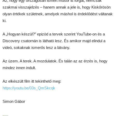
Az, hogy egy országosan ismert műsor itt forgat, nemcsak
szakmai visszajelzés – hanem annak a jele is, hogy Kiskőrösön
olyan értékek születnek, amelyek máshol is érdeklődést váltanak
ki.
A „Hogyan készül?” epizód a tervek szerint YouTube-on és a
Discovery csatornán is látható lesz. És amikor majd elindul a
videó, sokaknak ismerős lesz a látvány.
Az üzem. A terek. A mozdulatok. És talán az az érzés is, hogy
mindez innen indult.
Az elkészült film itt tekinthető meg:
https://youtu.be/03s_QmSkcqk
Simon Gábor