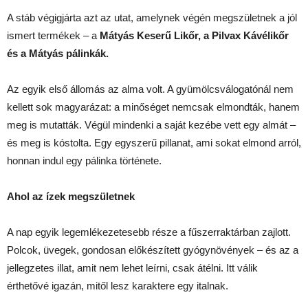
A stáb végigjárta azt az utat, amelynek végén megszületnek a jól
ismert termékek – a
Mátyás Keserű Likőr, a Pilvax Kávélikőr
és a Mátyás pálinkák.
Az egyik első állomás az alma volt. A gyümölcsválogatónál nem
kellett sok magyarázat: a minőséget nemcsak elmondták, hanem
meg is mutatták. Végül mindenki a saját kezébe vett egy almát –
és meg is kóstolta. Egy egyszerű pillanat, ami sokat elmond arról,
honnan indul egy pálinka története.
Ahol az ízek megszületnek
A nap egyik legemlékezetesebb része a fűszerraktárban zajlott.
Polcok, üvegek, gondosan előkészített gyógynövények – és az a
jellegzetes illat, amit nem lehet leírni, csak átélni. Itt válik
érthetővé igazán, mitől lesz karaktere egy italnak.