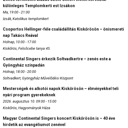
különleges Templomkerti est Izsákon
Ma, 19:00 - 21:00
Izsák, Katolikus templomkert
Csoportos Hellinger-féle családállítás Kiskőrösön – önismereti
nap Takács Reával
Holnap, 10:00 - 17:00
Kiskőrös, Felsőcebe tanya 45.
Continental Singers érkezik Soltvadkertre – zenés este a
Gyöngyház színpadán
Holnap, 18:00 - 20:00
Soltvadkert, Gyöngyház Művelődési Központ
Mesterségek és alkotói napok Kiskőrösön – élményekkel teli
nyári program gyerekeknek
2026. augusztus 10. 09:00 - 15:00
Kiskőrös, Hagyományok Háza
Magyar Continental Singers koncert Kiskőrösön is – 40 éve
hirdetik az evangéliumot zenével