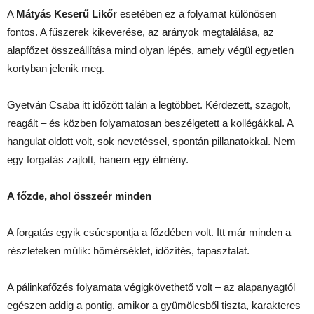
A
Mátyás Keserű Likőr
esetében ez a folyamat különösen
fontos. A fűszerek kikeverése, az arányok megtalálása, az
alapfőzet összeállítása mind olyan lépés, amely végül egyetlen
kortyban jelenik meg.
Gyetván Csaba itt időzött talán a legtöbbet. Kérdezett, szagolt,
reagált – és közben folyamatosan beszélgetett a kollégákkal. A
hangulat oldott volt, sok nevetéssel, spontán pillanatokkal. Nem
egy forgatás zajlott, hanem egy élmény.
A főzde, ahol összeér minden
A forgatás egyik csúcspontja a főzdében volt. Itt már minden a
részleteken múlik: hőmérséklet, időzítés, tapasztalat.
A pálinkafőzés folyamata végigkövethető volt – az alapanyagtól
egészen addig a pontig, amikor a gyümölcsből tiszta, karakteres