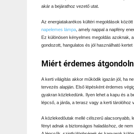
akár a bejárathoz vezető utat.
Az energiatakarékos kültéri megoldások közöt
napelemes lámpa
, amely nappal a napfény ener
Ez különösen kényelmes megoldás azoknak, ak
gondozott, hangulatos és jól használható kertet 
Miért érdemes átgondolni
A kerti világítás akkor működik igazán jól, ha
tervezés alapján. Első lépésként érdemes végig
gyakran közlekedünk. Ilyen lehet a kapu és a bej
lépcső, a járda, a terasz vagy a kerti tárolóhoz
A közlekedőutak mellé célszerű alacsonyabb, le
fényt adnak a biztonságos haladáshoz, de nem 
A lépcsők, szintkülönbségek és kanyarok külön