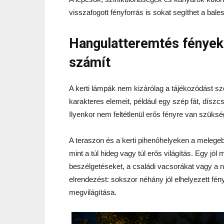
visszafogott fényforrás is sokat segíthet a ba
Hangulatteremtés fények
számít
A kerti lámpák nem kizárólag a tájékozódást szo
karakteres elemeit, például egy szép fát, díszcse
Ilyenkor nem feltétlenül erős fényre van szüksé
A teraszon és a kerti pihenőhelyeken a melege
mint a túl hideg vagy túl erős világítás. Egy jól
beszélgetéseket, a családi vacsorákat vagy a ny
elrendezést: sokszor néhány jól elhelyezett fén
megvilágítása.