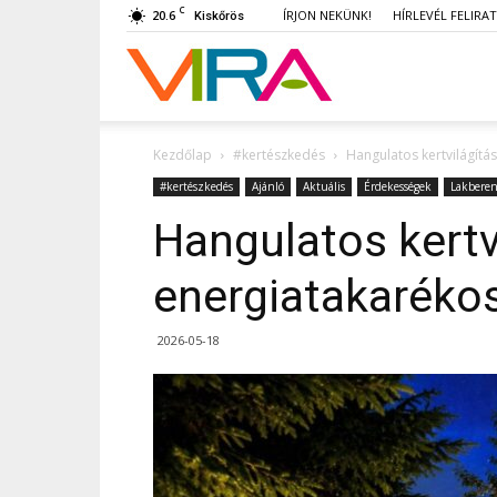
C
20.6
ÍRJON NEKÜNK!
HÍRLEVÉL FELIRA
Kiskőrös
VIRA
Kezdőlap
#kertészkedés
Hangulatos kertvilágít
#kertészkedés
Ajánló
Aktuális
Érdekességek
Lakbere
Hangulatos kertv
energiatakaréko
2026-05-18