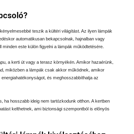
apcsoló?
kényelmesebbé teszik a kültéri világítást. Az ilyen lámpák
étedéskor automatikusan bekapcsolnak, hajnalban vagy
l minden este külön figyelni a lámpák működtetésére.
apu, a kerti út vagy a terasz környékén. Amikor hazaérünk,
gad, miközben a lámpák csak akkor működnek, amikor
az energiahatékonyságot, és meghosszabbíthatja az
, ha hosszabb ideig nem tartózkodunk otthon. A kertben
atást kelthetnek, ami biztonsági szempontból is előnyös