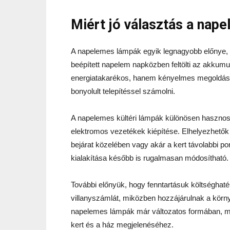
Miért jó választás a nap
A napelemes lámpák egyik legnagyobb előnye,
beépített napelem napközben feltölti az akkumul
energiatakarékos, hanem kényelmes megoldás i
bonyolult telepítéssel számolni.
A napelemes kültéri lámpák különösen hasznos
elektromos vezetékek kiépítése. Elhelyezhetők 
bejárat közelében vagy akár a kert távolabbi pon
kialakítása később is rugalmasan módosítható.
További előnyük, hogy fenntartásuk költséghat
villanyszámlát, miközben hozzájárulnak a körn
napelemes lámpák már változatos formában, mér
kert és a ház megjelenéséhez.