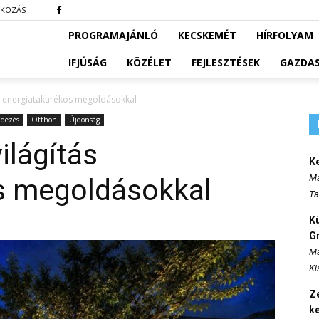
TKOZÁS
PROGRAMAJÁNLÓ
KECSKEMÉT
HÍRFOLYAM
IFJÚSÁG
KÖZÉLET
FEJLESZTÉSEK
GAZDA
ás energiatakarékos megoldásokkal
ndezés
Otthon
Újdonság
ilágítás
K
Ma
s megoldásokkal
Ta
K
Gr
Ma
Ki
Ze
k