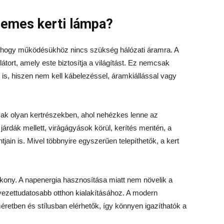
elemes kerti lámpa?
 hogy működésükhöz nincs szükség hálózati áramra. A
átort, amely este biztosítja a világítást. Ez nemcsak
s, hiszen nem kell kábelezéssel, áramkiállással vagy
ak olyan kertrészekben, ahol nehézkes lenne az
járdák mellett, virágágyások körül, kerítés mentén, a
tjain is. Mivel többnyire egyszerűen telepíthetők, a kert
ékony. A napenergia hasznosítása miatt nem növelik a
yezettudatosabb otthon kialakításához. A modern
etben és stílusban elérhetők, így könnyen igazíthatók a