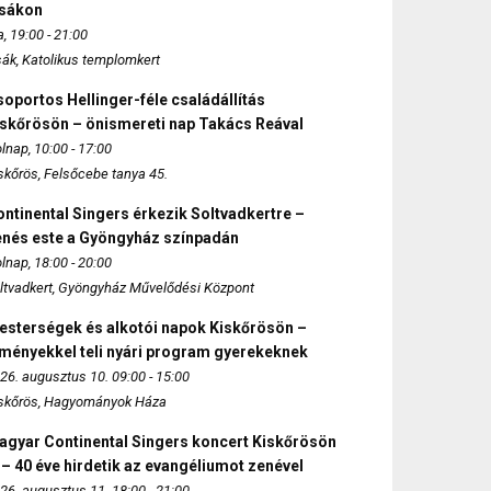
zsákon
, 19:00 - 21:00
sák, Katolikus templomkert
oportos Hellinger-féle családállítás
iskőrösön – önismereti nap Takács Reával
lnap, 10:00 - 17:00
skőrös, Felsőcebe tanya 45.
ntinental Singers érkezik Soltvadkertre –
enés este a Gyöngyház színpadán
lnap, 18:00 - 20:00
ltvadkert, Gyöngyház Művelődési Központ
esterségek és alkotói napok Kiskőrösön –
lményekkel teli nyári program gyerekeknek
26. augusztus 10. 09:00 - 15:00
skőrös, Hagyományok Háza
agyar Continental Singers koncert Kiskőrösön
 – 40 éve hirdetik az evangéliumot zenével
26. augusztus 11. 18:00 - 21:00