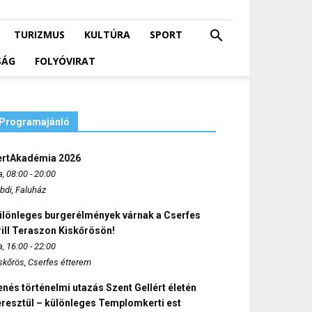
TURIZMUS
KULTÚRA
SPORT
SÁG
FOLYÓVIRAT
Programajánló
ertAkadémia 2026
, 08:00 - 20:00
bdi, Faluház
ülönleges burgerélmények várnak a Cserfes
ill Teraszon Kiskőrösön!
, 16:00 - 22:00
skőrös, Cserfes étterem
nés történelmi utazás Szent Gellért életén
eresztül – különleges Templomkerti est