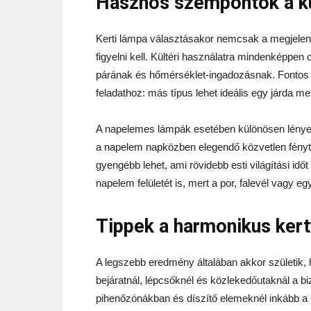
Hasznos szempontok a kü
Kerti lámpa választásakor nemcsak a megjelenés
figyelni kell. Kültéri használatra mindenképpen
párának és hőmérséklet-ingadozásnak. Fontos s
feladathoz: más típus lehet ideális egy járda me
A napelemes lámpák esetében különösen lényeg
a napelem napközben elegendő közvetlen fényt 
gyengébb lehet, ami rövidebb esti világítási id
napelem felületét is, mert a por, falevél vagy
Tippek a harmonikus kert
A legszebb eredmény általában akkor születik, h
bejáratnál, lépcsőknél és közlekedőutaknál a b
pihenőzónákban és díszítő elemeknél inkább a 