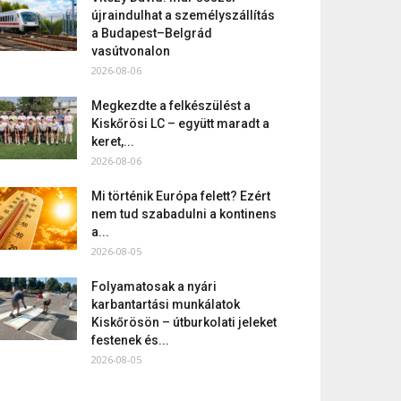
újraindulhat a személyszállítás
a Budapest–Belgrád
vasútvonalon
2026-08-06
Megkezdte a felkészülést a
Kiskőrösi LC – együtt maradt a
keret,...
2026-08-06
Mi történik Európa felett? Ezért
nem tud szabadulni a kontinens
a...
2026-08-05
Folyamatosak a nyári
karbantartási munkálatok
Kiskőrösön – útburkolati jeleket
festenek és...
2026-08-05