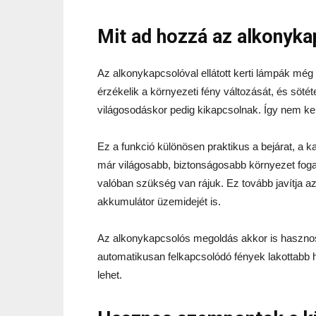
Mit ad hozzá az alkonyk
Az alkonykapcsolóval ellátott kerti lámpák még 
érzékelik a környezeti fény változását, és söt
világosodáskor pedig kikapcsolnak. Így nem kel
Ez a funkció különösen praktikus a bejárat, a k
már világosabb, biztonságosabb környezet fo
valóban szükség van rájuk. Ez tovább javítja 
akkumulátor üzemidejét is.
Az alkonykapcsolós megoldás akkor is hasznos
automatikusan felkapcsolódó fények lakottabb h
lehet.