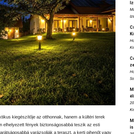
I
Ma
Iz
Cs
K
Ho
Ki
Co
z
Ho
So
M
é
20
Ki
tikus kiegészítője az otthonnak, hanem a kültéri terek
M
ően elhelyezett fények biztonságosabbá teszik az esti
is
barátságosabbá varázsolják a teraszt, a kerti pihenőt vagy
20