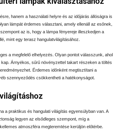
ltéri lámpák kiválasztásához
re, hanem a használati helyre és az időjárás állóságra is
 olyan lámpát érdemes választani, amely ellenáll az esőnek,
zempont az is, hogy a lámpa fényereje illeszkedjen a
llé, mint egy terasz hangulatvilágításához.
es a megfelelő elhelyezés. Olyan pontot válasszunk, ahol
kap. Árnyékos, sűrű növényzettel takart részeken a töltés
őt eredményezhet. Érdemes időnként megtisztítani a
 egyéb szennyeződés csökkentheti a hatékonyságot.
világításhoz
a a praktikus és hangulati világítás egyensúlyban van. A
iztonság legyen az elsődleges szempont, míg a
kellemes atmoszféra megteremtése kerüljön előtérbe.