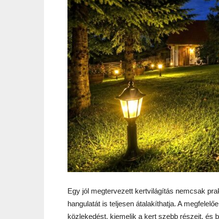
Egy jól megtervezett kertvilágítás nemcsak prak
hangulatát is teljesen átalakíthatja. A megfelel
közlekedést, kiemelik a kert szebb részeit, és 