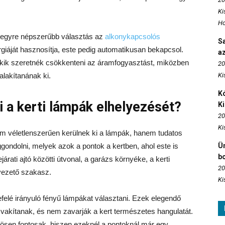
Ki
Ho
t egyre népszerűbb választás az
alkonykapcsolós
S
giáját hasznosítja, este pedig automatikusan bekapcsol.
az
ik szeretnék csökkenteni az áramfogyasztást, miközben
20
alakítanának ki.
Ki
Kó
 a kerti lámpák elhelyezését?
K
20
Ki
 nem véletlenszerűen kerülnek ki a lámpák, hanem tudatos
gondolni, melyek azok a pontok a kertben, ahol este is
Ün
b
árati ajtó közötti útvonal, a garázs környéke, a kerti
20
 vezető szakasz.
Ki
felé irányuló fényű lámpákat választani. Ezek elegendő
vakítanak, és nem zavarják a kert természetes hangulatát.
ösen fontosak, hiszen ezeknél a pontoknál már egy