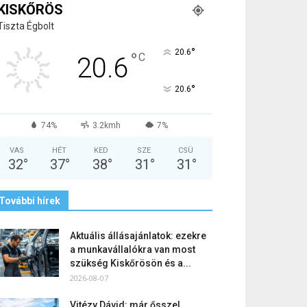
KISKŐRÖS
Tiszta Égbolt
°
20.6
°
C
20.6
°
20.6
74%
3.2kmh
7%
VAS
HÉT
KED
SZE
CSÜ
32
°
37
°
38
°
31
°
31
°
További hírek
Aktuális állásajánlatok: ezekre
a munkavállalókra van most
szükség Kiskőrösön és a...
2026-08-07
Vitézy Dávid: már ősszel