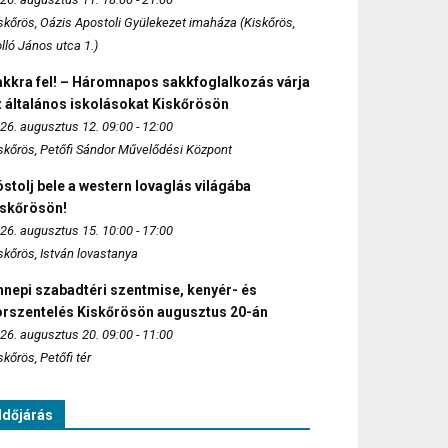
skőrös, Oázis Apostoli Gyülekezet imaháza (Kiskőrös,
lló János utca 1.)
akkra fel! – Háromnapos sakkfoglalkozás várja
 általános iskolásokat Kiskőrösön
26. augusztus 12. 09:00 - 12:00
skőrös, Petőfi Sándor Művelődési Központ
stolj bele a western lovaglás világába
iskőrösön!
26. augusztus 15. 10:00 - 17:00
skőrös, István lovastanya
nepi szabadtéri szentmise, kenyér- és
orszentelés Kiskőrösön augusztus 20-án
26. augusztus 20. 09:00 - 11:00
skőrös, Petőfi tér
Időjárás