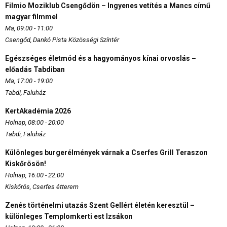
Filmio Moziklub Csengődön – Ingyenes vetítés a Mancs című
magyar filmmel
Ma, 09:00 - 11:00
Csengőd, Dankó Pista Közösségi Színtér
Egészséges életmód és a hagyományos kínai orvoslás –
előadás Tabdiban
Ma, 17:00 - 19:00
Tabdi, Faluház
KertAkadémia 2026
Holnap, 08:00 - 20:00
Tabdi, Faluház
Különleges burgerélmények várnak a Cserfes Grill Teraszon
Kiskőrösön!
Holnap, 16:00 - 22:00
Kiskőrös, Cserfes étterem
Zenés történelmi utazás Szent Gellért életén keresztül –
különleges Templomkerti est Izsákon