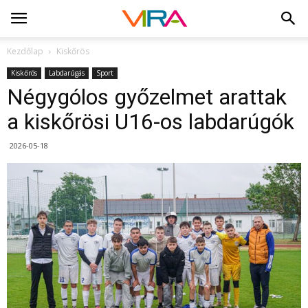
Kezdőlap
Kiskőrös
Kiskőrös
Labdarúgás
Sport
Négygólos győzelmet arattak
a kiskőrösi U16-os labdarúgók
2026-05-18