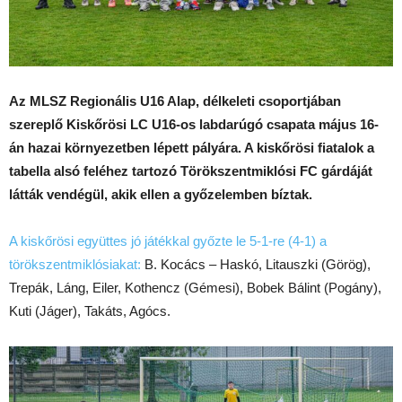
Az MLSZ Regionális U16 Alap, délkeleti csoportjában
szereplő Kiskőrösi LC U16-os labdarúgó csapata május 16-
án hazai környezetben lépett pályára. A kiskőrösi fiatalok a
tabella alsó feléhez tartozó Törökszentmiklósi FC gárdáját
látták vendégül, akik ellen a győzelemben bíztak.
A kiskőrösi együttes jó játékkal győzte le 5-1-re (4-1) a
törökszentmiklósiakat:
B. Kocács – Haskó, Litauszki (Görög),
Trepák, Láng, Eiler, Kothencz (Gémesi), Bobek Bálint (Pogány),
Kuti (Jáger), Takáts, Agócs.