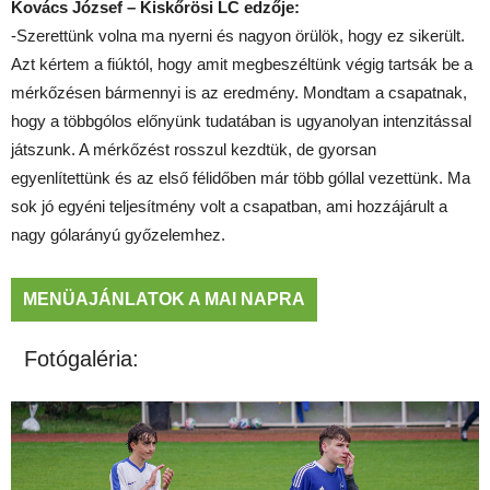
Kovács József – Kiskőrösi LC edzője:
-Szerettünk volna ma nyerni és nagyon örülök, hogy ez sikerült.
Azt kértem a fiúktól, hogy amit megbeszéltünk végig tartsák be a
mérkőzésen bármennyi is az eredmény. Mondtam a csapatnak,
hogy a többgólos előnyünk tudatában is ugyanolyan intenzitással
játszunk. A mérkőzést rosszul kezdtük, de gyorsan
egyenlítettünk és az első félidőben már több góllal vezettünk. Ma
sok jó egyéni teljesítmény volt a csapatban, ami hozzájárult a
nagy gólarányú győzelemhez.
MENÜAJÁNLATOK A MAI NAPRA
Fotógaléria: