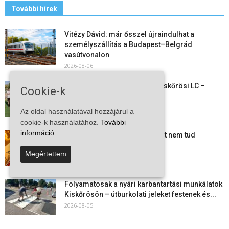
További hírek
Vitézy Dávid: már ősszel újraindulhat a
személyszállítás a Budapest–Belgrád
vasútvonalon
2026-08-06
Megkezdte a felkészülést a Kiskőrösi LC –
Cookie-k
együtt maradt a keret,...
2026-08-06
Az oldal használatával hozzájárul a
cookie-k használatához.
További
információ
Mi történik Európa felett? Ezért nem tud
szabadulni a kontinens a...
Megértettem
2026-08-05
Folyamatosak a nyári karbantartási munkálatok
Kiskőrösön – útburkolati jeleket festenek és...
2026-08-05