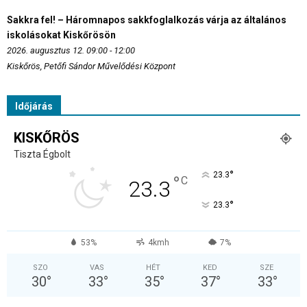
Sakkra fel! – Háromnapos sakkfoglalkozás várja az általános
iskolásokat Kiskőrösön
2026. augusztus 12. 09:00 - 12:00
Kiskőrös, Petőfi Sándor Művelődési Központ
Időjárás
KISKŐRÖS
Tiszta Égbolt
°
23.3
°
C
23.3
°
23.3
53%
4kmh
7%
SZO
VAS
HÉT
KED
SZE
30
°
33
°
35
°
37
°
33
°