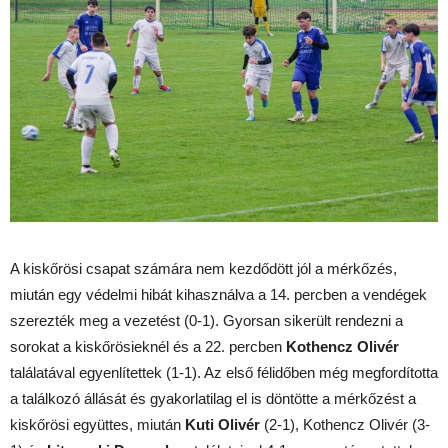
A kiskőrösi csapat számára nem kezdődött jól a mérkőzés,
miután egy védelmi hibát kihasználva a 14. percben a vendégek
szerezték meg a vezetést (0-1). Gyorsan sikerült rendezni a
sorokat a kiskőrösieknél és a 22. percben
Kothencz Olivér
találatával egyenlítettek (1-1). Az első félidőben még megfordította
a találkozó állását és gyakorlatilag el is döntötte a mérkőzést a
kiskőrösi együttes, miután
Kuti Olivér
(2-1), Kothencz Olivér (3-