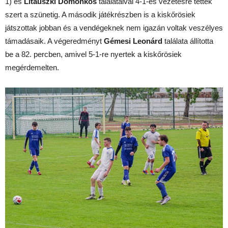
1) és
Litauszki Domonkos
találataival 4-1-es vezetésre tettek
szert a szünetig. A második játékrészben is a kiskőrösiek
játszottak jobban és a vendégeknek nem igazán voltak veszélyes
támadásaik. A végeredményt
Gémesi Leonárd
találata állította
be a 82. percben, amivel 5-1-re nyertek a kiskőrösiek
megérdemelten.