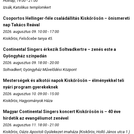
Holnap, 19:00 - 21:00
Izsák, Katolikus templomkert
Csoportos Hellinger-féle családállítás Kiskőrösön – önismereti
nap Takács Reával
2026. augusztus 09. 10:00 - 17:00
Kiskőrös, Felsőcebe tanya 45.
Continental Singers érkezik Soltvadkertre – zenés este a
Gyöngyház színpadán
2026. augusztus 09. 18:00 - 20:00
Soltvadkert, Gyöngyház Művelődési Központ
Mesterségek és alkotói napok Kiskőrösön – élményekkel teli
nyári program gyerekeknek
2026. augusztus 10. 09:00 - 15:00
Kiskőrös, Hagyományok Háza
Magyar Continental Singers koncert Kiskőrösön is – 40 éve
hirdetik az evangéliumot zenével
2026. augusztus 11. 18:00 - 21:00
Kiskőrös, Oázis Apostoli Gyülekezet imaháza (Kiskőrös, Holló János utca 1.)