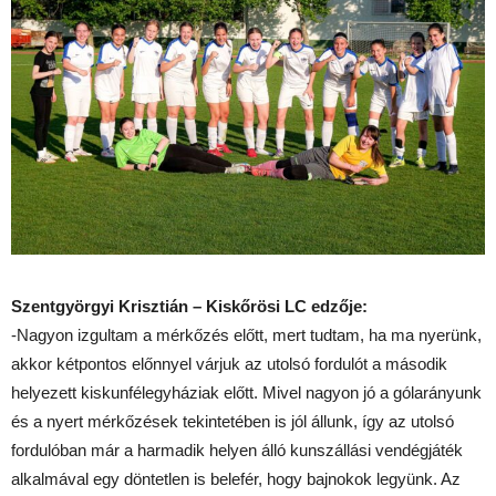
Szentgyörgyi Krisztián – Kiskőrösi LC edzője:
-Nagyon izgultam a mérkőzés előtt, mert tudtam, ha ma nyerünk,
akkor kétpontos előnnyel várjuk az utolsó fordulót a második
helyezett kiskunfélegyháziak előtt. Mivel nagyon jó a gólarányunk
és a nyert mérkőzések tekintetében is jól állunk, így az utolsó
fordulóban már a harmadik helyen álló kunszállási vendégjáték
alkalmával egy döntetlen is belefér, hogy bajnokok legyünk. Az