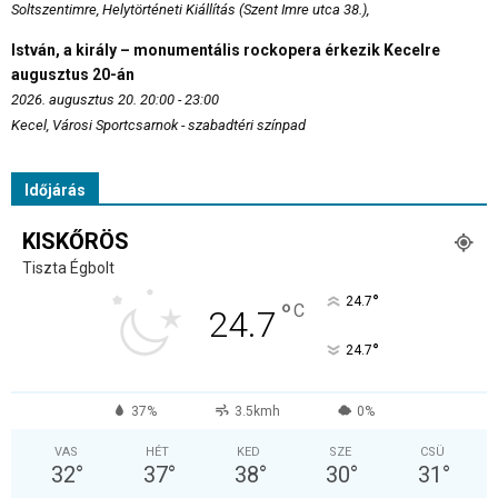
Soltszentimre, Helytörténeti Kiállítás (Szent Imre utca 38.),
István, a király – monumentális rockopera érkezik Kecelre
augusztus 20-án
2026. augusztus 20. 20:00 - 23:00
Kecel, Városi Sportcsarnok - szabadtéri színpad
Időjárás
KISKŐRÖS
Tiszta Égbolt
°
24.7
°
C
24.7
°
24.7
37%
3.5kmh
0%
VAS
HÉT
KED
SZE
CSÜ
32
°
37
°
38
°
30
°
31
°