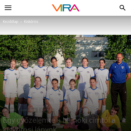
Kezdőlap
Kiskőrös
Kiskőrös
Labdarúgás
Sport
Egy győzelemre a bajnoki címtől a
kiskőrösi lányok