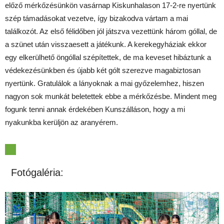
előző mérkőzésünkön vasárnap Kiskunhalason 17-2-re nyertünk
szép támadásokat vezetve, így bizakodva vártam a mai
találkozót. Az első félidőben jól játszva vezettünk három góllal, de
a szünet után visszaesett a játékunk. A kerekegyháziak ekkor
egy elkerülhető öngóllal szépítettek, de ma keveset hibáztunk a
védekezésünkben és újabb két gólt szerezve magabiztosan
nyertünk. Gratulálok a lányoknak a mai győzelemhez, hiszen
nagyon sok munkát beletettek ebbe a mérkőzésbe. Mindent meg
fogunk tenni annak érdekében Kunszálláson, hogy a mi
nyakunkba kerüljön az aranyérem.
Fotógaléria: