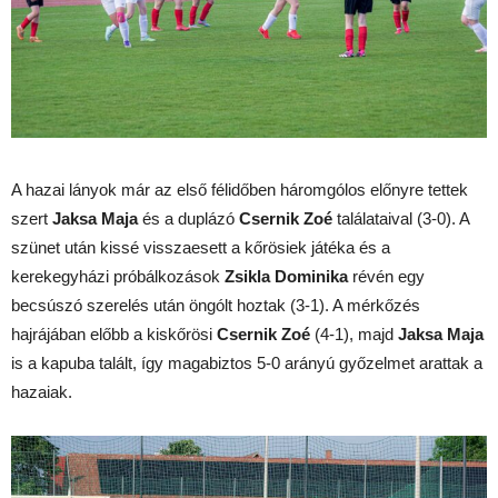
A hazai lányok már az első félidőben háromgólos előnyre tettek
szert
Jaksa Maja
és a duplázó
Csernik Zoé
találataival (3-0). A
szünet után kissé visszaesett a kőrösiek játéka és a
kerekegyházi próbálkozások
Zsikla Dominika
révén egy
becsúszó szerelés után öngólt hoztak (3-1). A mérkőzés
hajrájában előbb a kiskőrösi
Csernik Zoé
(4-1), majd
Jaksa Maja
is a kapuba talált, így magabiztos 5-0 arányú győzelmet arattak a
hazaiak.