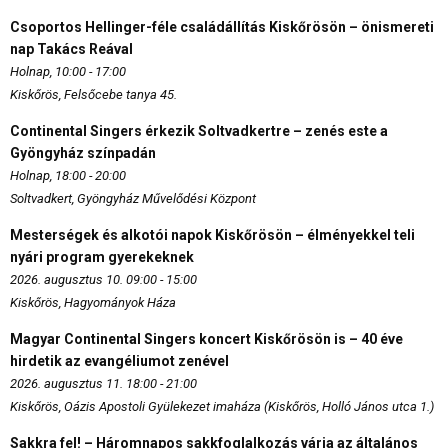
Csoportos Hellinger-féle családállítás Kiskőrösön – önismereti
nap Takács Reával
Holnap, 10:00 - 17:00
Kiskőrös, Felsőcebe tanya 45.
Continental Singers érkezik Soltvadkertre – zenés este a
Gyöngyház színpadán
Holnap, 18:00 - 20:00
Soltvadkert, Gyöngyház Művelődési Központ
Mesterségek és alkotói napok Kiskőrösön – élményekkel teli
nyári program gyerekeknek
2026. augusztus 10. 09:00 - 15:00
Kiskőrös, Hagyományok Háza
Magyar Continental Singers koncert Kiskőrösön is – 40 éve
hirdetik az evangéliumot zenével
2026. augusztus 11. 18:00 - 21:00
Kiskőrös, Oázis Apostoli Gyülekezet imaháza (Kiskőrös, Holló János utca 1.)
Sakkra fel! – Háromnapos sakkfoglalkozás várja az általános