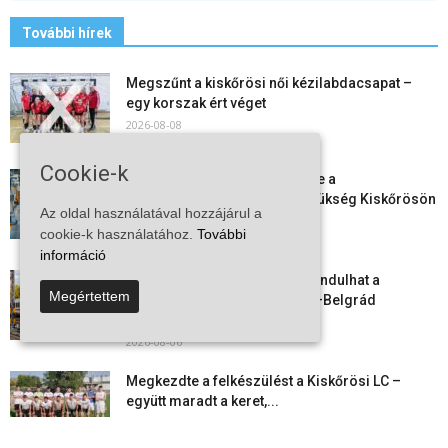
További hírek
Megszűnt a kiskőrösi női kézilabdacsapat –
egy korszak ért véget
2026-08-08
Cookie-k
Aktuális állásajánlatok: ezekre a
munkavállalókra van most szükség Kiskőrösön
Az oldal használatával hozzájárul a
és a...
cookie-k használatához.
További
2026-08-07
információ
Vitézy Dávid: már ősszel újraindulhat a
Megértettem
személyszállítás a Budapest–Belgrád
vasútvonalon
2026-08-06
Megkezdte a felkészülést a Kiskőrösi LC –
együtt maradt a keret,...
2026-08-06