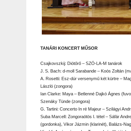
TANÁRI KONCERT MŰSOR
Csajkovszkij: Diótőrő – SZÓ-LA-M tanárok
J. S. Bach: d-moll Sarabande – Koós Zoltán (m
A. Rosetti: Esz-dúr versenymű két kürtre – Mag
László (zongora)
Ian Clarke: Maya – Betlenné Dajkó Ágnes (fuv
Szenáky Tünde (zongora)
G. Tartini: Concerto In ré Majeur – Szilágyi An
Suba Marcell: Zongoraötös I. tétel – Sáfár And
(gordonka), Vikor Jázmin (klarinét), Balázs-Na