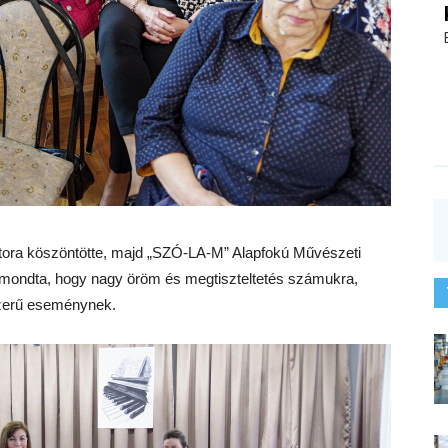
tora köszöntötte, majd „SZÓ-LA-M” Alapfokú Művészeti
mondta, hogy nagy öröm és megtiszteltetés számukra,
szerű eseménynek.