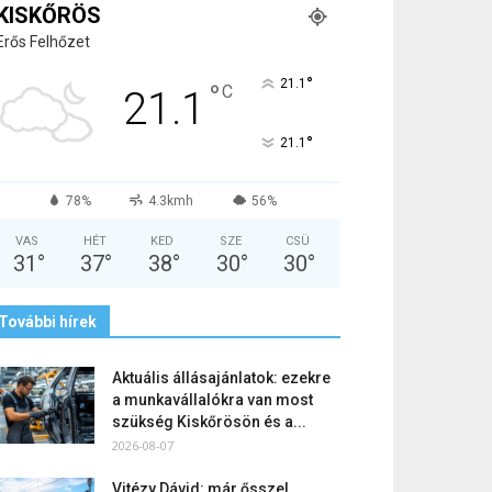
KISKŐRÖS
Erős Felhőzet
°
21.1
°
C
21.1
°
21.1
78%
4.3kmh
56%
VAS
HÉT
KED
SZE
CSÜ
31
°
37
°
38
°
30
°
30
°
További hírek
Aktuális állásajánlatok: ezekre
a munkavállalókra van most
szükség Kiskőrösön és a...
2026-08-07
Vitézy Dávid: már ősszel