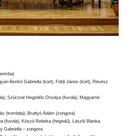
arimba)
yan-Benkő Gabriella (kürt), Földi János (kürt), Révész
ola), Szűcsné Hegedős Orsolya (fuvola), Magyarné
drás (trombita), Bruttyó Ádám (zongora)
rea (fuvola), Kószó Rebeka (hegedű), László Blanka
gy Gabriella – zongora