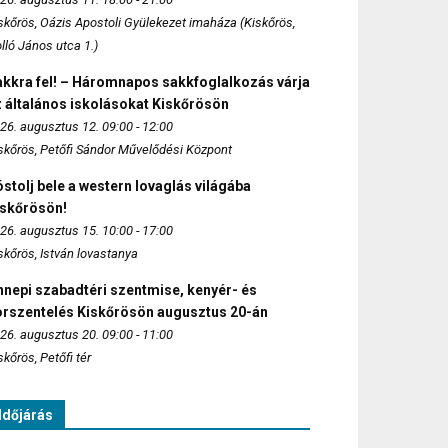
skőrös, Oázis Apostoli Gyülekezet imaháza (Kiskőrös,
lló János utca 1.)
akkra fel! – Háromnapos sakkfoglalkozás várja
 általános iskolásokat Kiskőrösön
26. augusztus 12. 09:00 - 12:00
skőrös, Petőfi Sándor Művelődési Központ
stolj bele a western lovaglás világába
iskőrösön!
26. augusztus 15. 10:00 - 17:00
skőrös, István lovastanya
nepi szabadtéri szentmise, kenyér- és
orszentelés Kiskőrösön augusztus 20-án
26. augusztus 20. 09:00 - 11:00
skőrös, Petőfi tér
Időjárás