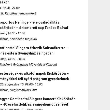
zsákon
, 19:00 - 21:00
sák, Katolikus templomkert
oportos Hellinger-féle családállítás
iskőrösön – önismereti nap Takács Reával
lnap, 10:00 - 17:00
skőrös, Felsőcebe tanya 45.
ntinental Singers érkezik Soltvadkertre –
enés este a Gyöngyház színpadán
lnap, 18:00 - 20:00
ltvadkert, Gyöngyház Művelődési Központ
esterségek és alkotói napok Kiskőrösön –
lményekkel teli nyári program gyerekeknek
26. augusztus 10. 09:00 - 15:00
skőrös, Hagyományok Háza
agyar Continental Singers koncert Kiskőrösön
 – 40 éve hirdetik az evangéliumot zenével
26. augusztus 11. 18:00 - 21:00