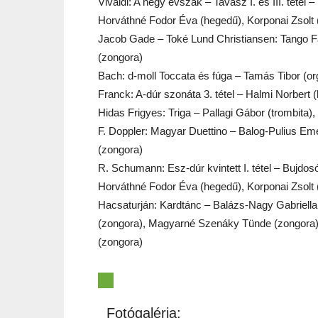
Vivaldi: A négy évszak – Tavasz I. és III. tétel
Horváthné Fodor Éva (hegedű), Korponai Zsolt 
Jacob Gade – Toké Lund Christiansen: Tango Fa
(zongora)
Bach: d-moll Toccata és fúga – Tamás Tibor (o
Franck: A-dúr szonáta 3. tétel – Halmi Norbert 
Hidas Frigyes: Triga – Pallagi Gábor (trombita),
F. Doppler: Magyar Duettino – Balog-Pulius Em
(zongora)
R. Schumann: Esz-dúr kvintett I. tétel – Bujdos
Horváthné Fodor Éva (hegedű), Korponai Zsolt 
Hacsaturján: Kardtánc – Balázs-Nagy Gabriella 
(zongora), Magyarné Szenáky Tünde (zongora),
(zongora)
Fotógaléria: