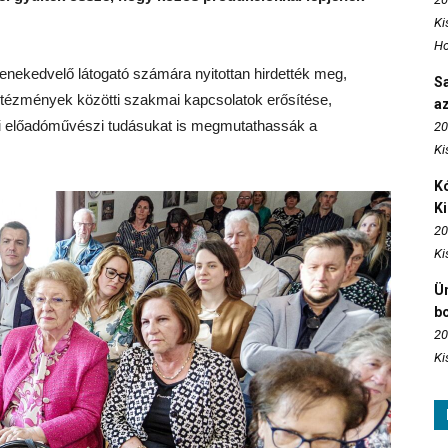
Ki
Ho
zenekedvelő látogató számára nyitottan hirdették meg,
S
ntézmények közötti szakmai kapcsolatok erősítése,
az
ű előadóművészi tudásukat is megmutathassák a
20
Ki
Kó
K
20
Ki
Ün
b
20
Ki