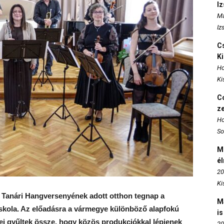
I
Ma
Iz
Cs
K
Ho
Ki
Co
z
Ho
So
M
é
20
Ki
 Tanári Hangversenyének adott otthon tegnap a
M
skola. Az előadásra a vármegye különböző alapfokú
is
ei gyűltek össze, hogy közös produkciókkal lépjenek
20