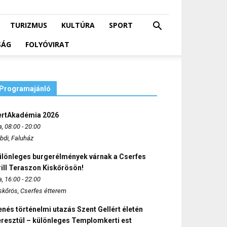
TURIZMUS
KULTÚRA
SPORT
SÁG
FOLYÓVIRAT
Programajánló
ertAkadémia 2026
, 08:00 - 20:00
bdi, Faluház
ülönleges burgerélmények várnak a Cserfes
ill Teraszon Kiskőrösön!
, 16:00 - 22:00
skőrös, Cserfes étterem
nés történelmi utazás Szent Gellért életén
eresztül – különleges Templomkerti est