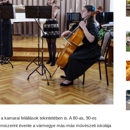
 a kamarai felállások tekintetében is. A 80-as, 90-es
 miszerint évente a vármegye más-más művészeti iskolája