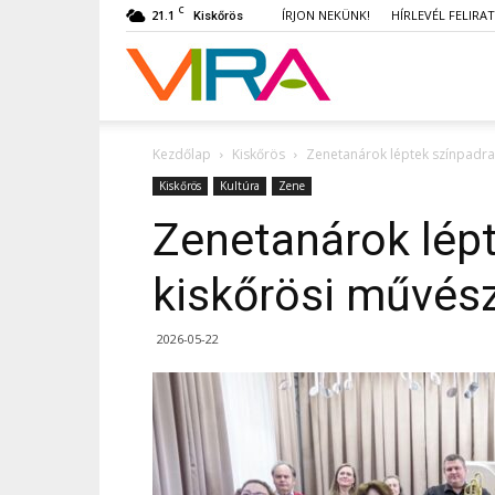
C
21.1
ÍRJON NEKÜNK!
HÍRLEVÉL FELIRA
Kiskőrös
VIRA
Kezdőlap
Kiskőrös
Zenetanárok léptek színpadra 
Kiskőrös
Kultúra
Zene
Zenetanárok lépt
kiskőrösi művész
2026-05-22