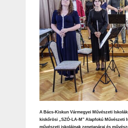
A Bács-Kiskun Vármegyei Művészeti Iskolák
kiskőrösi „SZÓ-LA-M” Alapfokú Művészeti I
művészeti iskoláinak zenetanárai és művész