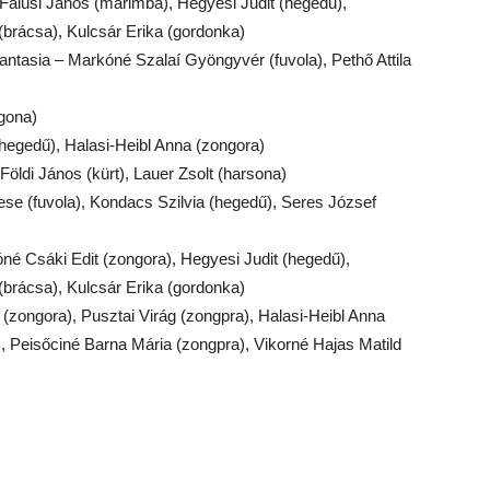
 – Falusi János (marimba), Hegyesi Judit (hegedű),
(brácsa), Kulcsár Erika (gordonka)
ntasia – Markóné Szalaí Gyöngyvér (fuvola), Pethő Attila
rgona)
(hegedű), Halasi-Heibl Anna (zongora)
 Földi János (kürt), Lauer Zsolt (harsona)
ese (fuvola), Kondacs Szilvia (hegedű), Seres József
óné Csáki Edit (zongora), Hegyesi Judit (hegedű),
(brácsa), Kulcsár Erika (gordonka)
(zongora), Pusztai Virág (zongpra), Halasi-Heibl Anna
 Peisőciné Barna Mária (zongpra), Vikorné Hajas Matild