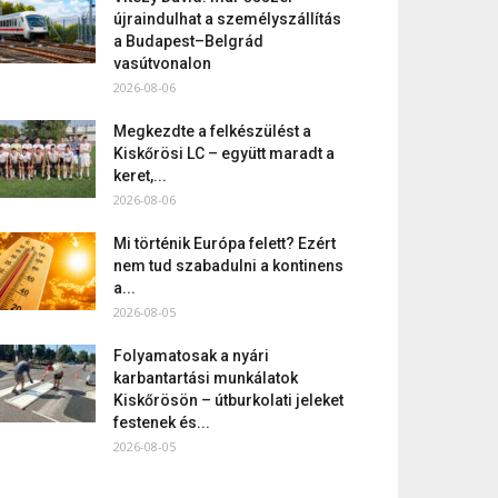
újraindulhat a személyszállítás
a Budapest–Belgrád
vasútvonalon
2026-08-06
Megkezdte a felkészülést a
Kiskőrösi LC – együtt maradt a
keret,...
2026-08-06
Mi történik Európa felett? Ezért
nem tud szabadulni a kontinens
a...
2026-08-05
Folyamatosak a nyári
karbantartási munkálatok
Kiskőrösön – útburkolati jeleket
festenek és...
2026-08-05