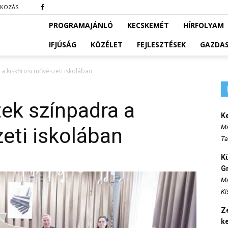
TKOZÁS
PROGRAMAJÁNLÓ
KECSKEMÉT
HÍRFOLYAM
IFJÚSÁG
KÖZÉLET
FEJLESZTÉSEK
GAZDA
a kiskőrösi művészeti iskolában
ek színpadra a
K
Ma
eti iskolában
Ta
K
Gr
Ma
Ki
Ze
k