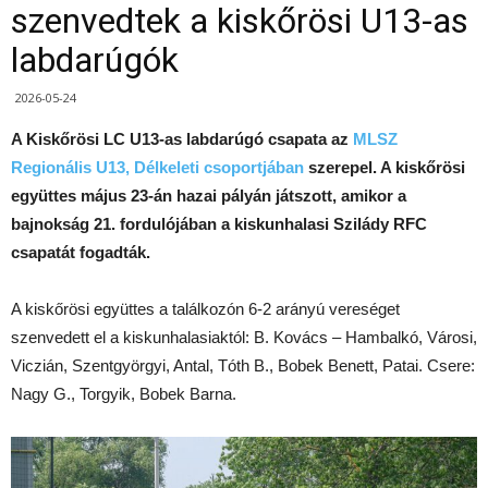
szenvedtek a kiskőrösi U13-as
labdarúgók
2026-05-24
A Kiskőrösi LC U13-as labdarúgó csapata az
MLSZ
Regionális U13, Délkeleti csoportjában
szerepel. A kiskőrösi
együttes május 23-án hazai pályán játszott, amikor a
bajnokság 21. fordulójában a kiskunhalasi Szilády RFC
csapatát fogadták.
A kiskőrösi együttes a találkozón 6-2 arányú vereséget
szenvedett el a kiskunhalasiaktól: B. Kovács – Hambalkó, Városi,
Viczián, Szentgyörgyi, Antal, Tóth B., Bobek Benett, Patai. Csere:
Nagy G., Torgyik, Bobek Barna.