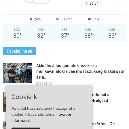
°
36.5
26%
7.1kmh
84%
SZO
VAS
HÉT
KED
SZE
30
°
32
°
37
°
38
°
33
°
További hírek
Aktuális állásajánlatok: ezekre a
munkavállalókra van most szükség Kiskőrösön
és a...
2026-08-07
Vitézy Dávid: már ősszel újraindulhat a
Cookie-k
személyszállítás a Budapest–Belgrád
vasútvonalon
Az oldal használatával hozzájárul a
2026-08-06
cookie-k használatához.
További
információ
Megkezdte a felkészülést a Kiskőrösi LC –