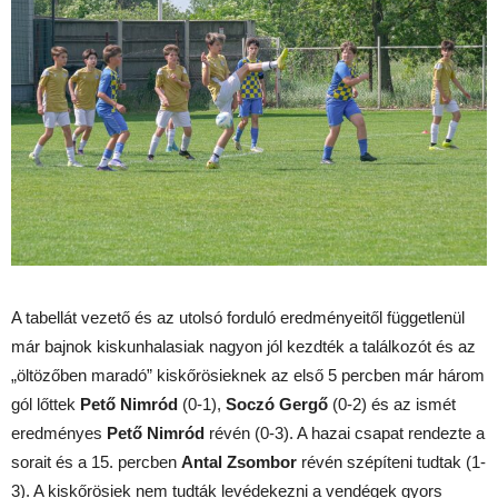
A tabellát vezető és az utolsó forduló eredményeitől függetlenül
már bajnok kiskunhalasiak nagyon jól kezdték a találkozót és az
„öltözőben maradó” kiskőrösieknek az első 5 percben már három
gól lőttek
Pető Nimród
(0-1),
Soczó Gergő
(0-2) és az ismét
eredményes
Pető Nimród
révén (0-3). A hazai csapat rendezte a
sorait és a 15. percben
Antal Zsombor
révén szépíteni tudtak (1-
3). A kiskőrösiek nem tudták levédekezni a vendégek gyors