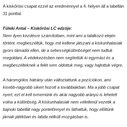
A kiskőrösi csapat ezzel az eredménnyel a 4. helyen áll a tabellán
31 ponttal.
Füleki Antal – Kiskőrösi LC edzője:
Nem ilyen kezdésre számítottam, mint ami a találkozó elején
történt. megbeszéltük, hogy mit kellene játszani a kiskunhalasiak
gyors támadói ellen, de a sebességkülönbséget nem tudtuk
megoldani. A védekezésben nem segítettük ki egymást és a
megbeszélteknek a felét sem oldottuk meg, vagy hajtottuk végre.
A háromgólos hátrány után változtattunk a pozíciókon, ami
kisebb-nagyobb sikert hozott a továbbiakban. Ma a jobb csapat
nyert, ezt el kell ismernünk és akár nagyobb arányú is lehetett
volna a különbség. A kiskunhalasiak nem véletlenül vezetik a
bajnoki tabellát nagy pontelőnnyel és láthattuk, hogy előttünk
járnak játékban és labda nélküli mozgásban is.