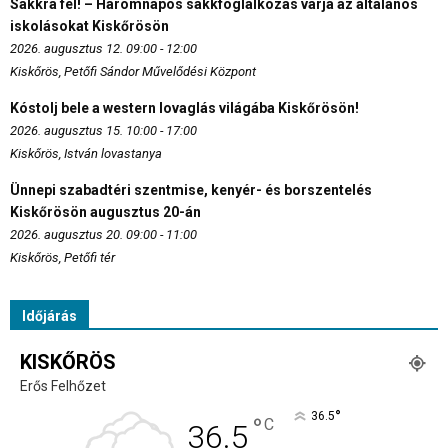
Sakkra fel! – Háromnapos sakkfoglalkozás várja az általános
iskolásokat Kiskőrösön
2026. augusztus 12. 09:00 - 12:00
Kiskőrös, Petőfi Sándor Művelődési Központ
Kóstolj bele a western lovaglás világába Kiskőrösön!
2026. augusztus 15. 10:00 - 17:00
Kiskőrös, István lovastanya
Ünnepi szabadtéri szentmise, kenyér- és borszentelés
Kiskőrösön augusztus 20-án
2026. augusztus 20. 09:00 - 11:00
Kiskőrös, Petőfi tér
Időjárás
KISKŐRÖS
Erős Felhőzet
°
36.5
°
C
36.5