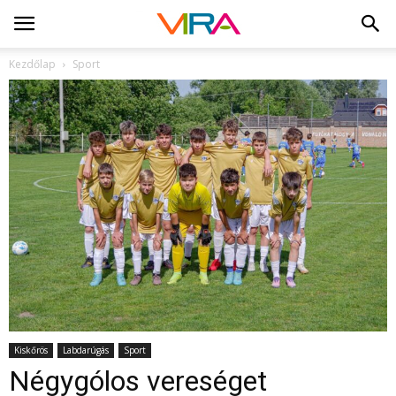
Kezdőlap
Sport
Kiskőrös
Labdarúgás
Sport
Négygólos vereséget