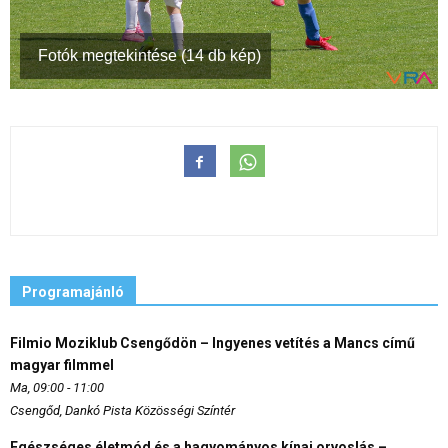
Fotók megtekintése (14 db kép)
Programajánló
Filmio Moziklub Csengődön – Ingyenes vetítés a Mancs című
magyar filmmel
Ma, 09:00 - 11:00
Csengőd, Dankó Pista Közösségi Színtér
Egészséges életmód és a hagyományos kínai orvoslás –