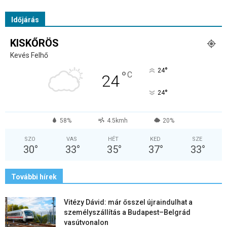
Időjárás
KISKŐRÖS
Kevés Felhő
°
24
°
C
24
°
24
58%
4.5kmh
20%
SZO
VAS
HÉT
KED
SZE
30
°
33
°
35
°
37
°
33
°
További hírek
Vitézy Dávid: már ősszel újraindulhat a
személyszállítás a Budapest–Belgrád
vasútvonalon