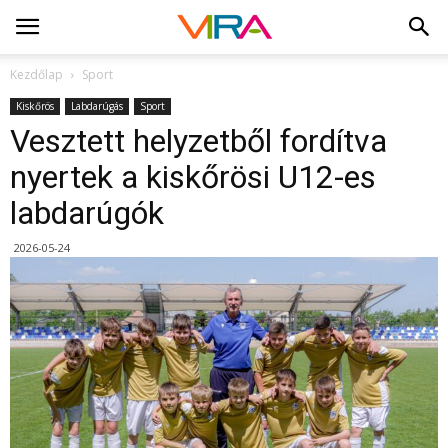
Kezdőlap
Sport
Kiskőrös
Labdarúgás
Sport
Vesztett helyzetből fordítva
nyertek a kiskőrösi U12-es
labdarúgók
2026-05-24