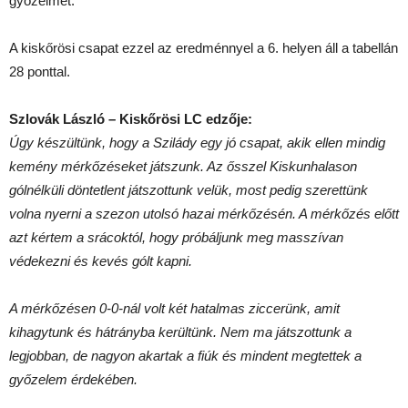
győzelmet.
A kiskőrösi csapat ezzel az eredménnyel a 6. helyen áll a tabellán
28 ponttal.
Szlovák László – Kiskőrösi LC edzője:
Úgy készültünk, hogy a Szilády egy jó csapat, akik ellen mindig
kemény mérkőzéseket játszunk. Az ősszel Kiskunhalason
gólnélküli döntetlent játszottunk velük, most pedig szerettünk
volna nyerni a szezon utolsó hazai mérkőzésén. A mérkőzés előtt
azt kértem a srácoktól, hogy próbáljunk meg masszívan
védekezni és kevés gólt kapni.
A mérkőzésen 0-0-nál volt két hatalmas ziccerünk, amit
kihagytunk és hátrányba kerültünk. Nem ma játszottunk a
legjobban, de nagyon akartak a fiúk és mindent megtettek a
győzelem érdekében.