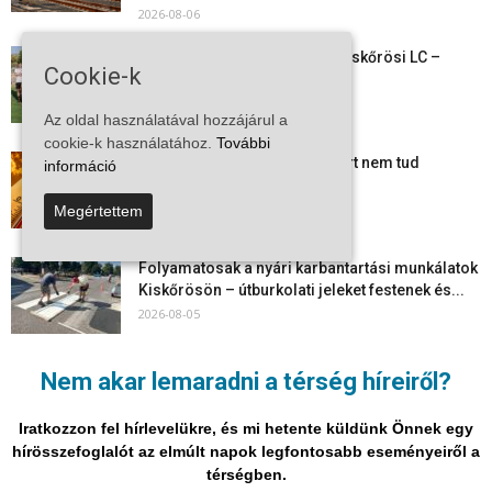
2026-08-06
Megkezdte a felkészülést a Kiskőrösi LC –
Cookie-k
együtt maradt a keret,...
2026-08-06
Az oldal használatával hozzájárul a
cookie-k használatához.
További
Mi történik Európa felett? Ezért nem tud
információ
szabadulni a kontinens a...
2026-08-05
Megértettem
Folyamatosak a nyári karbantartási munkálatok
Kiskőrösön – útburkolati jeleket festenek és...
2026-08-05
Több száz gyorshajtót és ittas sofőrt szűrtek ki
Nem akar lemaradni a térség híreiről?
Bács-Kiskun útjain –...
2026-08-04
Iratkozzon fel hírlevelükre, és mi hetente küldünk Önnek egy
hírösszefoglalót az elmúlt napok legfontosabb eseményeiről a
térségben.