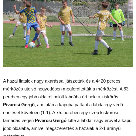
A hazai fiatalok nagy akarással játszottak és a 4×20 perces
mérkőzés utolsó negyedében megfordították a mérkőzést. A 63.
percben egy jobb oldalról belőtt labdába ért bele a kiskőrösi
Pivarcsi Gergő
, ami után a kapuba pattant a labda egy védő
érintését követően (1-1). A 75. percben egy szép kiskőrösi
támadás végén
Pivarcsi Gergő
lőtte a labdát nagy erővel a kapu
jobb oldalába, amivel megszerezték a hazaiak a 2-1 arányú