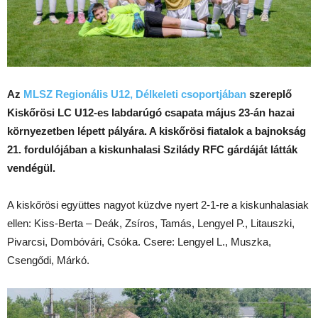
Az
MLSZ Regionális U12, Délkeleti csoportjában
szereplő
Kiskőrösi LC U12-es labdarúgó csapata május 23-án hazai
környezetben lépett pályára. A kiskőrösi fiatalok a bajnokság
21. fordulójában a kiskunhalasi Szilády RFC gárdáját látták
vendégül.
A kiskőrösi együttes nagyot küzdve nyert 2-1-re a kiskunhalasiak
ellen: Kiss-Berta – Deák, Zsíros, Tamás, Lengyel P., Litauszki,
Pivarcsi, Dombóvári, Csóka. Csere: Lengyel L., Muszka,
Csengődi, Márkó.