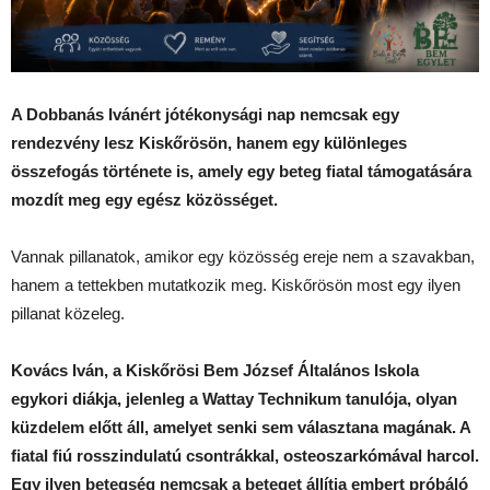
A Dobbanás Ivánért jótékonysági nap nemcsak egy
rendezvény lesz Kiskőrösön, hanem egy különleges
összefogás története is, amely egy beteg fiatal támogatására
mozdít meg egy egész közösséget.
Vannak pillanatok, amikor egy közösség ereje nem a szavakban,
hanem a tettekben mutatkozik meg. Kiskőrösön most egy ilyen
pillanat közeleg.
Kovács Iván, a Kiskőrösi Bem József Általános Iskola
egykori diákja, jelenleg a Wattay Technikum tanulója, olyan
küzdelem előtt áll, amelyet senki sem választana magának. A
fiatal fiú rosszindulatú csontrákkal, osteoszarkómával harcol.
Egy ilyen betegség nemcsak a beteget állítja embert próbáló