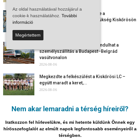
Az oldal használatával hozzájárul a
Aktuális állásajánlatok: ezekre a
cookie-k használatához.
További
munkavállalókra van most szükség Kiskőrösön
információ
és a...
2026-08-07
Megértettem
Vitézy Dávid: már ősszel újraindulhat a
személyszállítás a Budapest–Belgrád
vasútvonalon
2026-08-06
Megkezdte a felkészülést a Kiskőrösi LC –
együtt maradt a keret,...
2026-08-06
Mi történik Európa felett? Ezért nem tud
Nem akar lemaradni a térség híreiről?
szabadulni a kontinens a...
2026-08-05
Iratkozzon fel hírlevelükre, és mi hetente küldünk Önnek egy
hírösszefoglalót az elmúlt napok legfontosabb eseményeiről a
térségben.