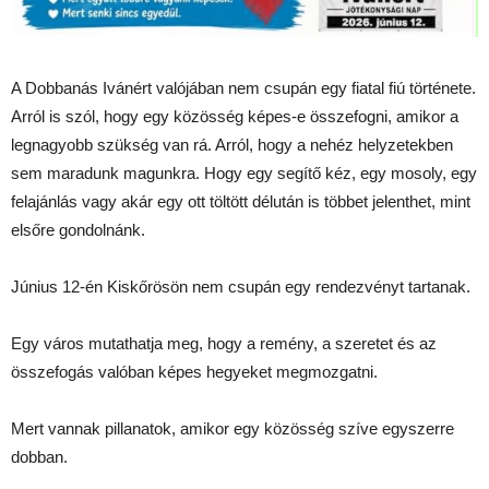
A Dobbanás Ivánért valójában nem csupán egy fiatal fiú története.
Arról is szól, hogy egy közösség képes-e összefogni, amikor a
legnagyobb szükség van rá. Arról, hogy a nehéz helyzetekben
sem maradunk magunkra. Hogy egy segítő kéz, egy mosoly, egy
felajánlás vagy akár egy ott töltött délután is többet jelenthet, mint
elsőre gondolnánk.
Június 12-én Kiskőrösön nem csupán egy rendezvényt tartanak.
Egy város mutathatja meg, hogy a remény, a szeretet és az
összefogás valóban képes hegyeket megmozgatni.
Mert vannak pillanatok, amikor egy közösség szíve egyszerre
dobban.