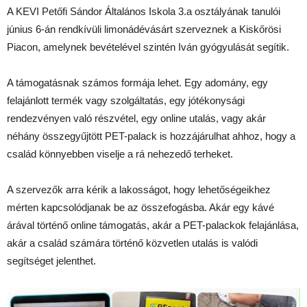
A KEVI Petőfi Sándor Általános Iskola 3.a osztályának tanulói
június 6-án rendkívüli limonádévásárt szerveznek a Kiskőrösi
Piacon, amelynek bevételével szintén Iván gyógyulását segítik.
A támogatásnak számos formája lehet. Egy adomány, egy
felajánlott termék vagy szolgáltatás, egy jótékonysági
rendezvényen való részvétel, egy online utalás, vagy akár
néhány összegyűjtött PET-palack is hozzájárulhat ahhoz, hogy a
család könnyebben viselje a rá nehezedő terheket.
A szervezők arra kérik a lakosságot, hogy lehetőségeikhez
mérten kapcsolódjanak be az összefogásba. Akár egy kávé
árával történő online támogatás, akár a PET-palackok felajánlása,
akár a család számára történő közvetlen utalás is valódi
segítséget jelenthet.