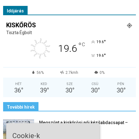
Időjárás
KISKŐRÖS
Tiszta Égbolt
°
19.6
°
C
19.6
°
19.6
56%
2.7kmh
0%
HÉT
KED
SZE
CSÜ
PÉN
36
°
39
°
30
°
30
°
30
°
További hírek
Megszűnt a kiskőrösi női kézilabdacsapat –
egy korszak ért véget
Cookie-k
2026-08-08