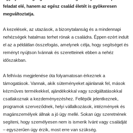
feladat elé, hanem az egész család életét is gyökeresen
megváltoztatja.
A kezelések, az utazások, a bizonytalanság és a mindennapi
nehézségek hatalmas terhet rónak a családra. Éppen ezért indult
el az a példátlan összefogás, amelynek célja, hogy segítséget és
reményt nyújtson Ivánnak és szeretteinek ebben a nehéz
időszakban.
A felhívás megjelenése óta folyamatosan érkeznek a
támogatások. Vannak, akik süteményeket ajánlanak fel, mások
kézműves termékekkel, ajándékokkal vagy szolgáltatásokkal
csatlakoznak a kezdeményezéshez. Fellépők jelentkeznek,
programok szerveződnek, helyi vállalkozások, intézmények és
magánszemélyek állnak a jó ügy mellé. Sokan úgy szeretnének
segíteni, hogy személyesen nem is ismerik Ivánt vagy családját
– egyszerűen úgy érzik, most erre van szükség.