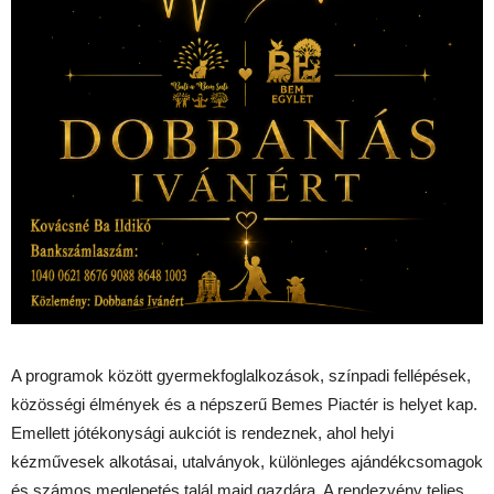
A programok között gyermekfoglalkozások, színpadi fellépések,
közösségi élmények és a népszerű Bemes Piactér is helyet kap.
Emellett jótékonysági aukciót is rendeznek, ahol helyi
kézművesek alkotásai, utalványok, különleges ajándékcsomagok
és számos meglepetés talál majd gazdára. A rendezvény teljes