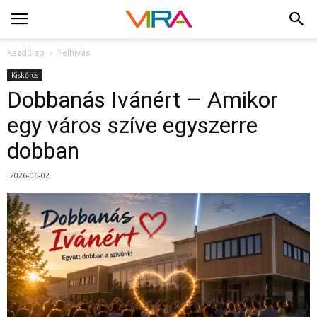
Kezdőlap
Felhívás
Kiskőrös
Dobbanás Ivánért – Amikor
egy város szíve egyszerre
dobban
2026-06-02