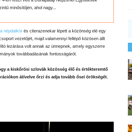
zintű minősítőjén, ahol nagy...
a népdalkör
és citerazenekar lépett a közönség elé egy
soport vezetőjét, majd valamennyi fellépő közösen állt
ltó lezárása volt annak az ünnepnek, amely egyszerre
gyományok továbbadásának fontosságáról.
ogy a kiskőrösi szlovák közösség élő és értékteremtő
erációkon átívelve őrzi és adja tovább ősei örökségét.