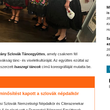
M
is
20
Ki
Ho
S
az
20
vány Szlovák Táncegyüttes
, amely csaknem fél
Ki
vákság tánc- és viseletkultúráját. Az együttes ezúttal az
 szerzett
Isaszegi táncok
című koreográfiáját mutatta be.
minősítést kapott a szlovák népdalkör
si Szlovák Nemzetiségi Népdalkör és Citerazenekar
4-én részt vett a Dunapataji Népzenei Együttesek