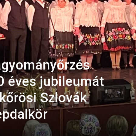
hagyományőrzés
0 éves jubileumát
kőrösi Szlovák
épdalkör