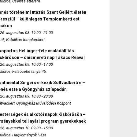
skőrös, Cserfes étterem
nés történelmi utazás Szent Gellért életén
eresztül – különleges Templomkerti est
zsákon
26. augusztus 08. 19:00 - 21:00
sák, Katolikus templomkert
oportos Hellinger-féle családállítás
iskőrösön – önismereti nap Takács Reával
26. augusztus 09. 10:00 - 17:00
skőrös, Felsőcebe tanya 45.
ntinental Singers érkezik Soltvadkertre –
enés este a Gyöngyház színpadán
26. augusztus 09. 18:00 - 20:00
ltvadkert, Gyöngyház Művelődési Központ
esterségek és alkotói napok Kiskőrösön –
lményekkel teli nyári program gyerekeknek
26. augusztus 10. 09:00 - 15:00
skőrös, Hagyományok Háza