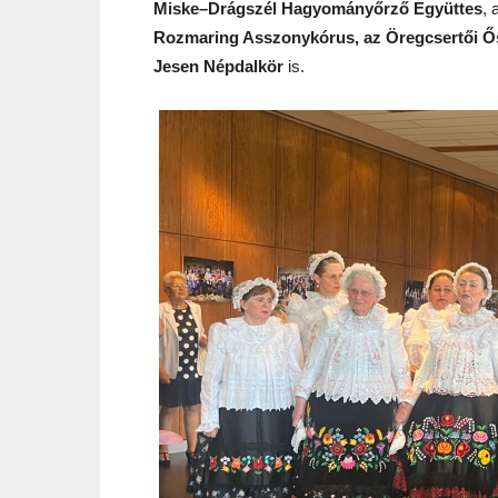
Miske–Drágszél Hagyományőrző Együttes
, 
Rozmaring Asszonykórus, az Öregcsertői Ő
Jesen Népdalkör
is.