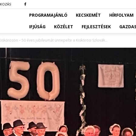
TKOZÁS
PROGRAMAJÁNLÓ
KECSKEMÉT
HÍRFOLYAM
IFJÚSÁG
KÖZÉLET
FEJLESZTÉSEK
GAZDA
skőrösön – 50 éves jubileumát ünnepelte a Kiskőrösi Szlovák...