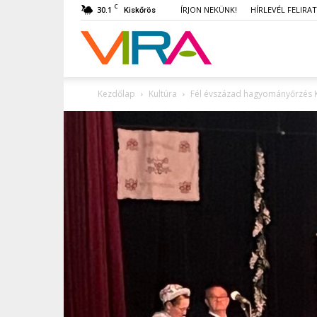
C
30.1
ÍRJON NEKÜNK!
HÍRLEVÉL FELIRA
Kiskőrös
VIRA
Kezdőlap
Kultúra
Fél évszázad hagyományőrzés Ki