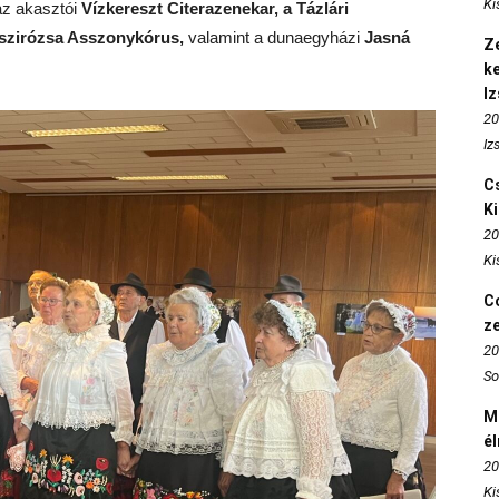
Ki
az akasztói
Vízkereszt Citerazenekar, a Tázlári
szirózsa Asszonykórus,
valamint a dunaegyházi
Jasná
Ze
k
I
20
Iz
Cs
K
20
Ki
Co
z
20
So
M
é
20
Ki