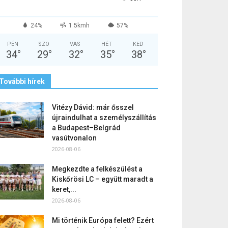
24%
1.5kmh
57%
PÉN
SZO
VAS
HÉT
KED
34
°
29
°
32
°
35
°
38
°
További hírek
Vitézy Dávid: már ősszel
újraindulhat a személyszállítás
a Budapest–Belgrád
vasútvonalon
2026-08-06
Megkezdte a felkészülést a
Kiskőrösi LC – együtt maradt a
keret,...
2026-08-06
Mi történik Európa felett? Ezért