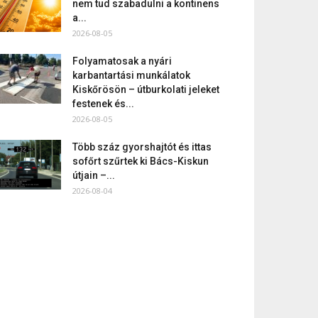
nem tud szabadulni a kontinens
a...
2026-08-05
Folyamatosak a nyári
karbantartási munkálatok
Kiskőrösön – útburkolati jeleket
festenek és...
2026-08-05
Több száz gyorshajtót és ittas
sofőrt szűrtek ki Bács-Kiskun
útjain –...
2026-08-04