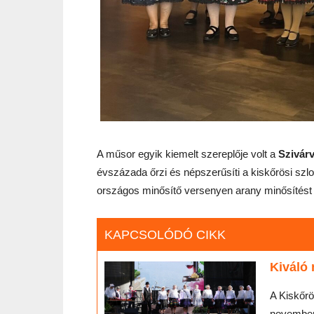
A műsor egyik kiemelt szereplője volt a
Szivár
évszázada őrzi és népszerűsíti a kiskőrösi szlo
országos minősítő versenyen arany minősítést
KAPCSOLÓDÓ CIKK
Kiváló 
A Kiskőrö
november 