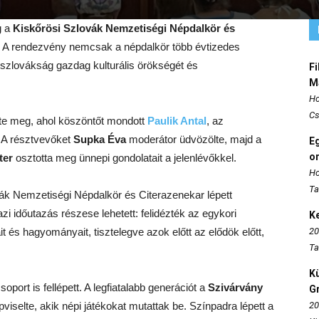
g a
Kiskőrösi Szlovák Nemzetiségi Népdalkör és
l. A rendezvény nemcsak a népdalkör több évtizedes
 szlovákság gazdag kulturális örökségét és
Fi
M
Ho
Cs
zte meg, ahol köszöntőt mondott
Paulik Antal
, az
 A résztvevőket
Supka Éva
moderátor üdvözölte, majd a
E
o
ter
osztotta meg ünnepi gondolatait a jelenlévőkkel.
Ho
Ta
vák Nemzetiségi Népdalkör és Citerazenekar lépett
i időutazás részese lehetett: felidézték az egykori
K
t és hagyományait, tisztelegve azok előtt az elődök előtt,
20
Ta
K
ort is fellépett. A legfiatalabb generációt a
Szivárvány
Gr
viselte, akik népi játékokat mutattak be. Színpadra lépett a
20