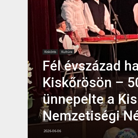
Kiskőrös
Kultúra
Fél évszázad 
Kiskőrösön – 5
ünnepelte a Kis
Nemzetiségi N
2026-06-06