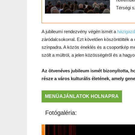
Térségi s
A jubileumi rendezvény végén ismét a
házigazd
záródalcsokorral. Ezt követően köszöntötték a c
színpadra. A közös éneklés és a csoportkép mé
szólt a múltról, a jelen közösségéről és a ha
Az ötvenéves jubileum ismét bizonyította, h
része a város kulturális életének, amely gen
MENÜAJÁNLATOK HOLNAPRA
Fotógaléria: