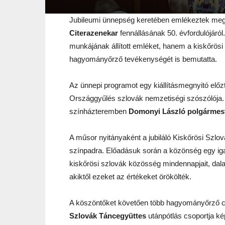
Jubileumi ünnepség keretében emlékeztek me
Citerazenekar
fennállásának 50. évfordulójáró
munkájának állított emléket, hanem a kiskőrösi
hagyományőrző tevékenységét is bemutatta.
Az ünnepi programot egy kiállításmegnyitó elő
Országgyűlés szlovák nemzetiségi szószólója.
színházteremben
Domonyi László polgármes
A műsor nyitányaként a jubiláló Kiskőrösi Szlo
színpadra. Előadásuk során a közönség egy igaz
kiskőrösi szlovák közösség mindennapjait, dalai
akiktől ezeket az értékeket örökölték.
A köszöntőket követően több hagyományőrző csop
Szlovák Táncegyüttes
utánpótlás csoportja kép