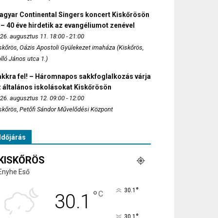
agyar Continental Singers koncert Kiskőrösön
 – 40 éve hirdetik az evangéliumot zenével
26. augusztus 11. 18:00 - 21:00
skőrös, Oázis Apostoli Gyülekezet imaháza (Kiskőrös,
lló János utca 1.)
akkra fel! – Háromnapos sakkfoglalkozás várja
 általános iskolásokat Kiskőrösön
26. augusztus 12. 09:00 - 12:00
skőrös, Petőfi Sándor Művelődési Központ
Időjárás
KISKŐRÖS
Enyhe Eső
°
30.1
°
C
30.1
°
30.1