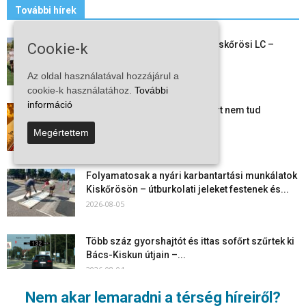
További hírek
Megkezdte a felkészülést a Kiskőrösi LC –
Cookie-k
együtt maradt a keret,...
2026-08-06
Az oldal használatával hozzájárul a
cookie-k használatához.
További
információ
Mi történik Európa felett? Ezért nem tud
szabadulni a kontinens a...
Megértettem
2026-08-05
Folyamatosak a nyári karbantartási munkálatok
Kiskőrösön – útburkolati jeleket festenek és...
2026-08-05
Több száz gyorshajtót és ittas sofőrt szűrtek ki
Bács-Kiskun útjain –...
2026-08-04
Nem akar lemaradni a térség híreiről?