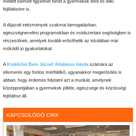
mellett kiemelt figyelmet fordít a gyermekek testi és lelki
fejlődésére is.
A díjazott intézmények szakmai támogatásban,
egészségnevelési programokban és módszertani segítségben is
részesülnek, amelyek tovább erősíthetik az iskolában már
működő jó gyakorlatokat.
A
Kiskőrösi Bem József Általános Iskola
számára az
elismerés egy fontos mérföldkő, ugyanakkor megerősítés is
abban, hogy érdemes folytatni azt a munkát, amelynek
középpontjában a gyermekek jólléte, egészsége és közösségi
fejlődése áll.
KAPCSOLÓDÓ CIKK