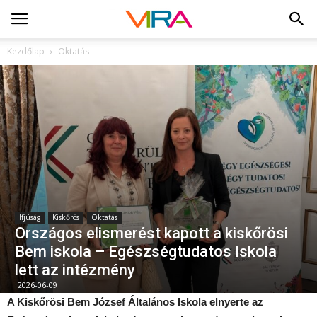
Kezdőlap
Oktatás
Ifjúság
Kiskőrös
Oktatás
Országos elismerést kapott a kiskőrösi
Bem iskola – Egészségtudatos Iskola
lett az intézmény
2026-06-09
A Kiskőrösi Bem József Általános Iskola elnyerte az