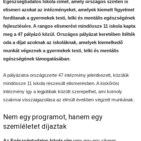
Egészségtudatos Iskola címet, amely országos szinten is
elismeri azokat az intézményeket, amelyek kiemelt figyelmet
fordítanak a gyermekek testi, lelki és mentális egészségének
fejlesztésére. A rangos elismerést mindössze 11 iskola kapta
meg a 47 pályázó közül. Országos pályázat keretében ítélték
oda a díjat azoknak az iskoláknak, amelyek kiemelkedő
munkát végeznek a gyermekek testi, lelki és mentális
egészségének támogatásában.
A pályázatra országszerte 47 intézmény jelentkezett, közülük
mindössze 11 iskola részesült elismerésben. A kiskőrösi
intézmény így a legjobbak között szerepelhet, ami komoly
szakmai visszaigazolása az elmúlt években végzett munkának.
Nem egy programot, hanem egy
szemléletet díjaztak
Az Egészségtudatos Iskola cím
nem egy-egy sikeres