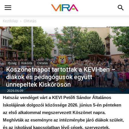
Kezdőlap
Oktatás
Ifjúság
Kiskőrös
Oktatás
Köszönetnapot tartottak a KEVI-ben –
diákok és pedagógusok együtt
ünnepeltek Kiskőrösön
2026-06-09
Hatszáz vendéget várt a KEVI Petőfi Sándor Általános
Iskolájának dolgozói közössége 2026. június 5-én pénteken
az első alkalommal megszervezett Köszönet napra.
Meghívták az eseményre az intézménybe járó diákok szüleit,
és az iskolával kapcsolatban lévő cégek, szervezetek,