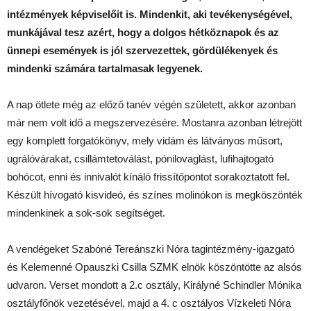
intézmények képviselőit is. Mindenkit, aki tevékenységével,
munkájával tesz azért, hogy a dolgos hétköznapok és az
ünnepi események is jól szervezettek, gördülékenyek és
mindenki számára tartalmasak legyenek.
A nap ötlete még az előző tanév végén született, akkor azonban
már nem volt idő a megszervezésére. Mostanra azonban létrejött
egy komplett forgatókönyv, mely vidám és látványos műsort,
ugrálóvárakat, csillámtetoválást, pónilovaglást, lufihajtogató
bohócot, enni és innivalót kínáló frissítőpontot sorakoztatott fel.
Készült hívogató kisvideó, és színes molinókon is megköszönték
mindenkinek a sok-sok segítséget.
A vendégeket Szabóné Tereánszki Nóra tagintézmény-igazgató
és Kelemenné Opauszki Csilla SZMK elnök köszöntötte az alsós
udvaron. Verset mondott a 2.c osztály, Királyné Schindler Mónika
osztályfőnök vezetésével, majd a 4. c osztályos Vízkeleti Nóra