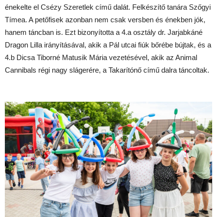
énekelte el Csézy Szeretlek című dalát. Felkészítő tanára Szőgyi
Tímea. A petőfisek azonban nem csak versben és énekben jók,
hanem táncban is. Ezt bizonyította a 4.a osztály dr. Jarjabkáné
Dragon Lilla irányításával, akik a Pál utcai fiúk bőrébe bújtak, és a
4.b Dicsa Tiborné Matusik Mária vezetésével, akik az Animal
Cannibals régi nagy slágerére, a Takarítónő című dalra táncoltak.