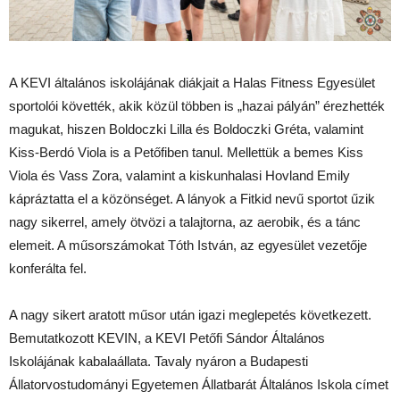
A KEVI általános iskolájának diákjait a Halas Fitness Egyesület
sportolói követték, akik közül többen is „hazai pályán” érezhették
magukat, hiszen Boldoczki Lilla és Boldoczki Gréta, valamint
Kiss-Berdó Viola is a Petőfiben tanul. Mellettük a bemes Kiss
Viola és Vass Zora, valamint a kiskunhalasi Hovland Emily
kápráztatta el a közönséget. A lányok a Fitkid nevű sportot űzik
nagy sikerrel, amely ötvözi a talajtorna, az aerobik, és a tánc
elemeit. A műsorszámokat Tóth István, az egyesület vezetője
konferálta fel.
A nagy sikert aratott műsor után igazi meglepetés következett.
Bemutatkozott KEVIN, a KEVI Petőfi Sándor Általános
Iskolájának kabalaállata. Tavaly nyáron a Budapesti
Állatorvostudományi Egyetemen Állatbarát Általános Iskola címet