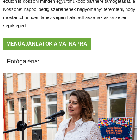
ezúton is köszöni minden együttműködő partnere támogatását, a
Köszönet napból pedig szeretnének hagyományt teremteni, hogy
mostantól minden tanév végén hálát adhassanak az önzetlen
segítségért.
MENÜAJÁNLATOK A MAI NAPRA
Fotógaléria: