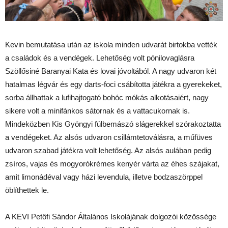
Kevin bemutatása után az iskola minden udvarát birtokba vették
a családok és a vendégek. Lehetőség volt pónilovaglásra
Szöllősiné Baranyai Kata és lovai jóvoltából. A nagy udvaron két
hatalmas légvár és egy darts-foci csábította játékra a gyerekeket,
sorba állhattak a lufihajtogató bohóc mókás alkotásaiért, nagy
sikere volt a minifánkos sátornak és a vattacukornak is.
Mindeközben Kis Gyöngyi fülbemászó slágerekkel szórakoztatta
a vendégeket. Az alsós udvaron csillámtetoválásra, a műfüves
udvaron szabad játékra volt lehetőség. Az alsós aulában pedig
zsíros, vajas és mogyorókrémes kenyér várta az éhes szájakat,
amit limonádéval vagy házi levendula, illetve bodzaszörppel
öblíthettek le.
A KEVI Petőfi Sándor Általános Iskolájának dolgozói közössége