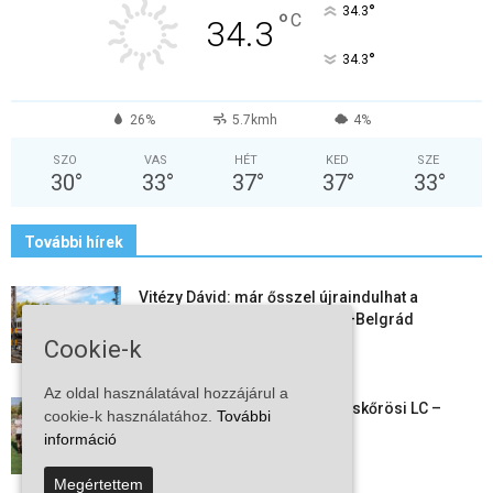
°
34.3
°
C
34.3
°
34.3
26%
5.7kmh
4%
SZO
VAS
HÉT
KED
SZE
30
°
33
°
37
°
37
°
33
°
További hírek
Vitézy Dávid: már ősszel újraindulhat a
személyszállítás a Budapest–Belgrád
vasútvonalon
Cookie-k
2026-08-06
Az oldal használatával hozzájárul a
Megkezdte a felkészülést a Kiskőrösi LC –
cookie-k használatához.
További
együtt maradt a keret,...
információ
2026-08-06
Megértettem