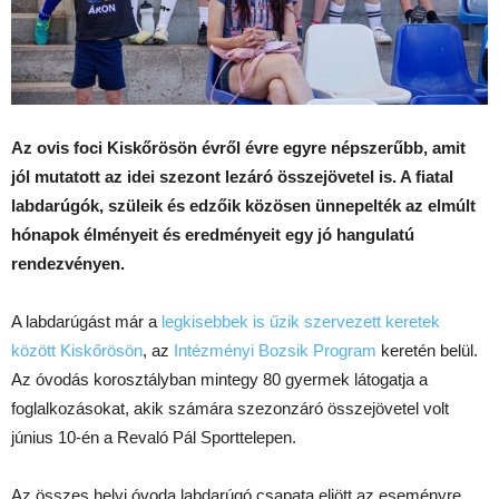
Az ovis foci Kiskőrösön évről évre egyre népszerűbb, amit
jól mutatott az idei szezont lezáró összejövetel is. A fiatal
labdarúgók, szüleik és edzőik közösen ünnepelték az elmúlt
hónapok élményeit és eredményeit egy jó hangulatú
rendezvényen.
A labdarúgást már a
legkisebbek is űzik szervezett keretek
között Kiskőrösön
, az
Intézményi Bozsik Program
keretén belül.
Az óvodás korosztályban mintegy 80 gyermek látogatja a
foglalkozásokat, akik számára szezonzáró összejövetel volt
június 10-én a Revaló Pál Sporttelepen.
Az összes helyi óvoda labdarúgó csapata eljött az eseményre,