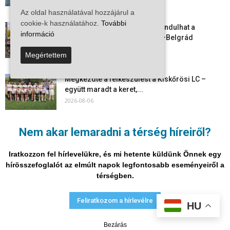
2026-08-07
Az oldal használatával hozzájárul a
cookie-k használatához.
További
Vitézy Dávid: már ősszel újraindulhat a
információ
személyszállítás a Budapest–Belgrád
vasútvonalon
Megértettem
2026-08-06
Megkezdte a felkészülést a Kiskőrösi LC –
együtt maradt a keret,...
2026-08-06
Mi történik Európa felett? Ezért nem tud
Nem akar lemaradni a térség híreiről?
szabadulni a kontinens a...
2026-08-05
Iratkozzon fel hírlevelükre, és mi hetente küldünk Önnek egy
hírösszefoglalót az elmúlt napok legfontosabb eseményeiről a
térségben.
Adatvédelmi nyilatkozat
Médiaajánlat
Impresszum
Feliratkozom a hírlevélre
HU
© Vira Média Kft.
Bezárás