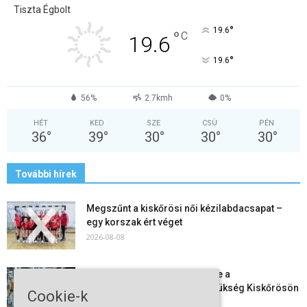
Tiszta Égbolt
°
19.6
°
C
19.6
°
19.6
56%
2.7kmh
0%
HÉT
KED
SZE
CSÜ
PÉN
36
°
39
°
30
°
30
°
30
°
További hírek
Megszűnt a kiskőrösi női kézilabdacsapat –
egy korszak ért véget
2026-08-08
Aktuális állásajánlatok: ezekre a
munkavállalókra van most szükség Kiskőrösön
Cookie-k
és a...