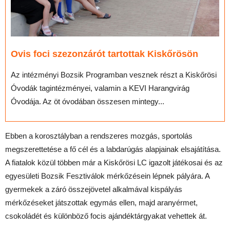
Ovis foci szezonzárót tartottak Kiskőrösön
Az intézményi Bozsik Programban vesznek részt a Kiskőrösi
Óvodák tagintézményei, valamin a KEVI Harangvirág
Óvodája. Az öt óvodában összesen mintegy...
Ebben a korosztályban a rendszeres mozgás, sportolás
megszerettetése a fő cél és a labdarúgás alapjainak elsajátítása.
A fiatalok közül többen már a Kiskőrösi LC igazolt játékosai és az
egyesületi Bozsik Fesztiválok mérkőzésein lépnek pályára. A
gyermekek a záró összejövetel alkalmával kispályás
mérkőzéseket játszottak egymás ellen, majd aranyérmet,
csokoládét és különböző focis ajándéktárgyakat vehettek át.