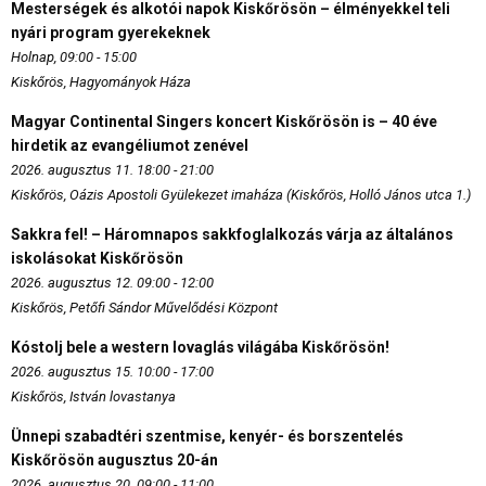
Mesterségek és alkotói napok Kiskőrösön – élményekkel teli
nyári program gyerekeknek
Holnap, 09:00 - 15:00
Kiskőrös, Hagyományok Háza
Magyar Continental Singers koncert Kiskőrösön is – 40 éve
hirdetik az evangéliumot zenével
2026. augusztus 11. 18:00 - 21:00
Kiskőrös, Oázis Apostoli Gyülekezet imaháza (Kiskőrös, Holló János utca 1.)
Sakkra fel! – Háromnapos sakkfoglalkozás várja az általános
iskolásokat Kiskőrösön
2026. augusztus 12. 09:00 - 12:00
Kiskőrös, Petőfi Sándor Művelődési Központ
Kóstolj bele a western lovaglás világába Kiskőrösön!
2026. augusztus 15. 10:00 - 17:00
Kiskőrös, István lovastanya
Ünnepi szabadtéri szentmise, kenyér- és borszentelés
Kiskőrösön augusztus 20-án
2026. augusztus 20. 09:00 - 11:00