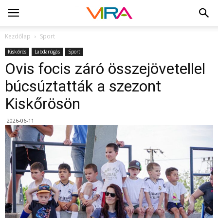
Kezdőlap
Sport
Kiskőrös
Labdarúgás
Sport
Ovis focis záró összejövetellel
búcsúztatták a szezont
Kiskőrösön
2026-06-11