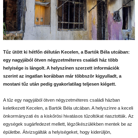
Tűz ütött ki hétfőn délután Kecelen, a Bartók Béla utcában:
egy nagyjából ötven négyzetméteres családi ház több
helyisége is lángolt. A helyszínen szerzett információk
szerint az ingatlan korábban már többször kigyulladt, a
mostani tűz után pedig gyakorlatilag teljesen kiégett.
A tűz egy nagyjából ötven négyzetméteres családi házban
keletkezett Kecelen, a Bartók Béla utcában. A helyszínre a keceli
önkormányzati és a kiskőrösi hivatásos tűzoltókat riasztották. Az
egységek sugárfedezet mellett, légzőkészülékben mentek be az
épületbe. Átvizsgálták a helyiségeket, hogy kiderüljön,