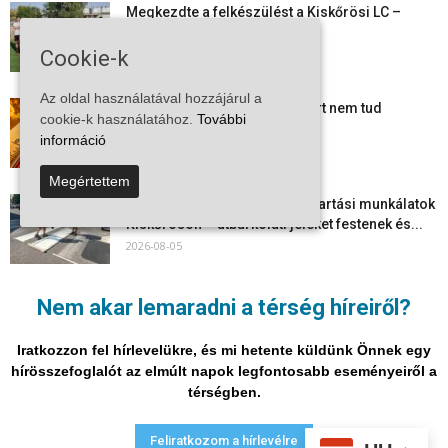
Megkezdte a felkészülést a Kiskőrösi LC –
együtt maradt a keret,...
2026-08-06
Cookie-k
Az oldal használatával hozzájárul a
Mi történik Európa felett? Ezért nem tud
cookie-k használatához.
További
szabadulni a kontinens a...
információ
2026-08-05
Megértettem
Folyamatosak a nyári karbantartási munkálatok
Kiskőrösön – útburkolati jeleket festenek és...
2026-08-05
Több száz gyorshajtót és ittas sofőrt szűrtek ki
Nem akar lemaradni a térség híreiről?
Bács-Kiskun útjain –...
2026-08-04
Iratkozzon fel hírlevelükre, és mi hetente küldünk Önnek egy
hírösszefoglalót az elmúlt napok legfontosabb eseményeiről a
térségben.
Adatvédelmi nyilatkozat
Médiaajánlat
Impresszum
Feliratkozom a hírlevélre