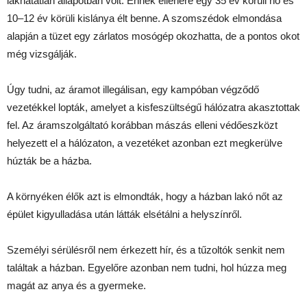
lakhatatlan állapotban volt. Ennek ellenére egy 35 év körüli nő és
10–12 év körüli kislánya élt benne. A szomszédok elmondása
alapján a tüzet egy zárlatos mosógép okozhatta, de a pontos okot
még vizsgálják.
Úgy tudni, az áramot illegálisan, egy kampóban végződő
vezetékkel lopták, amelyet a kisfeszültségű hálózatra akasztottak
fel. Az áramszolgáltató korábban mászás elleni védőeszközt
helyezett el a hálózaton, a vezetéket azonban ezt megkerülve
húzták be a házba.
A környéken élők azt is elmondták, hogy a házban lakó nőt az
épület kigyulladása után látták elsétálni a helyszínről.
Személyi sérülésről nem érkezett hír, és a tűzoltók senkit nem
találtak a házban. Egyelőre azonban nem tudni, hol húzza meg
magát az anya és a gyermeke.