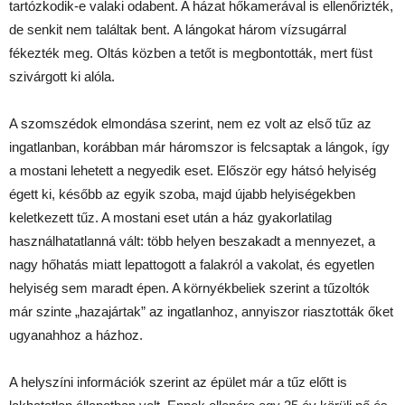
tartózkodik-e valaki odabent. A házat hőkamerával is ellenőrizték,
de senkit nem találtak bent. A lángokat három vízsugárral
fékezték meg. Oltás közben a tetőt is megbontották, mert füst
szivárgott ki alóla.
A szomszédok elmondása szerint, nem ez volt az első tűz az
ingatlanban, korábban már háromszor is felcsaptak a lángok, így
a mostani lehetett a negyedik eset. Először egy hátsó helyiség
égett ki, később az egyik szoba, majd újabb helyiségekben
keletkezett tűz. A mostani eset után a ház gyakorlatilag
használhatatlanná vált: több helyen beszakadt a mennyezet, a
nagy hőhatás miatt lepattogott a falakról a vakolat, és egyetlen
helyiség sem maradt épen. A környékbeliek szerint a tűzoltók
már szinte „hazajártak” az ingatlanhoz, annyiszor riasztották őket
ugyanahhoz a házhoz.
A helyszíni információk szerint az épület már a tűz előtt is