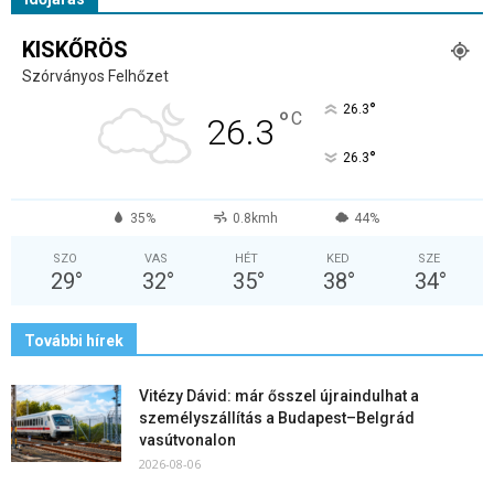
KISKŐRÖS
Szórványos Felhőzet
°
26.3
°
C
26.3
°
26.3
35%
0.8kmh
44%
SZO
VAS
HÉT
KED
SZE
29
°
32
°
35
°
38
°
34
°
További hírek
Vitézy Dávid: már ősszel újraindulhat a
személyszállítás a Budapest–Belgrád
vasútvonalon
2026-08-06