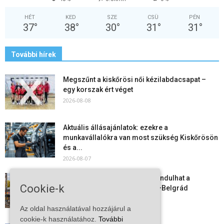
HÉT
KED
SZE
CSÜ
PÉN
37
°
38
°
30
°
31
°
31
°
További hírek
Megszűnt a kiskőrösi női kézilabdacsapat –
egy korszak ért véget
2026-08-08
Aktuális állásajánlatok: ezekre a
munkavállalókra van most szükség Kiskőrösön
és a...
2026-08-07
Vitézy Dávid: már ősszel újraindulhat a
Cookie-k
személyszállítás a Budapest–Belgrád
vasútvonalon
Az oldal használatával hozzájárul a
2026-08-06
cookie-k használatához.
További