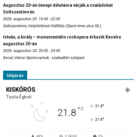
Augusztus 20-án ünnepi délutánra várják a családokat
Soltszentimrén
2026. augusztus 20. 16:00 - 22:00
Soltszentimre, Helytörténeti Kiállítás (Szent Imre utca 38.),
István, a király – monumentális rockopera érkezik Kecelre
augusztus 20-án
2026. augusztus 20. 20:00 - 23:00
Kecel, Városi Sportcsarnok - szabadtéri színpad
Időjárás
KISKŐRÖS
Tiszta Égbolt
°
21.8
°
C
21.8
°
21.8
48%
3.3kmh
0%