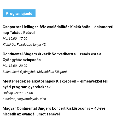
Programajánló
Csoportos Hellinger-féle családállítás Kiskőrösön – önismereti
nap Takács Reával
Ma, 10:00 - 17:00
Kiskőrös, Felsőcebe tanya 45.
Continental Singers érkezik Soltvadkertre – zenés este a
Gyöngyház színpadán
Ma, 18:00 - 20:00
Soltvadkert, Gyöngyház Művelődési Központ
Mesterségek és alkotói napok Kiskőrösön – élményekkel teli
nyári program gyerekeknek
Holnap, 09:00 - 15:00
Kiskőrös, Hagyományok Háza
Magyar Continental Singers koncert Kiskőrösön is – 40 éve
hirdetik az evangéliumot zenével