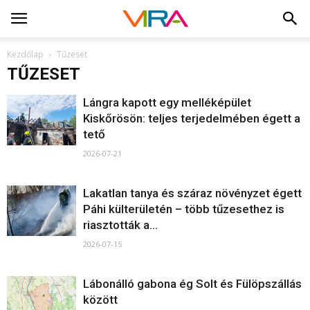
Kezdőlap
Tűzeset
TŰZESET
Lángra kapott egy melléképület
Kiskőrösön: teljes terjedelmében égett a
tető
2026-07-21
Lakatlan tanya és száraz növényzet égett
Páhi külterületén – több tűzesethez is
riasztották a...
2026-07-15
Lábonálló gabona ég Solt és Fülöpszállás
között