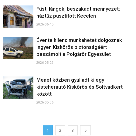
Füst, lángok, beszakadt mennyezet:
háztűz pusztított Kecelen
2026-06-15
Évente kilenc munkahetet dolgoznak
ingyen Kiskőrös biztonságáért –
beszámolt a Polgárőr Egyesület
2026-05-29
Menet közben gyulladt ki egy
kisteherautó Kiskőrös és Soltvadkert
között
2026-05-06
1
2
3