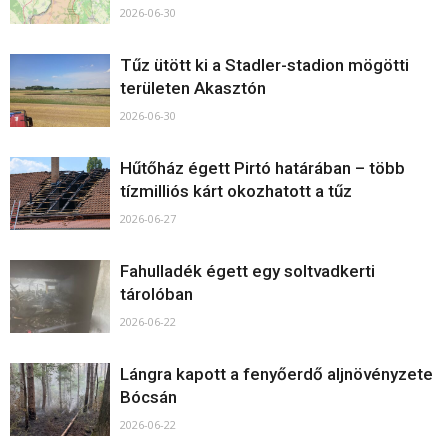
2026-06-30
Tűz ütött ki a Stadler-stadion mögötti
területen Akasztón
2026-06-30
Hűtőház égett Pirtó határában – több
tízmilliós kárt okozhatott a tűz
2026-06-27
Fahulladék égett egy soltvadkerti
tárolóban
2026-06-22
Lángra kapott a fenyőerdő aljnövényzete
Bócsán
2026-06-22