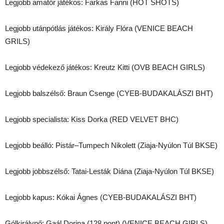
Legjobb amatőr játékos: Farkas Fanni (HOT SHOTS)
Legjobb utánpótlás játékos: Király Flóra (VENICE BEACH
GRILS)
Legjobb védekező játékos: Kreutz Kitti (OVB BEACH GIRLS)
Legjobb balszélső: Braun Csenge (CYEB-BUDAKALÁSZI BHT)
Legjobb specialista: Kiss Dorka (RED VELVET BHC)
Legjobb beálló: Pistár–Tumpech Nikolett (Ziaja-Nyúlon Túl BKSE)
Legjobb jobbszélső: Tatai-Lesták Diána (Ziaja-Nyúlon Túl BKSE)
Legjobb kapus: Kókai Ágnes (CYEB-BUDAKALÁSZI BHT)
Gólkirálynő: Gaál Dorina (128 pont) (VENICE BEACH GIRLS)