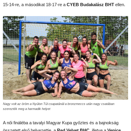
15-14-re, a másodikat 18-17-re a
CYEB Budakalász BHT
ellen.
Nagy volt az öröm a Nyúlon Túl csapatánál a bronzmeccs után nagy csatában
szerezték meg a harmadik helyet
A női fináléba a tavalyi Magyar Kupa győztes és a bajnokság
összetett első helyezettje, a
Red Velvet BHC
, illetve a
Venice