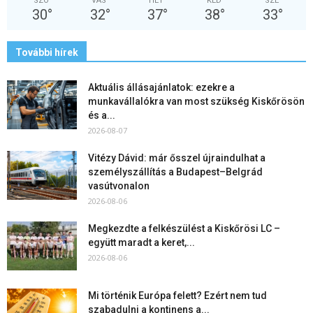
SZO
VAS
HÉT
KED
SZE
30
°
32
°
37
°
38
°
33
°
További hírek
Aktuális állásajánlatok: ezekre a
munkavállalókra van most szükség Kiskőrösön
és a...
2026-08-07
Vitézy Dávid: már ősszel újraindulhat a
személyszállítás a Budapest–Belgrád
vasútvonalon
2026-08-06
Megkezdte a felkészülést a Kiskőrösi LC –
együtt maradt a keret,...
2026-08-06
Mi történik Európa felett? Ezért nem tud
szabadulni a kontinens a...