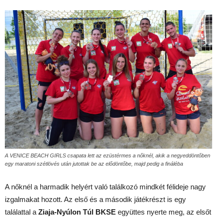
A VENICE BEACH GIRLS csapata lett az ezüstérmes a nőknél, akik a negyeddöntőben
egy maratoni szétlövés után jutottak be az elődöntőbe, majd pedig a fináléba
A nőknél a harmadik helyért való találkozó mindkét félideje nagy
izgalmakat hozott. Az első és a második játékrészt is egy
találattal a
Ziaja-Nyúlon Túl BKSE
együttes nyerte meg, az elsőt