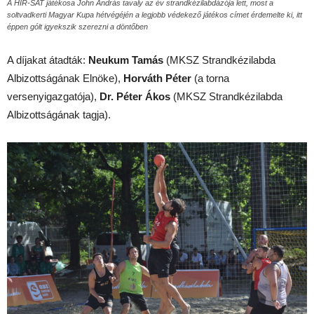
A HÍR-SAT játékosa John András tavaly az év strandkézilabdázója lett, most a
soltvadkerti Magyar Kupa hétvégéjén a legjobb védekező játékos címet érdemelte ki, itt
éppen gólt igyekszik szerezni a döntőben
A díjakat átadták:
Neukum Tamás
(MKSZ Strandkézilabda
Albizottságának Elnöke),
Horváth Péter
(a torna
versenyigazgatója),
Dr. Péter Ákos
(MKSZ Strandkézilabda
Albizottságának tagja).