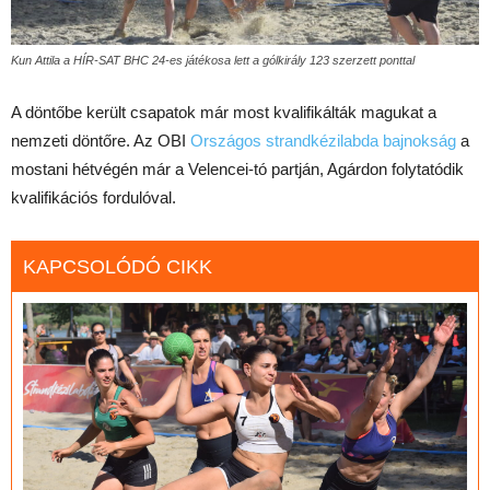
Kun Attila a HÍR-SAT BHC 24-es játékosa lett a gólkirály 123 szerzett ponttal
A döntőbe került csapatok már most kvalifikálták magukat a
nemzeti döntőre. Az OBI
Országos strandkézilabda bajnokság
a
mostani hétvégén már a Velencei-tó partján, Agárdon folytatódik
kvalifikációs fordulóval.
KAPCSOLÓDÓ CIKK