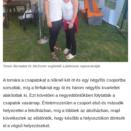
Temes Bernadett és Siti Eszter segítették a játékosok regenerációját
A tornára a csapatokat a nőknél két öt és egy négyfős csoportba
sorsolták, míg a férfiaknál egy öt és három négyfős kvartettet
alakítottak ki. Ezt követően a negyeddöntőkben folytatták a
csapatok vasárnap. Értelemszerűen a csoport első és második
helyezettei a felsőházban, míg a többiek az alsóházban, majd
következtek az elődöntők, hogy később a helyosztókon döntsék
el a végső helyezéseket.