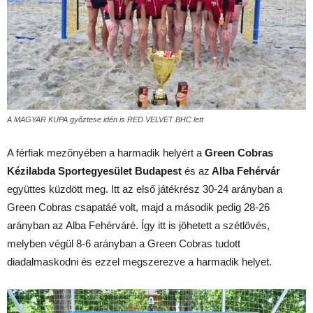
A MAGYAR KUPA győztese idén is RED VELVET BHC lett
A férfiak mezőnyében a harmadik helyért a
Green Cobras
Kézilabda Sportegyesület Budapest
és az
Alba Fehérvár
együttes küzdött meg. Itt az első játékrész 30-24 arányban a
Green Cobras csapatáé volt, majd a második pedig 28-26
arányban az Alba Fehérváré. Így itt is jöhetett a szétlövés,
melyben végül 8-6 arányban a Green Cobras tudott
diadalmaskodni és ezzel megszerezve a harmadik helyet.