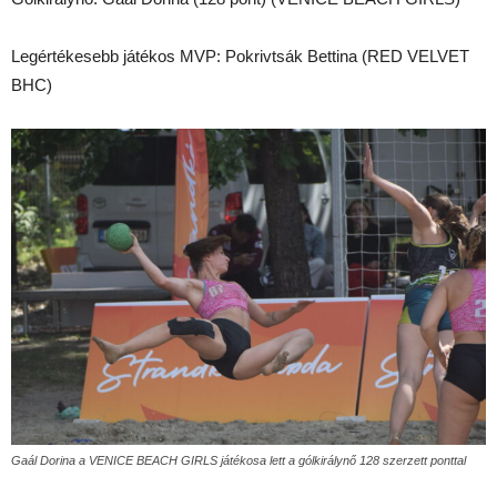
Legértékesebb játékos MVP: Pokrivtsák Bettina (RED VELVET
BHC)
Gaál Dorina a VENICE BEACH GIRLS játékosa lett a gólkirálynő 128 szerzett ponttal