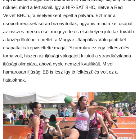
nőknél, mind a férfiaknál. Így a HÍR-SAT BHC, illetve a Red
Velvet BHC újra esélyesként lépett a pályára. Ezt már a
csoportmeccsek során bizonyították, ugyanis mind a két csapat
az összes mérkózését megnyerte és első helyen jutottak tovább
a középdöntőbe, emellett a Magyar Utánpótlás Válogatott két
csapattal is képviseltette magát. Számukra ez egy felkészülési
torna volt, hiszen az ifjúsági válogatott kijutott a strandkézilabda
ifjúsági olimpiára, ahová nyolc nemzet kvalifikált. Mivel
hamarosan ifjúsági EB is lesz így jó felkészülés volt ez a
fiataloknak.