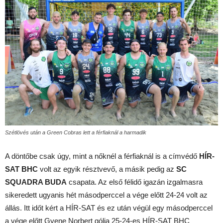
Szétlövés után a Green Cobras lett a férfiaknál a harmadik
A döntőbe csak úgy, mint a nőknél a férfiaknál is a címvédő
HÍR-
SAT BHC
volt az egyik résztvevő, a másik pedig az
SC
SQUADRA BUDA
csapata. Az első félidő igazán izgalmasra
sikeredett ugyanis hét másodperccel a vége előtt 24-24 volt az
állás. Itt időt kért a HÍR-SAT és ez után végül egy másodperccel
a vége előtt Gyene Norbert gólja 25-24-es HÍR-SAT BHC