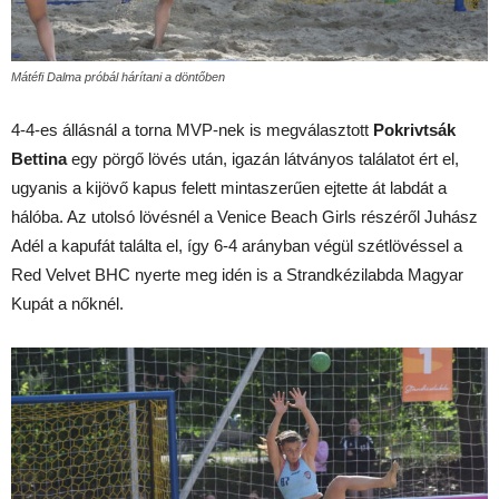
Mátéfi Dalma próbál hárítani a döntőben
4-4-es állásnál a torna MVP-nek is megválasztott
Pokrivtsák
Bettina
egy pörgő lövés után, igazán látványos találatot ért el,
ugyanis a kijövő kapus felett mintaszerűen ejtette át labdát a
hálóba. Az utolsó lövésnél a Venice Beach Girls részéről Juhász
Adél a kapufát találta el, így 6-4 arányban végül szétlövéssel a
Red Velvet BHC nyerte meg idén is a Strandkézilabda Magyar
Kupát a nőknél.