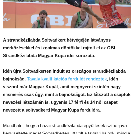
A strandkézilabda Soltvadkert hétvégéjén látványos
mérkőzésekkel és izgalmas döntőkkel rajtolt el az OBI
Strandkézilabda Magyar Kupa idei sorozata.
Idén újra Soltvadkerten indult az országos strandkézilabda
bajnokság.
Tavaly kvalifikációs fordulót rendeztek
, idén
viszont már Magyar Kupát, amit megnyerni szintén nagy
elismerés csak úgy, mint a bajnokságot. Ez látszott a csaptok
nevezési létszámán is, ugyanis 17 férfi és 14 női csapat
nevezett a soltvadkerti Magyar Kupa fordulóra.
Mondhatni, hogy a hazai strandkézilabda együttesek színe-java
képviseltette magát Soltvadkerten. Itt volt a tavalyi bajnok, mind a