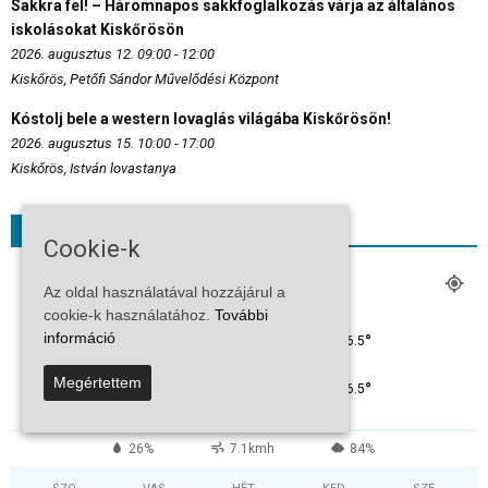
Sakkra fel! – Háromnapos sakkfoglalkozás várja az általános
iskolásokat Kiskőrösön
2026. augusztus 12. 09:00 - 12:00
Kiskőrös, Petőfi Sándor Művelődési Központ
Kóstolj bele a western lovaglás világába Kiskőrösön!
2026. augusztus 15. 10:00 - 17:00
Kiskőrös, István lovastanya
Időjárás
Cookie-k
KISKŐRÖS
Az oldal használatával hozzájárul a
Erős Felhőzet
cookie-k használatához.
További
információ
°
36.5
°
C
36.5
Megértettem
°
36.5
26%
7.1kmh
84%