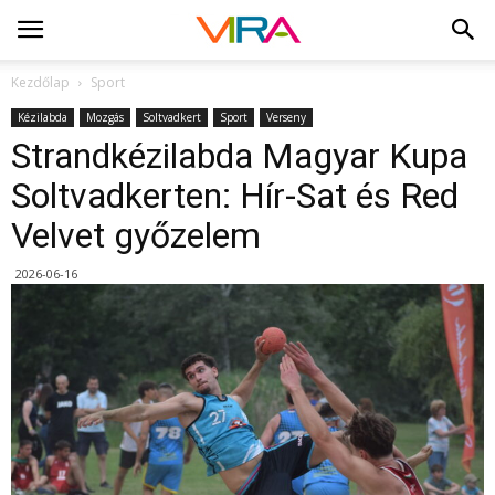
Kezdőlap
Sport
Kézilabda
Mozgás
Soltvadkert
Sport
Verseny
Strandkézilabda Magyar Kupa
Soltvadkerten: Hír-Sat és Red
Velvet győzelem
2026-06-16