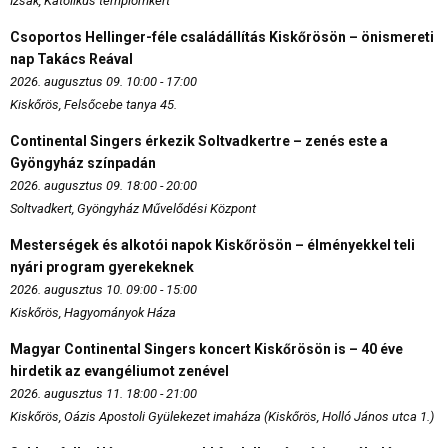
Izsák, Katolikus templomkert
Csoportos Hellinger-féle családállítás Kiskőrösön – önismereti
nap Takács Reával
2026. augusztus 09. 10:00 - 17:00
Kiskőrös, Felsőcebe tanya 45.
Continental Singers érkezik Soltvadkertre – zenés este a
Gyöngyház színpadán
2026. augusztus 09. 18:00 - 20:00
Soltvadkert, Gyöngyház Művelődési Központ
Mesterségek és alkotói napok Kiskőrösön – élményekkel teli
nyári program gyerekeknek
2026. augusztus 10. 09:00 - 15:00
Kiskőrös, Hagyományok Háza
Magyar Continental Singers koncert Kiskőrösön is – 40 éve
hirdetik az evangéliumot zenével
2026. augusztus 11. 18:00 - 21:00
Kiskőrös, Oázis Apostoli Gyülekezet imaháza (Kiskőrös, Holló János utca 1.)