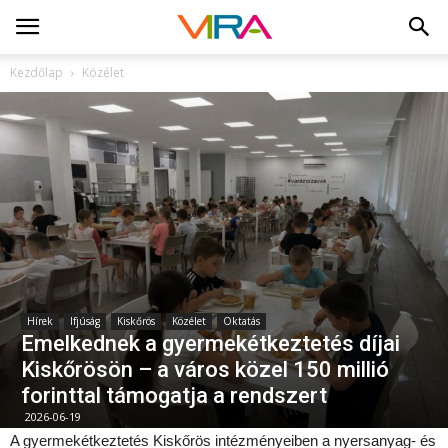
Kezdőlap
Közélet
Hírek
Ifjúság
Kiskőrös
Közélet
Oktatás
Emelkednek a gyermekétkeztetés díjai
Kiskőrösön – a város közel 150 millió
forinttal támogatja a rendszert
2026-06-19
A gyermekétkeztetés Kiskőrös intézményeiben a nyersanyag- és