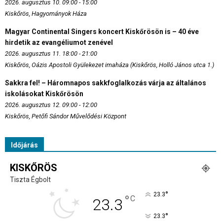
2026. augusztus 10. 09:00 - 15:00
Kiskőrös, Hagyományok Háza
Magyar Continental Singers koncert Kiskőrösön is – 40 éve
hirdetik az evangéliumot zenével
2026. augusztus 11. 18:00 - 21:00
Kiskőrös, Oázis Apostoli Gyülekezet imaháza (Kiskőrös, Holló János utca 1.)
Sakkra fel! – Háromnapos sakkfoglalkozás várja az általános
iskolásokat Kiskőrösön
2026. augusztus 12. 09:00 - 12:00
Kiskőrös, Petőfi Sándor Művelődési Központ
Időjárás
KISKŐRÖS
Tiszta Égbolt
°
23.3
°
C
23.3
°
23.3