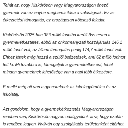
Tehát az, hogy Kiskőrösön vagy Magyarországon éhező
gyermek van ez enyhe meghamisítása a valóságnak. Ez az
étkeztetési támogatás, ez országosan kötelező feladat.
Kiskőrösön 2025-ban 383 millió forintba került összesen a
gyermekétkeztetés, ebből az önkormányzati hozzájárulás 146,1
millió forint volt, az állami támogatás pedig 174,7 millió forint volt.
Ehhez jöttek még hozzá a szülői befizetések, ami 62 millió forintot
tett ki. Mi továbbra is, támogatjuk a gyermekétkezést, tehát
minden gyermeknek lehetősége van a napi több étkezésre.
E mellé még ott van a gyerekeknek az iskolagyümölcs és az
iskolatej.
Azt gondolom, hogy a gyermekétkeztetés Magyarországon
rendben van, Kiskőrösön nagyon odafigyelünk arra, hogy ezután
is rendben legyen. Nyilván egy szolgáltatás területenként eltérhet,