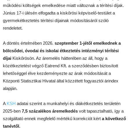
működési költségek emelkedése miatt változnak a térítési díjak.
Június 17-i ülésén elfogadta a kiskőrösi képviselő-testület a
gyermekétkeztetés térítési díjainak módosításáról szóló
rendeletet.
A döntés értelmében 2026.
szeptember 1-jétől emelkednek a
bölcsődei, óvodai és iskolai étkeztetés intézményi térítési
díjai
Kiskőrösön. Az áremelés hátterében az áll, hogy a
közétkeztetést végző Eatrend Kft. a szerződésben biztosított
lehetőséggel élve kezdeményezte az árak módosítását a
Központi Statisztikai Hivatal által közzétett fogyasztói árindex
alapján.
A
KSH
adatai szerint a munkahelyi és diákétkeztetés területén
2025-ben
7,5 százalékos áremelkedés
volt tapasztalható, így a
szolgáltató ennek megfelelő mértékű korrekciót kért
a következő
tanévtől.