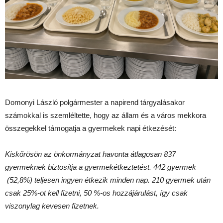
Domonyi László polgármester a napirend tárgyalásakor
számokkal is szemléltette, hogy az állam és a város mekkora
összegekkel támogatja a gyermekek napi étkezését:
Kiskőrösön az önkormányzat havonta átlagosan 837
gyermeknek biztosítja a gyermekétkeztetést. 442 gyermek
(52,8%) teljesen ingyen étkezik minden nap. 210 gyermek után
csak 25%-ot kell fizetni, 50 %-os hozzájárulást, így csak
viszonylag kevesen fizetnek.