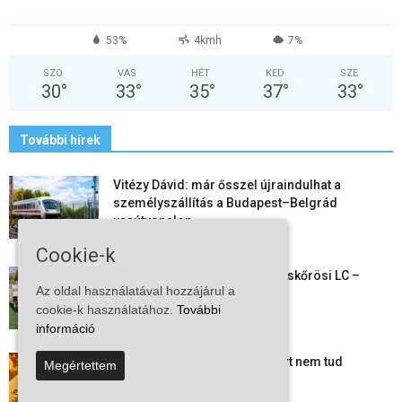
53%
4kmh
7%
SZO
VAS
HÉT
KED
SZE
30
°
33
°
35
°
37
°
33
°
További hírek
Vitézy Dávid: már ősszel újraindulhat a
személyszállítás a Budapest–Belgrád
vasútvonalon
2026-08-06
Cookie-k
Megkezdte a felkészülést a Kiskőrösi LC –
Az oldal használatával hozzájárul a
együtt maradt a keret,...
cookie-k használatához.
További
2026-08-06
információ
Mi történik Európa felett? Ezért nem tud
Megértettem
szabadulni a kontinens a...
2026-08-05