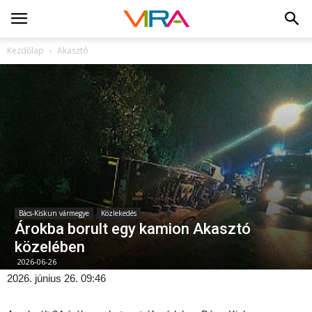
Kezdőlap
Akasztó
Bács-Kiskun vármegye
Közlekedés
Árokba borult egy kamion Akasztó
közelében
2026-06-26
2026. június 26. 09:46