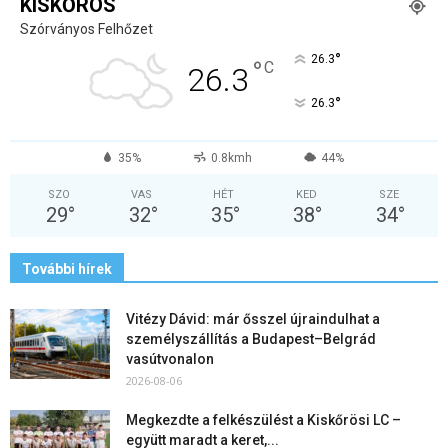
KISKŐRÖS
Szórványos Felhőzet
°
26.3
°
C
26.3
°
26.3
35%
0.8kmh
44%
SZO
VAS
HÉT
KED
SZE
29
°
32
°
35
°
38
°
34
°
További hírek
Vitézy Dávid: már ősszel újraindulhat a
személyszállítás a Budapest–Belgrád
vasútvonalon
2026-08-06
Megkezdte a felkészülést a Kiskőrösi LC –
együtt maradt a keret,...