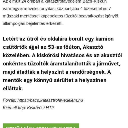
Az elmúlt 24 órában a katasztrófavédelem Bács-Kiskun
vármegyei műveletirányítási központjába 4 tűzesettel és 7
műszaki mentéssel kapcsolatos tűzoltói beavatkozást igénylő
állampolgári bejelentés érkezett.
Letért az útról és oldalára borult egy kamion
csütörtök éjjel az 53-as főúton, Akasztó
közelében. A kiskőrösi hivatásos és az akasztói
önkéntes tűzoltók áramtalanították a járművet,
majd átadták a helyszínt a rendőrségnek. A
mentők egy könnyű sérültet a helyszínen
elláttak.
Forrás: https://bacs.katasztrofavedelem.hu
Kiemelt kép: Kiskőrösi HTP