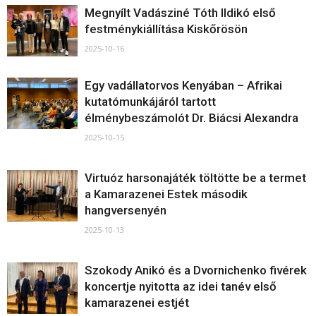
Megnyílt Vadásziné Tóth Ildikó első
festménykiállítása Kiskőrösön
2025-10-16
Egy vadállatorvos Kenyában – Afrikai
kutatómunkájáról tartott
élménybeszámolót Dr. Biácsi Alexandra
2025-10-15
Virtuóz harsonajáték töltötte be a termet
a Kamarazenei Estek második
hangversenyén
2025-10-13
Szokody Anikó és a Dvornichenko fivérek
koncertje nyitotta az idei tanév első
kamarazenei estjét