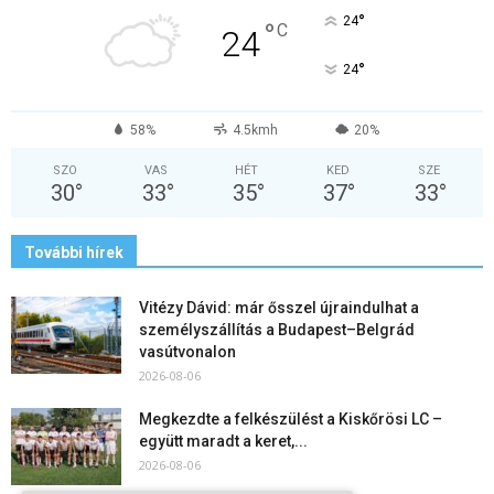
°
24
°
C
24
°
24
58%
4.5kmh
20%
SZO
VAS
HÉT
KED
SZE
30
°
33
°
35
°
37
°
33
°
További hírek
Vitézy Dávid: már ősszel újraindulhat a
személyszállítás a Budapest–Belgrád
vasútvonalon
2026-08-06
Megkezdte a felkészülést a Kiskőrösi LC –
együtt maradt a keret,...
2026-08-06