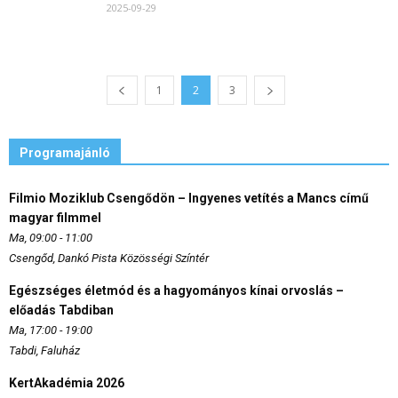
2025-09-29
1
2
3
Programajánló
Filmio Moziklub Csengődön – Ingyenes vetítés a Mancs című
magyar filmmel
Ma, 09:00 - 11:00
Csengőd, Dankó Pista Közösségi Színtér
Egészséges életmód és a hagyományos kínai orvoslás –
előadás Tabdiban
Ma, 17:00 - 19:00
Tabdi, Faluház
KertAkadémia 2026