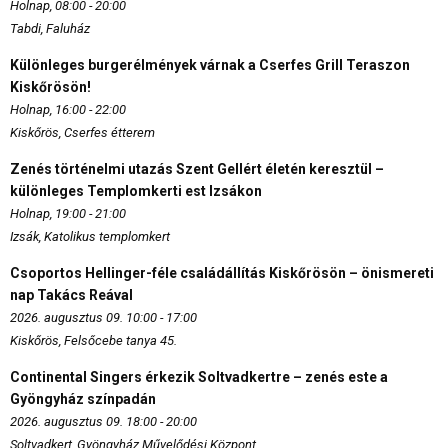
Holnap, 08:00 - 20:00
Tabdi, Faluház
Különleges burgerélmények várnak a Cserfes Grill Teraszon
Kiskőrösön!
Holnap, 16:00 - 22:00
Kiskőrös, Cserfes étterem
Zenés történelmi utazás Szent Gellért életén keresztül –
különleges Templomkerti est Izsákon
Holnap, 19:00 - 21:00
Izsák, Katolikus templomkert
Csoportos Hellinger-féle családállítás Kiskőrösön – önismereti
nap Takács Reával
2026. augusztus 09. 10:00 - 17:00
Kiskőrös, Felsőcebe tanya 45.
Continental Singers érkezik Soltvadkertre – zenés este a
Gyöngyház színpadán
2026. augusztus 09. 18:00 - 20:00
Soltvadkert, Gyöngyház Művelődési Központ