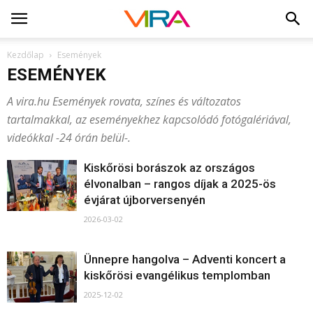
Kezdőlap
Események
ESEMÉNYEK
A vira.hu Események rovata, színes és változatos
tartalmakkal, az eseményekhez kapcsolódó fotógalériával,
videókkal -24 órán belül-.
Kiskőrösi borászok az országos
élvonalban – rangos díjak a 2025-ös
évjárat újborversenyén
2026-03-02
Ünnepre hangolva – Adventi koncert a
kiskőrösi evangélikus templomban
2025-12-02