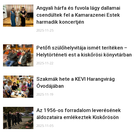
Angyali hárfa és fuvola lágy dallamai
csendültek fel a Kamarazenei Estek
harmadik koncertjén
2025-11-25
Petőfi szülőhelyvitája ismét terítéken –
Helytörténeti est a kiskőrösi könyvtárban
2025-11-22
Szakmák hete a KEVI Harangvirág
Óvodájában
2025-11-19
Az 1956-os forradalom leverésének
áldozataira emlékeztek Kiskőrösön
2025-11-05