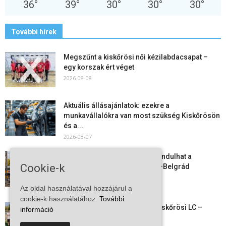
36
°
39
°
30
°
30
°
30
°
További hírek
Megszűnt a kiskőrösi női kézilabdacsapat –
egy korszak ért véget
2026-08-08
Aktuális állásajánlatok: ezekre a
munkavállalókra van most szükség Kiskőrösön
és a...
2026-08-07
Vitézy Dávid: már ősszel újraindulhat a
Cookie-k
személyszállítás a Budapest–Belgrád
vasútvonalon
2026-08-06
Az oldal használatával hozzájárul a
cookie-k használatához.
További
Megkezdte a felkészülést a Kiskőrösi LC –
információ
együtt maradt a keret,...