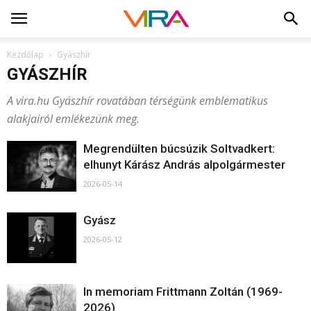
Kezdőlap
Gyászhír
GYÁSZHÍR
A vira.hu Gyászhír rovatában térségünk emblematikus
alakjairól emlékezünk meg.
Megrendülten búcsúzik Soltvadkert:
elhunyt Kárász András alpolgármester
2026-05-14
Gyász
2026-05-12
In memoriam Frittmann Zoltán (1969-
2026)