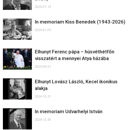
2026-01-13
In memoriam Kiss Benedek (1943-2026)
2026-01-05
Elhunyt Ferenc pápa – húsvéthétfőn
visszatért a mennyei Atya házába
2025-04-21
Elhunyt Lovász László, Kecel ikonikus
alakja
2024-12-31
In memoriam Udvarhelyi István
2024-12-30