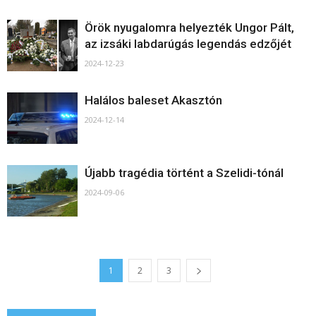
Örök nyugalomra helyezték Ungor Pált,
az izsáki labdarúgás legendás edzőjét
2024-12-23
Halálos baleset Akasztón
2024-12-14
Újabb tragédia történt a Szelidi-tónál
2024-09-06
1
2
3