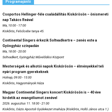
Programajánló
Csoportos Hellinger-féle családállítás Kiskőrösön – önismereti
nap Takács Reával
Ma, 10:00 - 17:00
Kiskőrös, Felsőcebe tanya 45.
Continental Singers érkezik Soltvadkertre – zenés este a
Gyöngyház színpadán
Ma, 18:00 - 20:00
Soltvadkert, Gyöngyház Művelődési Központ
Mesterségek és alkotói napok Kiskőrösön – élményekkel teli
nyári program gyerekeknek
Holnap, 09:00 - 15:00
Kiskőrös, Hagyományok Háza
Magyar Continental Singers koncert Kiskőrösön is – 40 éve
hirdetik az evangéliumot zenével
2026. augusztus 11. 18:00 - 21:00
Kiskőrös, Oázis Apostoli Gyülekezet imaháza (Kiskőrös, Holló János utca 1.)