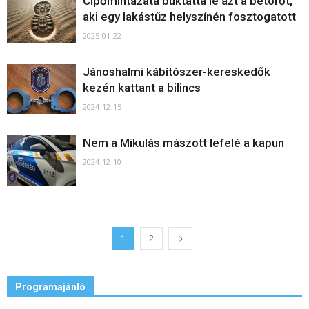
Cipőmintázata buktatta le azt a betörőt,
aki egy lakástűz helyszínén fosztogatott
2025-01-22
Jánoshalmi kábítószer-kereskedők
kezén kattant a bilincs
2024-12-15
Nem a Mikulás mászott lefelé a kapun
2024-12-10
1
2
Programajánló