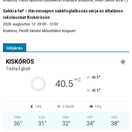
Kiskőrös, Oázis Apostoli Gyülekezet imaháza (Kiskőrös, Holló János utca 1.)
Sakkra fel! – Háromnapos sakkfoglalkozás várja az általános
iskolásokat Kiskőrösön
2026. augusztus 12. 09:00 - 12:00
Kiskőrös, Petőfi Sándor Művelődési Központ
Időjárás
KISKŐRÖS
Tiszta Égbolt
°
40.5
°
C
40.5
°
40.5
14%
2.5kmh
10%
PÉN
SZO
VAS
HÉT
KED
36
°
31
°
32
°
34
°
38
°