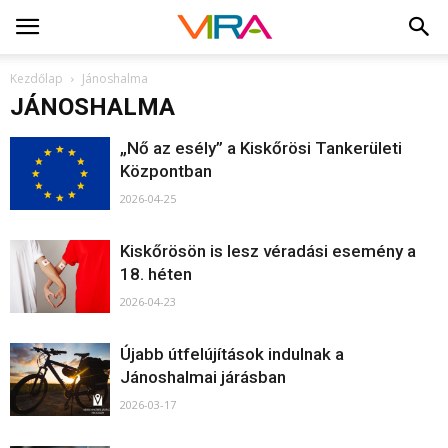
Kezdőlap
Jánoshalma
JÁNOSHALMA
„Nő az esély” a Kiskőrösi Tankerületi
Központban
2026-04-25
Kiskőrösön is lesz véradási esemény a
18. héten
2026-04-23
Újabb útfelújítások indulnak a
Jánoshalmai járásban
2026-03-17