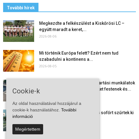
További hírek
Megkezdte a felkészülést a Kiskőrösi LC –
együtt maradt a keret,...
2026-08-06
Mi történik Európa felett? Ezért nem tud
szabadulni a kontinens a...
2026-08-05
Folyamatosak a nyári karbantartási munkálatok
Kiskőrösön – útburkolati jeleket festenek és...
Cookie-k
2026-08-05
Az oldal használatával hozzájárul a
cookie-k használatához.
További
Több száz gyorshajtót és ittas sofőrt szűrtek ki
információ
Bács-Kiskun útjain –...
2026-08-04
Megértettem