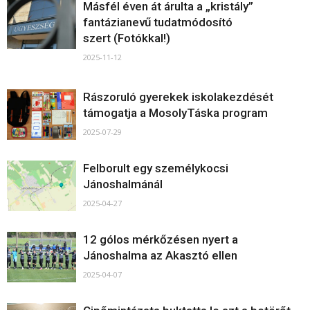
Másfél éven át árulta a „kristály”
fantázianevű tudatmódosító
szert (Fotókkal!)
2025-11-12
Rászoruló gyerekek iskolakezdését
támogatja a MosolyTáska program
2025-07-29
Felborult egy személykocsi
Jánoshalmánál
2025-04-27
12 gólos mérkőzésen nyert a
Jánoshalma az Akasztó ellen
2025-04-07