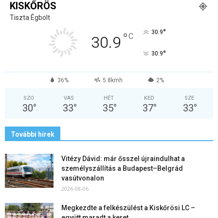
KISKŐRÖS
Tiszta Égbolt
°
30.9
°
C
30.9
°
30.9
36%
5.8kmh
2%
SZO
VAS
HÉT
KED
SZE
30
°
33
°
35
°
37
°
33
°
További hírek
Vitézy Dávid: már ősszel újraindulhat a
személyszállítás a Budapest–Belgrád
vasútvonalon
2026-08-06
Megkezdte a felkészülést a Kiskőrösi LC –
együtt maradt a keret,...