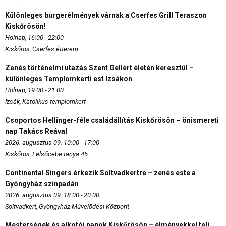
Különleges burgerélmények várnak a Cserfes Grill Teraszon
Kiskőrösön!
Holnap, 16:00 - 22:00
Kiskőrös, Cserfes étterem
Zenés történelmi utazás Szent Gellért életén keresztül –
különleges Templomkerti est Izsákon
Holnap, 19:00 - 21:00
Izsák, Katolikus templomkert
Csoportos Hellinger-féle családállítás Kiskőrösön – önismereti
nap Takács Reával
2026. augusztus 09. 10:00 - 17:00
Kiskőrös, Felsőcebe tanya 45.
Continental Singers érkezik Soltvadkertre – zenés este a
Gyöngyház színpadán
2026. augusztus 09. 18:00 - 20:00
Soltvadkert, Gyöngyház Művelődési Központ
Mesterségek és alkotói napok Kiskőrösön – élményekkel teli