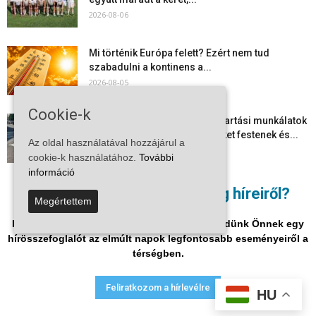
2026-08-06
Mi történik Európa felett? Ezért nem tud
szabadulni a kontinens a...
2026-08-05
Cookie-k
Folyamatosak a nyári karbantartási munkálatok
Kiskőrösön – útburkolati jeleket festenek és...
Az oldal használatával hozzájárul a
2026-08-05
cookie-k használatához.
További
információ
Több száz gyorshajtót és ittas sofőrt szűrtek ki
Nem akar lemaradni a térség híreiről?
Megértettem
Bács-Kiskun útjain –...
2026-08-04
Iratkozzon fel hírlevelükre, és mi hetente küldünk Önnek egy
hírösszefoglalót az elmúlt napok legfontosabb eseményeiről a
térségben.
Adatvédelmi nyilatkozat
Médiaajánlat
Impresszum
Feliratkozom a hírlevélre
HU
© Vira Média Kft.