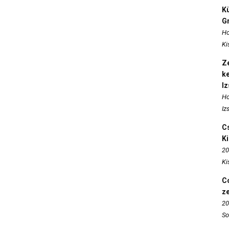
K
Gr
Ho
Ki
Ze
k
I
Ho
Iz
Cs
K
20
Ki
Co
z
20
So