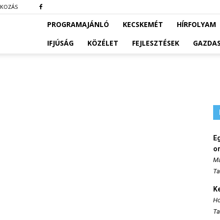
TKOZÁS
PROGRAMAJÁNLÓ
KECSKEMÉT
HÍRFOLYAM
IFJÚSÁG
KÖZÉLET
FEJLESZTÉSEK
GAZDA
E
o
Ma
Ta
K
Ho
Ta