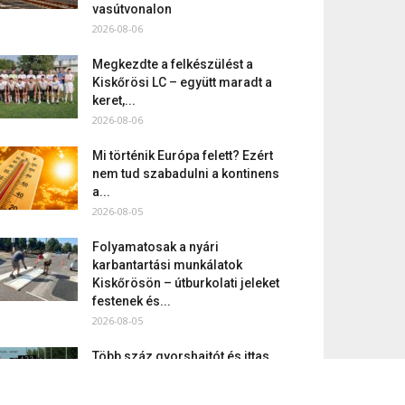
vasútvonalon
2026-08-06
Megkezdte a felkészülést a
Kiskőrösi LC – együtt maradt a
keret,...
2026-08-06
Mi történik Európa felett? Ezért
nem tud szabadulni a kontinens
a...
2026-08-05
Folyamatosak a nyári
karbantartási munkálatok
Kiskőrösön – útburkolati jeleket
festenek és...
2026-08-05
Több száz gyorshajtót és ittas
sofőrt szűrtek ki Bács-Kiskun
útjain –...