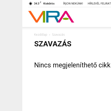
C
34.3
ÍRJON NEKÜNK!
HÍRLEVÉL FELIRA
Kiskőrös
VIRA
Kezdőlap
Szavazás
SZAVAZÁS
Nincs megjeleníthető cikk