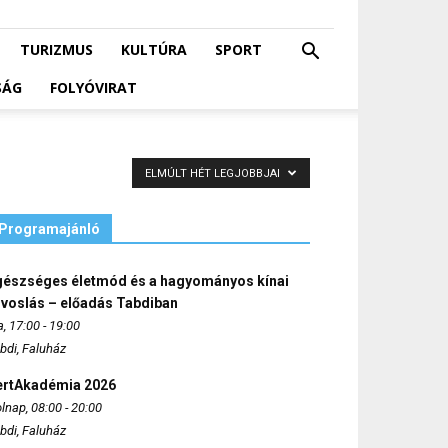
TURIZMUS
KULTÚRA
SPORT
SÁG
FOLYÓVIRAT
ELMÚLT HÉT LEGJOBBJAI
Programajánló
gészséges életmód és a hagyományos kínai
rvoslás – előadás Tabdiban
, 17:00 - 19:00
bdi, Faluház
ertAkadémia 2026
lnap, 08:00 - 20:00
bdi, Faluház