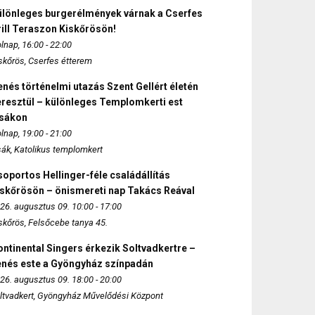
ülönleges burgerélmények várnak a Cserfes
ill Teraszon Kiskőrösön!
lnap, 16:00 - 22:00
skőrös, Cserfes étterem
nés történelmi utazás Szent Gellért életén
eresztül – különleges Templomkerti est
zsákon
lnap, 19:00 - 21:00
sák, Katolikus templomkert
oportos Hellinger-féle családállítás
iskőrösön – önismereti nap Takács Reával
26. augusztus 09. 10:00 - 17:00
skőrös, Felsőcebe tanya 45.
ntinental Singers érkezik Soltvadkertre –
enés este a Gyöngyház színpadán
26. augusztus 09. 18:00 - 20:00
ltvadkert, Gyöngyház Művelődési Központ