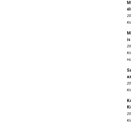
M
é
20
Ki
M
is
20
Ki
Ho
S
az
20
Ki
Kó
K
20
Ki