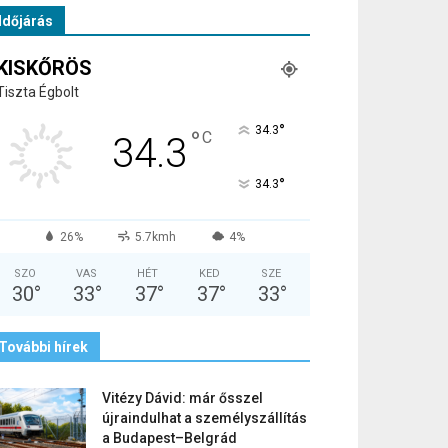
Időjárás
KISKŐRÖS
Tiszta Égbolt
°
34.3
°
C
34.3
°
34.3
26%
5.7kmh
4%
SZO
VAS
HÉT
KED
SZE
30
°
33
°
37
°
37
°
33
°
További hírek
Vitézy Dávid: már ősszel
újraindulhat a személyszállítás
a Budapest–Belgrád