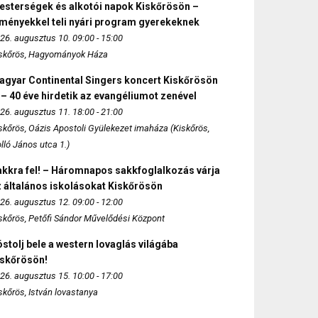
esterségek és alkotói napok Kiskőrösön –
lményekkel teli nyári program gyerekeknek
26. augusztus 10. 09:00 - 15:00
skőrös, Hagyományok Háza
agyar Continental Singers koncert Kiskőrösön
 – 40 éve hirdetik az evangéliumot zenével
26. augusztus 11. 18:00 - 21:00
skőrös, Oázis Apostoli Gyülekezet imaháza (Kiskőrös,
lló János utca 1.)
akkra fel! – Háromnapos sakkfoglalkozás várja
 általános iskolásokat Kiskőrösön
26. augusztus 12. 09:00 - 12:00
skőrös, Petőfi Sándor Művelődési Központ
stolj bele a western lovaglás világába
iskőrösön!
26. augusztus 15. 10:00 - 17:00
skőrös, István lovastanya