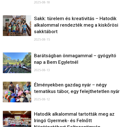
2025-08-18
Sakk: türelem és kreativitás – Hatodik
alkalommal rendezték meg a kiskőrösi
sakktábort
2025-08-15
Barátságban önmagammal – gyógyító
nap a Bem Egyletnél
2025-08-13
Élményekben gazdag nyár – négy
tematikus tábor, egy felejthetetlen nyár
2025-08-12
Hatodik alkalommal tartották meg az
Iringó Gyermek- és Felnőtt