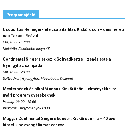
Programajánló
Csoportos Hellinger-féle családállítás Kiskőrösön – önismereti
nap Takács Reával
Ma, 10:00 - 17:00
Kiskőrös, Felsőcebe tanya 45.
Continental Singers érkezik Soltvadkertre – zenés este a
Gyöngyház színpadán
Ma, 18:00 - 20:00
Soltvadkert, Gyöngyház Művelődési Központ
Mesterségek és alkotói napok Kiskőrösön – élményekkel teli
nyári program gyerekeknek
Holnap, 09:00 - 15:00
Kiskőrös, Hagyományok Háza
Magyar Continental Singers koncert Kiskőrösön is – 40 éve
hirdetik az evangéliumot zenével