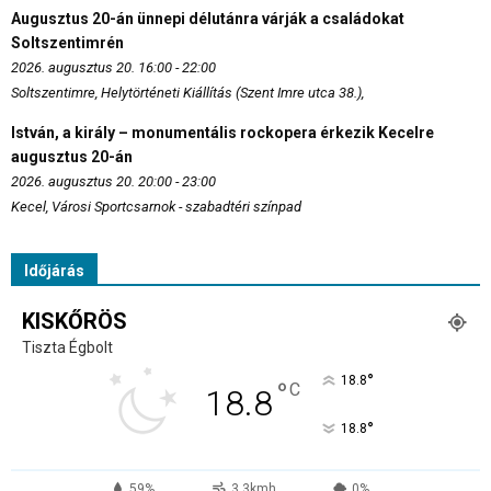
Augusztus 20-án ünnepi délutánra várják a családokat
Soltszentimrén
2026. augusztus 20. 16:00 - 22:00
Soltszentimre, Helytörténeti Kiállítás (Szent Imre utca 38.),
István, a király – monumentális rockopera érkezik Kecelre
augusztus 20-án
2026. augusztus 20. 20:00 - 23:00
Kecel, Városi Sportcsarnok - szabadtéri színpad
Időjárás
KISKŐRÖS
Tiszta Égbolt
°
18.8
°
C
18.8
°
18.8
59%
3.3kmh
0%