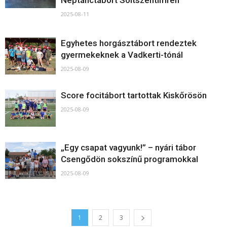
Néptánctábort Soltszentimrén
2025-08-11
Egyhetes horgásztábort rendeztek
gyermekeknek a Vadkerti-tónál
2025-08-09
Score focitábort tartottak Kiskőrösön
2025-08-09
„Egy csapat vagyunk!” – nyári tábor
Csengődön sokszínű programokkal
2025-08-09
1
2
3