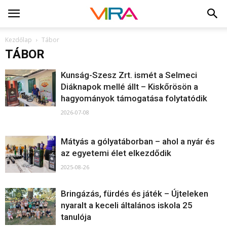
Kezdőlap
Tábor
TÁBOR
Kunság-Szesz Zrt. ismét a Selmeci
Diáknapok mellé állt – Kiskőrösön a
hagyományok támogatása folytatódik
2026-07-08
Mátyás a gólyatáborban – ahol a nyár és
az egyetemi élet elkezdődik
2025-08-26
Bringázás, fürdés és játék – Újteleken
nyaralt a keceli általános iskola 25
tanulója