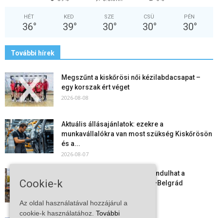
HÉT
KED
SZE
CSÜ
PÉN
36
°
39
°
30
°
30
°
30
°
További hírek
Megszűnt a kiskőrösi női kézilabdacsapat –
egy korszak ért véget
2026-08-08
Aktuális állásajánlatok: ezekre a
munkavállalókra van most szükség Kiskőrösön
és a...
2026-08-07
Vitézy Dávid: már ősszel újraindulhat a
Cookie-k
személyszállítás a Budapest–Belgrád
vasútvonalon
Az oldal használatával hozzájárul a
2026-08-06
cookie-k használatához.
További