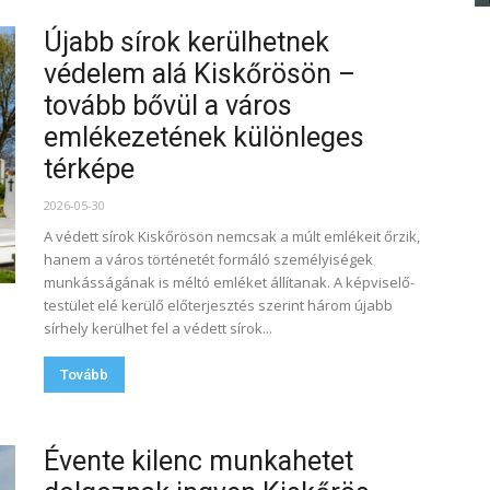
Újabb sírok kerülhetnek
védelem alá Kiskőrösön –
tovább bővül a város
emlékezetének különleges
térképe
2026-05-30
A védett sírok Kiskőrösön nemcsak a múlt emlékeit őrzik,
hanem a város történetét formáló személyiségek
munkásságának is méltó emléket állítanak. A képviselő-
testület elé kerülő előterjesztés szerint három újabb
sírhely kerülhet fel a védett sírok...
Tovább
Évente kilenc munkahetet