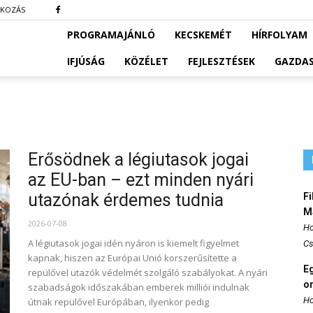
TKOZÁS
PROGRAMAJÁNLÓ
KECSKEMÉT
HÍRFOLYAM
IFJÚSÁG
KÖZÉLET
FEJLESZTÉSEK
GAZDA
Erősödnek a légiutasok jogai
az EU-ban – ezt minden nyári
utazónak érdemes tudnia
Fi
M
2026-07-08
Ho
A légiutasok jogai idén nyáron is kiemelt figyelmet
Cs
kapnak, hiszen az Európai Unió korszerűsítette a
E
repülővel utazók védelmét szolgáló szabályokat. A nyári
o
szabadságok időszakában emberek milliói indulnak
Ho
útnak repülővel Európában, ilyenkor pedig