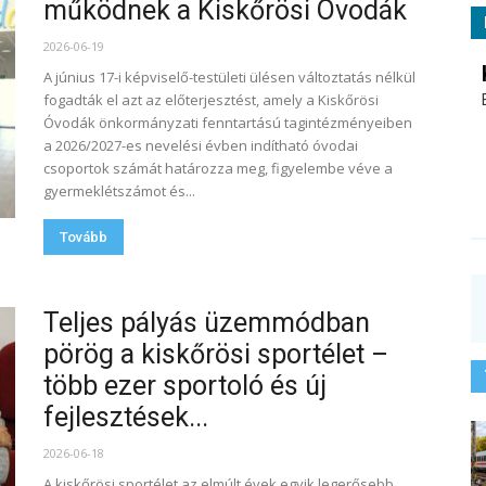
működnek a Kiskőrösi Óvodák
2026-06-19
A június 17-i képviselő-testületi ülésen változtatás nélkül
fogadták el azt az előterjesztést, amely a Kiskőrösi
Óvodák önkormányzati fenntartású tagintézményeiben
a 2026/2027-es nevelési évben indítható óvodai
csoportok számát határozza meg, figyelembe véve a
gyermeklétszámot és...
Tovább
Teljes pályás üzemmódban
pörög a kiskőrösi sportélet –
több ezer sportoló és új
fejlesztések...
2026-06-18
A kiskőrösi sportélet az elmúlt évek egyik legerősebb