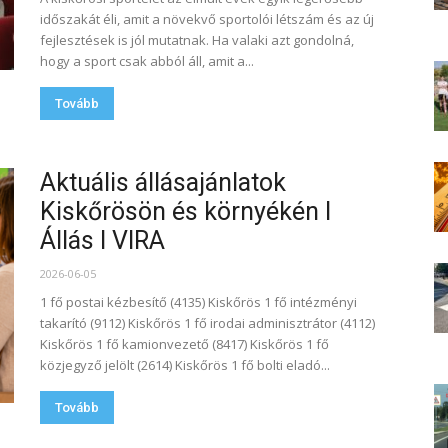
időszakát éli, amit a növekvő sportolói létszám és az új
fejlesztések is jól mutatnak. Ha valaki azt gondolná,
hogy a sport csak abból áll, amit a...
Tovább
Aktuális állásajánlatok
Kiskőrösön és környékén I
Állás I VIRA
2026-06-05
1 fő postai kézbesítő (4135) Kiskőrös 1 fő intézményi
takarító (9112) Kiskőrös 1 fő irodai adminisztrátor (4112)
Kiskőrös 1 fő kamionvezető (8417) Kiskőrös 1 fő
közjegyző jelölt (2614) Kiskőrös 1 fő bolti eladó...
Tovább