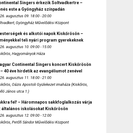
ntinental Singers érkezik Soltvadkertre –
enés este a Gyöngyház színpadán
26. augusztus 09. 18:00 - 20:00
ltvadkert, Gyöngyház Művelődési Központ
esterségek és alkotói napok Kiskőrösön –
lményekkel teli nyári program gyerekeknek
26. augusztus 10. 09:00 - 15:00
skőrös, Hagyományok Háza
agyar Continental Singers koncert Kiskőrösön
 – 40 éve hirdetik az evangéliumot zenével
26. augusztus 11. 18:00 - 21:00
skőrös, Oázis Apostoli Gyülekezet imaháza (Kiskőrös,
lló János utca 1.)
akkra fel! – Háromnapos sakkfoglalkozás várja
 általános iskolásokat Kiskőrösön
26. augusztus 12. 09:00 - 12:00
skőrös, Petőfi Sándor Művelődési Központ