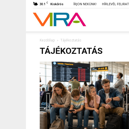
C
30.1
ÍRJON NEKÜNK!
HÍRLEVÉL FELIRA
Kiskőrös
VIRA
Kezdőlap
Tájékoztatás
TÁJÉKOZTATÁS