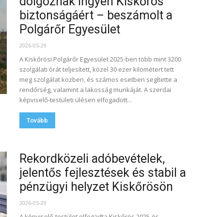
dolgoznak ingyen Kiskőrös
biztonságáért – beszámolt a
Polgárőr Egyesület
2026-05-29
A Kiskőrösi Polgárőr Egyesület 2025-ben több mint 3200
szolgálati órát teljesített, közel 30 ezer kilométert tett
meg szolgálat közben, és számos esetben segítette a
rendőrség, valamint a lakosság munkáját. A szerdai
képviselő-testületi ülésen elfogadott...
Tovább
Rekordközeli adóbevételek,
jelentős fejlesztések és stabil a
pénzügyi helyzet Kiskőrösön
2026-05-29
A képviselő-testület elfogadta Kiskőrös 2025-ös