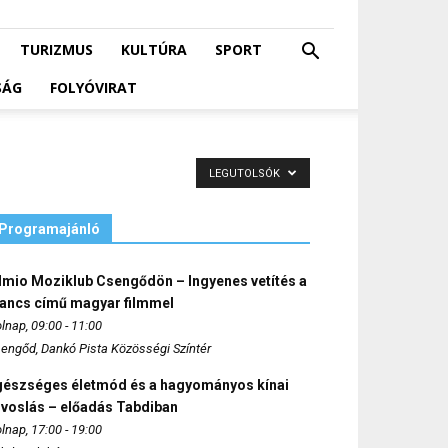
TURIZMUS
KULTÚRA
SPORT
SÁG
FOLYÓVIRAT
LEGUTOLSÓK
Programajánló
lmio Moziklub Csengődön – Ingyenes vetítés a
ancs című magyar filmmel
lnap, 09:00 - 11:00
engőd, Dankó Pista Közösségi Színtér
gészséges életmód és a hagyományos kínai
rvoslás – előadás Tabdiban
lnap, 17:00 - 19:00