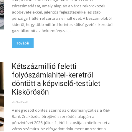
zárszámadását, amely alapján a város rekordközeli
adóbevételekkel, jelentős fejlesztésekkel és stabil
pénzügyi háttérrel zárta az elmúlt évet. A beszámolóból
kiderül, hogy több milliárd forintos költségvetési keretből
gazdálkodott az önkormányzat,...
Tovább
Kétszázmillió feletti
folyószámlahitel-keretről
döntött a képviselő-testület
Kiskőrösön
2026-05-28
A meghozott döntés szerint az önkormányzat és a K&H
Bank Zrt. között létrejövő szerződés alapján a
pénzintézet 2026. július 1-jétől biztosítja a hitelkeretet a
város számára. Az elfogadott dokumentum szerint a