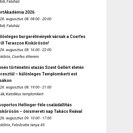
bdi, Faluház
ertAkadémia 2026
26. augusztus 08. 08:00 - 20:00
bdi, Faluház
ülönleges burgerélmények várnak a Cserfes
ill Teraszon Kiskőrösön!
26. augusztus 08. 16:00 - 22:00
skőrös, Cserfes étterem
nés történelmi utazás Szent Gellért életén
eresztül – különleges Templomkerti est
zsákon
26. augusztus 08. 19:00 - 21:00
sák, Katolikus templomkert
oportos Hellinger-féle családállítás
iskőrösön – önismereti nap Takács Reával
26. augusztus 09. 10:00 - 17:00
skőrös, Felsőcebe tanya 45.