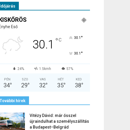
Időjárás
KISKŐRÖS
Enyhe Eső
°
30.1
°
C
30.1
°
30.1
24%
1.5kmh
57%
PÉN
SZO
VAS
HÉT
KED
34
°
29
°
32
°
35
°
38
°
További hírek
Vitézy Dávid: már ősszel
újraindulhat a személyszállítás
a Budapest–Belgrád