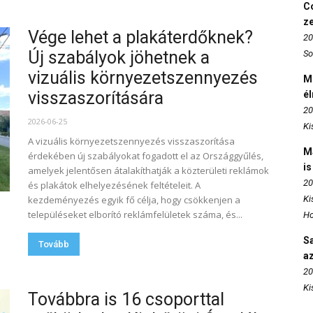
Co
z
Vége lehet a plakáterdőknek?
20
Új szabályok jöhetnek a
So
vizuális környezetszennyezés
M
visszaszorítására
é
20
2026-06-25
Ki
A vizuális környezetszennyezés visszaszorítása
M
érdekében új szabályokat fogadott el az Országgyűlés,
is
amelyek jelentősen átalakíthatják a közterületi reklámok
20
és plakátok elhelyezésének feltételeit. A
kezdeményezés egyik fő célja, hogy csökkenjen a
Ki
településeket elborító reklámfelületek száma, és...
Ho
S
Tovább
az
20
Ki
Továbbra is 16 csoporttal