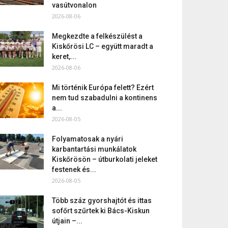
vasútvonalon
2026-08-06
Megkezdte a felkészülést a
Kiskőrösi LC – együtt maradt a
keret,...
2026-08-06
Mi történik Európa felett? Ezért
nem tud szabadulni a kontinens
a...
2026-08-05
Folyamatosak a nyári
karbantartási munkálatok
Kiskőrösön – útburkolati jeleket
festenek és...
2026-08-05
Több száz gyorshajtót és ittas
sofőrt szűrtek ki Bács-Kiskun
útjain –...