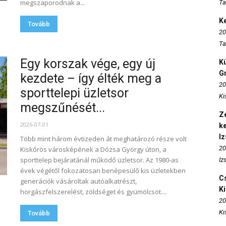
megszaporodnak a...
Ta
K
Tovább
20
Ta
Egy korszak vége, egy új
K
Gr
kezdete – így élték meg a
20
sporttelepi üzletsor
Ki
megszűnését...
Ze
2026-07-01
k
I
Több mint három évtizeden át meghatározó része volt
20
Kiskőrös városképének a Dózsa György úton, a
sporttelep bejáratánál működő üzletsor. Az 1980-as
Iz
évek végétől fokozatosan benépesülő kis üzletekben
Cs
generációk vásároltak autóalkatrészt,
K
horgászfelszerelést, zöldséget és gyümölcsöt....
20
Ki
Tovább