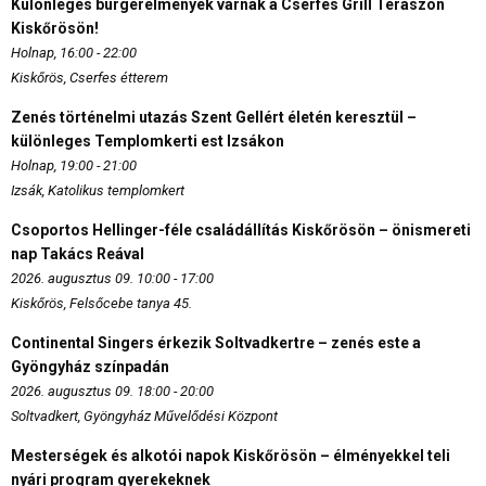
Különleges burgerélmények várnak a Cserfes Grill Teraszon
Kiskőrösön!
Holnap, 16:00 - 22:00
Kiskőrös, Cserfes étterem
Zenés történelmi utazás Szent Gellért életén keresztül –
különleges Templomkerti est Izsákon
Holnap, 19:00 - 21:00
Izsák, Katolikus templomkert
Csoportos Hellinger-féle családállítás Kiskőrösön – önismereti
nap Takács Reával
2026. augusztus 09. 10:00 - 17:00
Kiskőrös, Felsőcebe tanya 45.
Continental Singers érkezik Soltvadkertre – zenés este a
Gyöngyház színpadán
2026. augusztus 09. 18:00 - 20:00
Soltvadkert, Gyöngyház Művelődési Központ
Mesterségek és alkotói napok Kiskőrösön – élményekkel teli
nyári program gyerekeknek