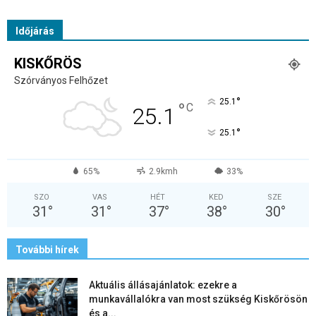
Időjárás
KISKŐRÖS
Szórványos Felhőzet
°
25.1
°
C
25.1
°
25.1
65%
2.9kmh
33%
SZO
VAS
HÉT
KED
SZE
31
°
31
°
37
°
38
°
30
°
További hírek
Aktuális állásajánlatok: ezekre a
munkavállalókra van most szükség Kiskőrösön
és a...