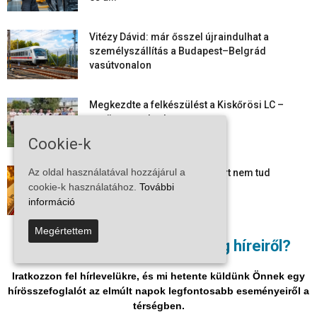
Vitézy Dávid: már ősszel újraindulhat a
személyszállítás a Budapest–Belgrád
vasútvonalon
Megkezdte a felkészülést a Kiskőrösi LC –
együtt maradt a keret,...
Cookie-k
Az oldal használatával hozzájárul a
Mi történik Európa felett? Ezért nem tud
cookie-k használatához.
További
szabadulni a kontinens a...
információ
Megértettem
Folyamatosak a nyári karbantartási munkálatok
Nem akar lemaradni a térség híreiről?
Kiskőrösön – útburkolati jeleket festenek és...
Iratkozzon fel hírlevelükre, és mi hetente küldünk Önnek egy
hírösszefoglalót az elmúlt napok legfontosabb eseményeiről a
térségben.