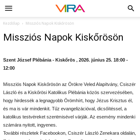
Kezdőlap
Missziós Napok Kiskőrösön
Missziós Napok Kiskőrösön
Szent József Plébánia - Kiskőrös , 2026. június 25. 18:00 -
12:00
Missziós Napok Kiskőrösön az Örökre Veled Alapítvány, Csiszér
László és a Kiskőrösi Katolikus Plébánia közös szervezésében,
hogy hirdessék a legnagyobb Örömhírt, hogy Jézus Krisztus él,
és ma is vár mindenkit. Tűz evangelizációval, dicsőítéssel, a
katolikus testvéreket szentmisével várják. Az esemény mindenki
számára nyitott, ingyenes.
További részletek Facebookon, Csiszér László Zenekara oldalán,