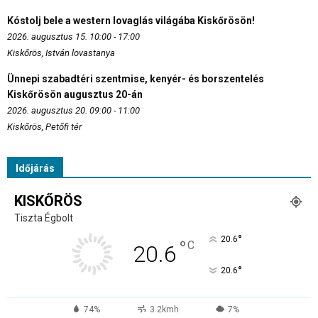
Kóstolj bele a western lovaglás világába Kiskőrösön!
2026. augusztus 15. 10:00 - 17:00
Kiskőrös, István lovastanya
Ünnepi szabadtéri szentmise, kenyér- és borszentelés
Kiskőrösön augusztus 20-án
2026. augusztus 20. 09:00 - 11:00
Kiskőrös, Petőfi tér
Időjárás
KISKŐRÖS
Tiszta Égbolt
°
20.6
°
C
20.6
°
20.6
74%
3.2kmh
7%