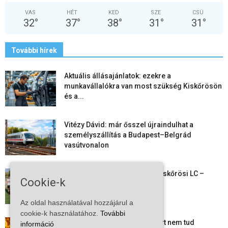
VAS
HÉT
KED
SZE
CSÜ
32
°
37
°
38
°
31
°
31
°
További hírek
Aktuális állásajánlatok: ezekre a
munkavállalókra van most szükség Kiskőrösön
és a...
Vitézy Dávid: már ősszel újraindulhat a
személyszállítás a Budapest–Belgrád
vasútvonalon
Megkezdte a felkészülést a Kiskőrösi LC –
Cookie-k
együtt maradt a keret,...
Az oldal használatával hozzájárul a
cookie-k használatához.
További
Mi történik Európa felett? Ezért nem tud
információ