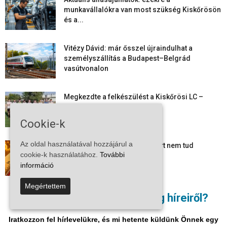
munkavállalókra van most szükség Kiskőrösön
és a...
Vitézy Dávid: már ősszel újraindulhat a
személyszállítás a Budapest–Belgrád
vasútvonalon
Megkezdte a felkészülést a Kiskőrösi LC –
együtt maradt a keret,...
Cookie-k
Az oldal használatával hozzájárul a
Mi történik Európa felett? Ezért nem tud
cookie-k használatához.
További
szabadulni a kontinens a...
információ
Megértettem
Folyamatosak a nyári karbantartási munkálatok
Nem akar lemaradni a térség híreiről?
Kiskőrösön – útburkolati jeleket festenek és...
Iratkozzon fel hírlevelükre, és mi hetente küldünk Önnek egy