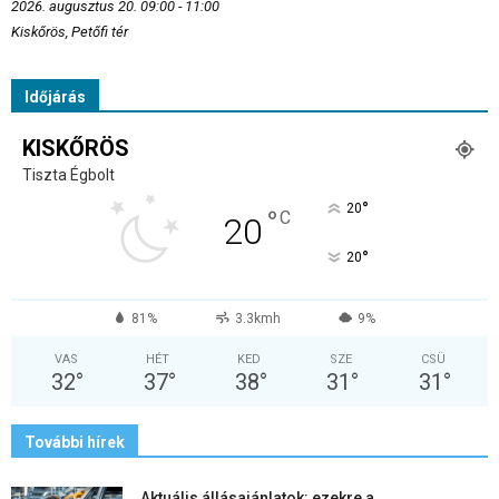
2026. augusztus 20. 09:00 - 11:00
Kiskőrös, Petőfi tér
Időjárás
KISKŐRÖS
Tiszta Égbolt
°
20
°
C
20
°
20
81%
3.3kmh
9%
VAS
HÉT
KED
SZE
CSÜ
32
°
37
°
38
°
31
°
31
°
További hírek
Aktuális állásajánlatok: ezekre a