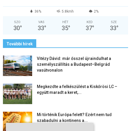
36%
5.8kmh
2%
SZO
VAS
HÉT
KED
SZE
30
°
33
°
35
°
37
°
33
°
További hírek
Vitézy Dávid: már ősszel újraindulhat a
személyszállítás a Budapest–Belgrád
vasútvonalon
Megkezdte a felkészülést a Kiskőrösi LC –
együtt maradt a keret,...
Mi történik Európa felett? Ezért nem tud
szabadulni a kontinens a...