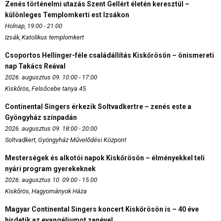
Zenés történelmi utazás Szent Gellért életén keresztül –
különleges Templomkerti est Izsákon
Holnap, 19:00 - 21:00
Izsák, Katolikus templomkert
Csoportos Hellinger-féle családállítás Kiskőrösön – önismereti
nap Takács Reával
2026. augusztus 09. 10:00 - 17:00
Kiskőrös, Felsőcebe tanya 45.
Continental Singers érkezik Soltvadkertre – zenés este a
Gyöngyház színpadán
2026. augusztus 09. 18:00 - 20:00
Soltvadkert, Gyöngyház Művelődési Központ
Mesterségek és alkotói napok Kiskőrösön – élményekkel teli
nyári program gyerekeknek
2026. augusztus 10. 09:00 - 15:00
Kiskőrös, Hagyományok Háza
Magyar Continental Singers koncert Kiskőrösön is – 40 éve
hirdetik az evangéliumot zenével