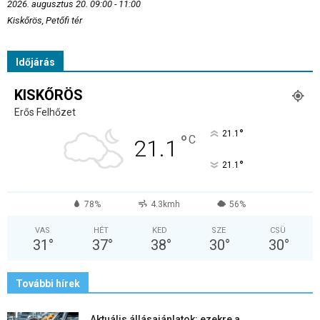
2026. augusztus 20. 09:00 - 11:00
Kiskőrös, Petőfi tér
Időjárás
KISKŐRÖS
Erős Felhőzet
°
21.1
°
C
21.1
°
21.1
78%
4.3kmh
56%
VAS
HÉT
KED
SZE
CSÜ
31
°
37
°
38
°
30
°
30
°
További hírek
Aktuális állásajánlatok: ezekre a