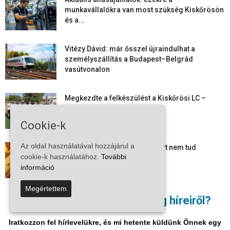
munkavállalókra van most szükség Kiskőrösön
és a...
Vitézy Dávid: már ősszel újraindulhat a
személyszállítás a Budapest–Belgrád
vasútvonalon
Megkezdte a felkészülést a Kiskőrösi LC –
együtt maradt a keret,...
Cookie-k
Az oldal használatával hozzájárul a
Mi történik Európa felett? Ezért nem tud
cookie-k használatához.
További
szabadulni a kontinens a...
információ
Megértettem
Folyamatosak a nyári karbantartási munkálatok
Nem akar lemaradni a térség híreiről?
Kiskőrösön – útburkolati jeleket festenek és...
Iratkozzon fel hírlevelükre, és mi hetente küldünk Önnek egy